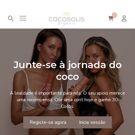
Saltar para o conteúdo
0
Junte-se à jornada do
coco
A lealdade é importante para nós. O seu apoio merece
uma recompensa. Crie uma cont hoje e ganhe 30
Cocos.
Registe-se agora
Inicie sessão