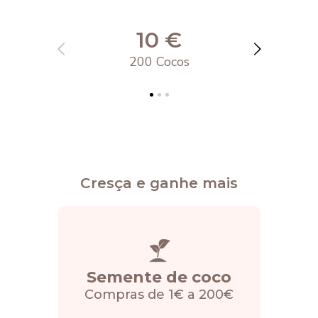
aplicar o seu desconto na finalização da compra.
10 €
200 Cocos
Cresça e ganhe mais
Semente de coco
Compras de 1€ a 200€
C