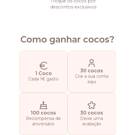
Troque os cocos por
descontos exclusivos
Como ganhar cocos?
30 cocos
1 Coco
Crie a sua conta
Cada 1€ gasto
aqui
100 cocos
30 cocos
Recompensa de
Deixe uma
aniversário
avaliação