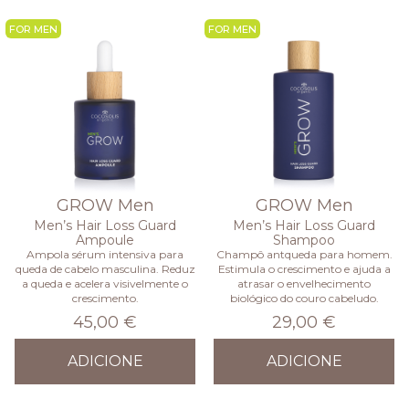
NEW
NEW
GROW Men
GROW Men
Men’s Hair Loss Guard
Men’s Hair Loss Guard
Ampoule
Shampoo
Ampola sérum intensiva para
Champô antqueda para homem.
queda de cabelo masculina. Reduz
Estimula o crescimento e ajuda a
a queda e acelera visivelmente o
atrasar o envelhecimento
crescimento.
biológico do couro cabeludo.
45,00 €
29,00 €
ADICIONE
ADICIONE