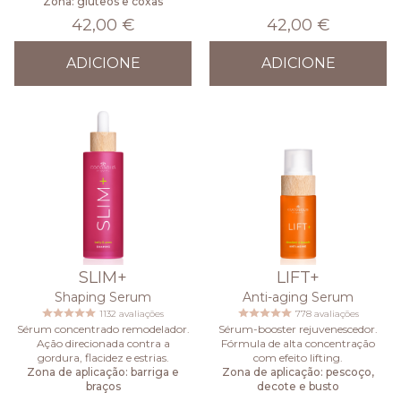
Zona: glúteos e coxas
42,00 €
42,00 €
ADICIONE
ADICIONE
SLIM+
LIFT+
Shaping Serum
Anti-aging Serum
1132 avaliações
778 avaliações
Sérum concentrado remodelador.
Sérum-booster rejuvenescedor.
Ação direcionada contra a
Fórmula de alta concentração
gordura, flacidez e estrias.
com efeito lifting.
Zona de aplicação: barriga e
Zona de aplicação: pescoço,
braços
decote e busto