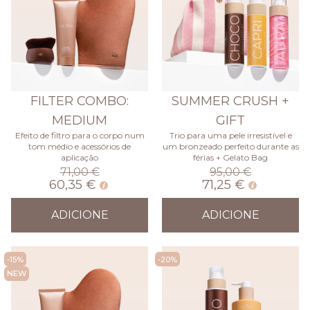
FILTER COMBO:
SUMMER CRUSH +
MEDIUM
GIFT
Efeito de filtro para o corpo num
Trio para uma pele irresistível e
tom médio e acessórios de
um bronzeado perfeito durante as
aplicação
férias + Gelato Bag
71,00 €
95,00 €
60,35 €
71,25 €
ADICIONE
ADICIONE
-15%
-20%
NEW