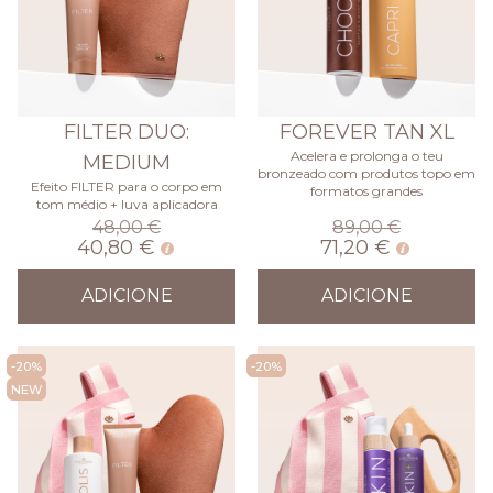
FILTER DUO:
FOREVER TAN XL
Acelera e prolonga o teu
MEDIUM
bronzeado com produtos topo em
Efeito FILTER para o corpo em
formatos grandes
tom médio + luva aplicadora
48,00 €
89,00 €
40,80 €
71,20 €
ADICIONE
ADICIONE
-20%
-20%
NEW