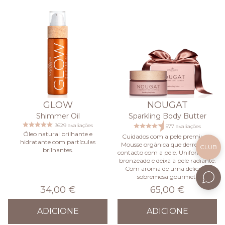
GLOW
NOUGAT
Shimmer Oil
Sparkling Body Butter
3629 avaliações
577 avaliações
Óleo natural brilhante e
Cuidados com a pele premium.
hidratante com partículas
Mousse orgânica que derrete em
CLUB
brilhantes.
contacto com a pele. Uniformiza o
bronzeado e deixa a pele radiante.
Com aroma de uma deliciosa
sobremesa gourmet.
34,00 €
65,00 €
ADICIONE
ADICIONE