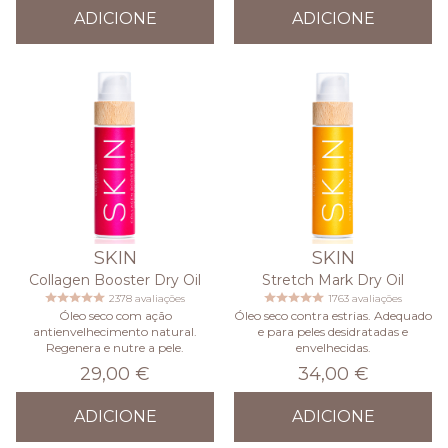
ADICIONE
ADICIONE
SKIN
SKIN
Collagen Booster Dry Oil
Stretch Mark Dry Oil
2378 avaliações
1763 avaliações
Óleo seco com ação
Óleo seco contra estrias. Adequado
antienvelhecimento natural.
e para peles desidratadas e
Regenera e nutre a pele.
envelhecidas.
29,00 €
34,00 €
ADICIONE
ADICIONE