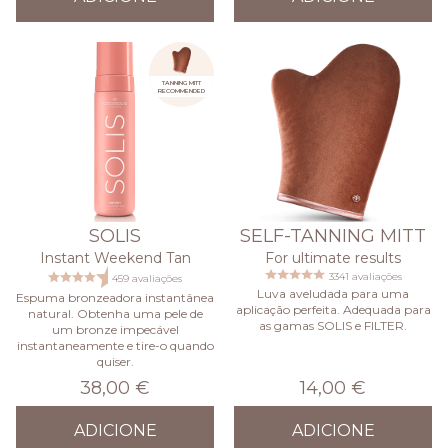
TANNING MITT
RECOMMENDED
SOLIS
SELF-TANNING MITT
Instant Weekend Tan
For ultimate results
3341 avaliações
459 avaliações
Luva aveludada para uma
Espuma bronzeadora instantânea
aplicação perfeita. Adequada para
natural. Obtenha uma pele de
as gamas SOLIS e FILTER.
um bronze impecável
instantaneamente e tire-o quando
quiser.
38,00 €
14,00 €
ADICIONE
ADICIONE