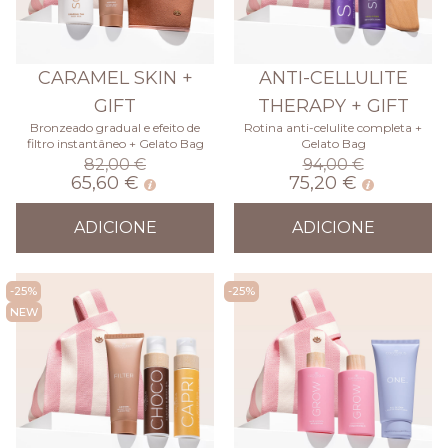
CARAMEL SKIN +
ANTI-CELLULITE
GIFT
THERAPY + GIFT
Bronzeado gradual e efeito de
Rotina anti-celulite completa +
filtro instantâneo + Gelato Bag
Gelato Bag
82,00 €
94,00 €
65,60 €
75,20 €
ADICIONE
ADICIONE
-25%
-25%
NEW