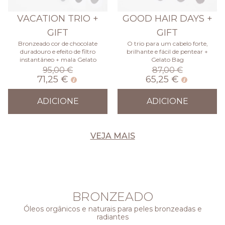
VACATION TRIO +
GOOD HAIR DAYS +
GIFT
GIFT
Bronzeado cor de chocolate
O trio para um cabelo forte,
duradouro e efeito de filtro
brilhante e fácil de pentear +
instantâneo + mala Gelato
Gelato Bag
95,00 €
87,00 €
71,25 €
65,25 €
ADICIONE
ADICIONE
VEJA MAIS
BRONZEADO
Óleos orgânicos e naturais para peles bronzeadas e
radiantes