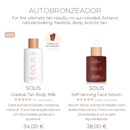
AUTOBRONZEADOR
For the ultimate tan results, no sun needed. Achieve
natural-looking, flawless, deep, bronze tan.
NEW
TANNING MITT
RECOMMENDED
SOLIS
SOLIS
Gradual Tan Body Milk
Self-tanning Face Serum
371 avaliações
2492 avaliações
Leite autobronzeador corporal
Sérum facial autobronzeador com
natural. Para hidratação diária e
ácido hialurônico. Para um bonito
um bronzeado gradual e
bronzeado e uma pele
ajustável.
rejuvenescida.
34,00 €
38,00 €