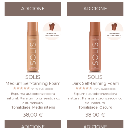
ADICIONE
ADICIONE
TANNING MITT
TANNING MITT
RECOMMENDED
RECOMMENDED
SOLIS
SOLIS
Medium Self-tanning Foam
Dark Self-tanning Foam
4449 avaliações
4449 avaliações
Espuma autobronzeadora
Espuma autobronzeadora
natural. Para um bronzeado rico
natural. Para um bronzeado rico
e duradouro.
e duradouro.
Tonalidade: Medio intens
Tonalidade: Oscuro
38,00 €
38,00 €
ADICIONE
ADICIONE