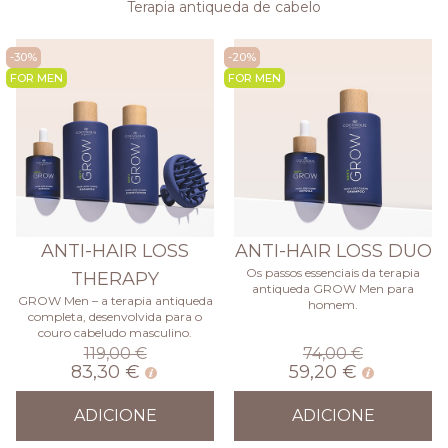
Terapia antiqueda de cabelo
-30%
-20%
FOR MEN
FOR MEN
ANTI-HAIR LOSS
ANTI-HAIR LOSS DUO
Os passos essenciais da terapia
THERAPY
antiqueda GROW Men para
GROW Men – a terapia antiqueda
homem.
completa, desenvolvida para o
couro cabeludo masculino.
119,00 €
74,00 €
83,30 €
59,20 €
ADICIONE
ADICIONE