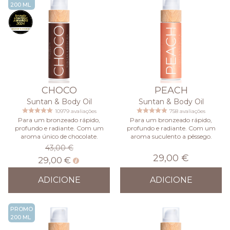
200 ML
CHOCO
PEACH
Suntan & Body Oil
Suntan & Body Oil
10979 avaliações
758 avaliações
Para um bronzeado rápido,
Para um bronzeado rápido,
profundo e radiante. Com um
profundo e radiante. Com um
aroma único de chocolate.
aroma suculento a pêssego.
43,00 €
29,00 €
29,00 €
ADICIONE
ADICIONE
PROMO
200 ML