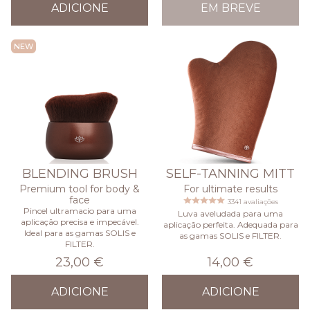
ADICIONE
EM BREVE
NEW
BLENDING BRUSH
SELF-TANNING MITT
Premium tool for body &
For ultimate results
face
3341 avaliações
Pincel ultramacio para uma
Luva aveludada para uma
aplicação precisa e impecável.
aplicação perfeita. Adequada para
Ideal para as gamas SOLIS e
as gamas SOLIS e FILTER.
FILTER.
23,00 €
14,00 €
ADICIONE
ADICIONE