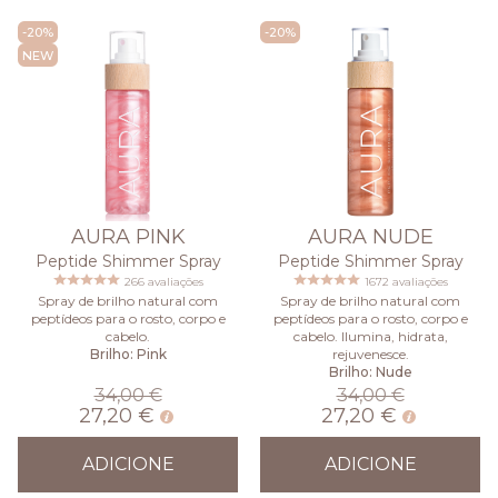
-20%
-20%
NEW
AURA PINK
AURA NUDE
Peptide Shimmer Spray
Peptide Shimmer Spray
266 avaliações
1672 avaliações
Spray de brilho natural com
Spray de brilho natural com
peptídeos para o rosto, corpo e
peptídeos para o rosto, corpo e
cabelo.
cabelo. Ilumina, hidrata,
Brilho: Pink
rejuvenesce.
Brilho: Nude
34,00 €
34,00 €
27,20 €
27,20 €
ADICIONE
ADICIONE