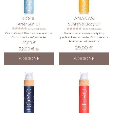
COOL
ANANAS
After Sun Oil
Suntan & Body Oil
1716 avaliações
1392 avaliações
Óleo pós-sol. Revitaliza e acalma.
Para um bronzeado rápido,
Com menta refrescante.
profundo e radiante. Com aroma
de abacaxi e baunilha.
45,00 €
29,00 €
32,00 €
ADICIONE
ADICIONE