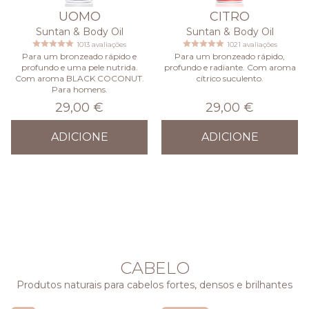
UOMO
CITRO
Suntan & Body Oil
Suntan & Body Oil
1013 avaliações
1021 avaliações
Para um bronzeado rápido e
Para um bronzeado rápido,
profundo e uma pele nutrida.
profundo e radiante. Com aroma
Com aroma BLACK COCONUT.
cítrico suculento.
Para homens.
29,00 €
29,00 €
ADICIONE
ADICIONE
CABELO
Produtos naturais para cabelos fortes, densos e brilhantes