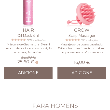
HAIR
GROW
Oil Mask 3in1
Scalp Massager
3277 avaliações
398 avaliações
Máscara de óleo natural 3 em 1
Massajador de couro cabeludo.
para cuidados intensivos nutrição
Estimula o crescimento do cabelo.
e reparação capilar.
Limpa suave e profundamente.
32,00 €
25,60 €
16,00 €
ADICIONE
ADICIONE
PARA HOMENS