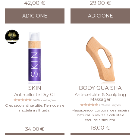
42,00 €
29,00 €
ADICIONE
ADICIONE
SKIN
BODY GUA SHA
Anti-cellulite Dry Oil
Anti-cellulite & Sculpting
Massager
6936 avaliações
Óleo seco anti celulite. Remodela e
674 avaliações
modela a silhueta.
Massageador corporal de madeira
natural. Suaviza a celulite e
esculpe a silhueta.
18,00 €
34,00 €