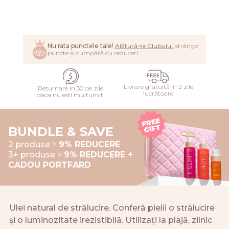
ADAUGĂ
Nu rata punctele tale!
Alătură-te Clubului
, strânge
puncte și cumpără cu reduceri.
Livrare gratuită în 2 zile
Returnare in 30 de zile
lucrătoare
daca nu esti multumit.
BUNDLE & SAVE
2 produse =
9% REDUCERE
3+ produse =
9% REDUCERE +
CADOU PORTFARD
Ulei natural de strălucire. Conferă pielii o strălucire
și o luminozitate irezistibilă. Utilizați la plajă, zilnic