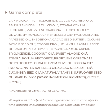
Gamă completă
CAPRYLIC/CAPRIC TRIGLYCERIDE, COCOS NUCIFERA OIL*,
PRUNUS AMYGDALUS DULCIS OIL*, STEARALKONIUM
HECTORITE, PROPYLENE CARBONATE, OCTYLDODECYL
OLIVATE, SIMMONDSIA CHINENSIS SEED OIL*, HYDROGENATED
RAPESEED OIL, THEOBROMA CACAO SEED BUTTER*, CUCUMIS
SATIVUS SEED OIL*, TOCOPHEROL, HELIANTHUS ANNUUS SEED
OIL, PARFUM, MICA, CI 77891, CI 77491
(CAPRYLIC CAPRIC
TRIGLYCERIDE, COCONUT OIL*, SWEET ALMOND OIL*,
STEARALKONIUM HECTORITE, PROPYLENE CARBONATE,
OCTYLDODECYL OLIVATE FROM OLIVE OIL, JOJOBA OIL*,
HYDROGENATED RAPESEED OIL, CACAO SEED BUTTER*,
CUCUMBER SEED OIL*, NATURAL VITAMIN Е, SUNFLOWER SEED
OIL, PARFUM, MICA (SPARKLING MINERAL PIGMENTS), CI 77891,
CI 77491)
* INGREDIENTE CERTIFICATE ORGANIC
Vă rugăm să rețineți că lista de ingrediente poate varia ușor în
timp datorită îmbunătățirii produsului. Consultați ambalajul