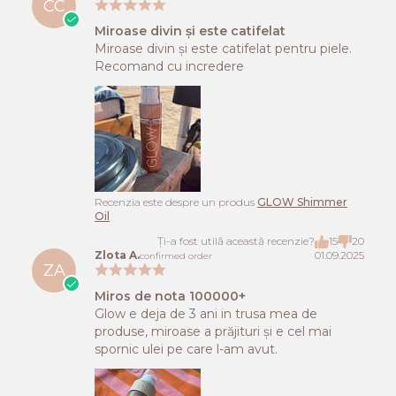
CC
Miroase divin și este catifelat
Miroase divin și este catifelat pentru piele.
Recomand cu incredere
Recenzia este despre un produs
GLOW Shimmer
Oil
Ți-a fost utilă această recenzie?
15
20
Zlota A.
01.09.2025
confirmed order
ZA
Miros de nota 100000+
Glow e deja de 3 ani in trusa mea de
produse, miroase a prăjituri și e cel mai
spornic ulei pe care l-am avut.