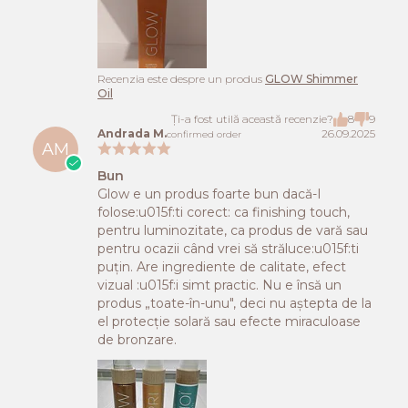
Recenzia este despre un produs
GLOW Shimmer
Oil
Ți-a fost utilă această recenzie?
8
9
Andrada M.
26.09.2025
confirmed order
AM
Bun
Glow e un produs foarte bun dacă-I
folose:u015f:ti corect: ca finishing touch,
pentru luminozitate, ca produs de vară sau
pentru ocazii când vrei să străluce:u015f:ti
puțin. Are ingrediente de calitate, efect
vizual :u015f:i simt practic. Nu e însă un
produs „toate-în-unu", deci nu aștepta de la
el protecție solară sau efecte miraculoase
de bronzare.