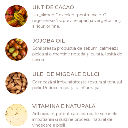
UNT DE CACAO
Un „aliment” excelent pentru piele. O
regenerează și previne apariția vergeturilor și
a ridurilor fine.
JOJOBA OIL
Echilibrează producția de sebum, calmează
pielea și o menține netedă și curată, lipsită de
coșuri
ULEI DE MIGDALE DULCI
Calmează și îmbunătățește textura și tonusul
pielii. Reduce roșeața și inflamația.
VITAMINA E NATURALĂ
Antioxidant potent care combate semnele
îmbătrânirii și susține procesul natural de
vindecare a pielii.