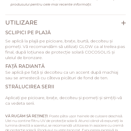
produsului pentru cele mai recente informații.
UTILIZARE
SCLIPICI PE PLAJĂ
Se aplică la plajă pe picioare, brațe, burtă, decolteu și
pomeți. Vă recomandăm să utilizați GLOW ca al treilea pas
final, după loțiunea de protecție solară COCOSOLIS și
uleiul de bronzare.
FAŢĂ RADIANTĂ
Se aplică pe față și decolteu ca un accent după machiaj
sau se amestecă cu câteva picături de fond de ten.
STRĂLUCIREA SERII
Aplicați pe picioare, brațe, decolteu și pomeți și simțiți-vă
ca vedeta serii.
VĂ RUGĂM SĂ REȚINEȚI
: Poate păta ușor hainele de culoare deschisă.
Ulei nu contine filtru UV de protecție solară. Atunci când vă expuneți la
lumina directă a soarelui, se recomandă utilizarea în asociere cu cremă
de protecție solară. Produsul nu este bronzat. Expunerea excesivă la