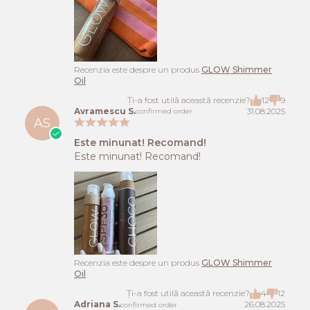
Recenzia este despre un produs
GLOW Shimmer
Oil
Ți-a fost utilă această recenzie?
12
9
Avramescu S.
31.08.2025
confirmed order
AS
Este minunat! Recomand!
Este minunat! Recomand!
Recenzia este despre un produs
GLOW Shimmer
Oil
Ți-a fost utilă această recenzie?
4
12
Adriana S.
26.08.2025
confirmed order