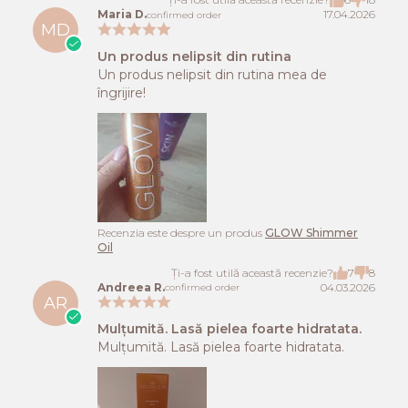
Maria D.
17.04.2026
confirmed order
MD
Un produs nelipsit din rutina
Un produs nelipsit din rutina mea de
îngrijire!
Recenzia este despre un produs
GLOW Shimmer
Oil
Ți-a fost utilă această recenzie?
7
8
Andreea R.
04.03.2026
confirmed order
AR
Mulțumită. Lasă pielea foarte hidratata.
Mulțumită. Lasă pielea foarte hidratata.