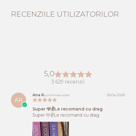
RECENZIILE UTILIZATORILOR
5,0
3 629 recenzii
Ana R.
26.04.2026
confirmed order
AR
Super 🩷✌️Le recomand cu drag
Super 🩷✌️Le recomand cu drag