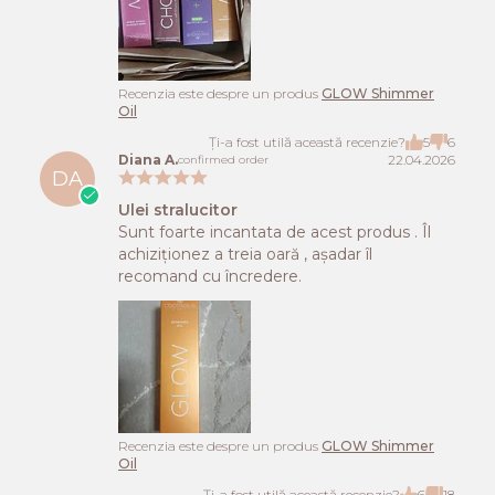
Recenzia este despre un produs
GLOW Shimmer
Oil
Ți-a fost utilă această recenzie?
5
6
Diana A.
22.04.2026
confirmed order
DA
Ulei stralucitor
Sunt foarte incantata de acest produs . Îl
achiziționez a treia oară , așadar îl
recomand cu încredere.
Recenzia este despre un produs
GLOW Shimmer
Oil
Ți-a fost utilă această recenzie?
6
18