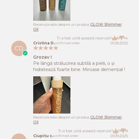
Recenzia este despre un produs
GLOW Shimmer
Oil
Ți-a fost utilă această recenzie?
6
14
Cristina D.
01.09.2025
confirmed order
CD
Grozav !
Pe lângă strălucirea subtilă a pielii, o și
hidratează foarte bine. Miroase demențial !
Recenzia este despre un produs
GLOW Shimmer
Oil
Ți-a fost utilă această recenzie?
11
9
Ciupitu c.
01.09.2025
confirmed order