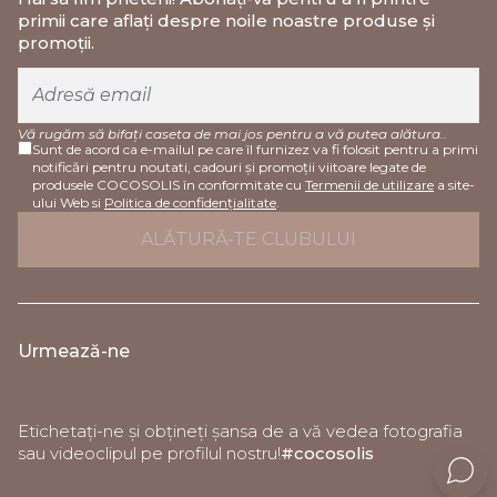
primii care aflați despre noile noastre produse și
promoții.
Vă rugăm să bifați caseta de mai jos pentru a vă putea alătura..
Sunt de acord ca e-mailul pe care îl furnizez va fi folosit pentru a primi
notificări pentru noutati, cadouri și promoții viitoare legate de
produsele COCOSOLIS în conformitate cu
Termenii de utilizare
a site-
ului Web si
Politica de confidențialitate
.
Urmează-ne
Etichetați-ne și obțineți șansa de a vă vedea fotografia
sau videoclipul pe profilul nostru!
#cocosolis