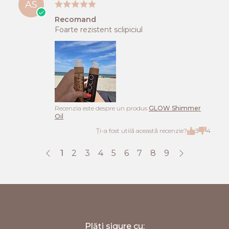
AS
Recomand
Foarte rezistent sclipiciul
Recenzia este despre un produs
GLOW Shimmer
Oil
Ți-a fost utilă această recenzie?
3
4
1
2
3
4
5
6
7
8
9
;
Plăți sigure cu: