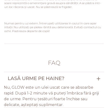
soare reprezintă o amenințare gravă asupra sănătății. A se păstra într-
un loc răcoros și uscat. Nu se păstrează la frigider.
Numai pentru uz extern. Întrerupeți utilizarea în cazul în care apar
iritații. Nu utilizați pe pielea rănită sau deteriorată. Evitați contactul cu
ochii. Pastreaza departe de copii!
FAQ
LASĂ URME PE HAINE?
Nu, GLOW este un ulei uscat care se absoarbe
rapid. După 1-2 minute vă puteți îmbrăca fără griji
de urme. Pentru țesături foarte închise sau
delicate, așteptați suplimentar.