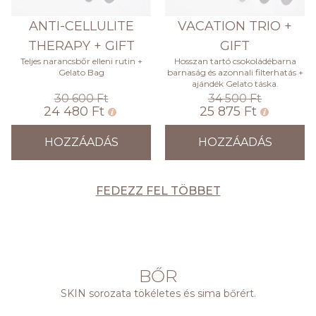
ANTI-CELLULITE
VACATION TRIO +
THERAPY + GIFT
GIFT
Teljes narancsbőr elleni rutin +
Hosszan tartó csokoládébarna
Gelato Bag
barnaság és azonnali filterhatás +
ajándék Gelato táska.
30 600 Ft
34 500 Ft
24 480 Ft
25 875 Ft
HOZZÁADÁS
HOZZÁADÁS
FEDEZZ FEL TÖBBET
BŐR
SKIN sorozata tökéletes és sima bőrért.