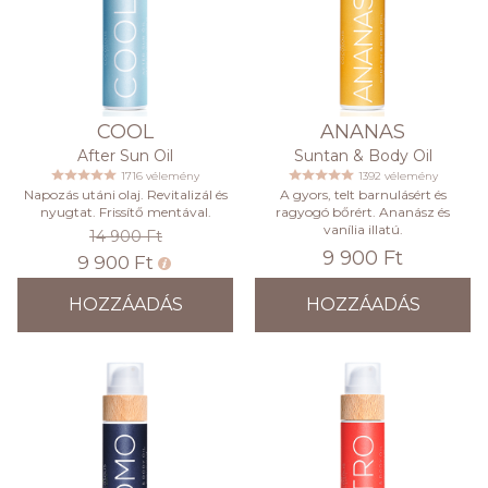
COOL
ANANAS
After Sun Oil
Suntan & Body Oil
1716 vélemény
1392 vélemény
Napozás utáni olaj. Revitalizál és
A gyors, telt barnulásért és
nyugtat. Frissítő mentával.
ragyogó bőrért. Ananász és
vanília illatú.
14 900 Ft
9 900 Ft
9 900 Ft
HOZZÁADÁS
HOZZÁADÁS