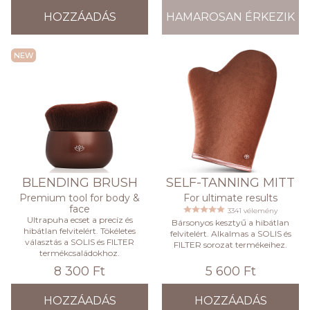
HOZZÁADÁS
HAMAROSAN ÉRKEZIK
NEW
BLENDING BRUSH
SELF-TANNING MITT
Premium tool for body &
For ultimate results
face
3341 vélemény
Ultrapuha ecset a precíz és
Bársonyos kesztyű a hibátlan
hibátlan felvitelért. Tökéletes
felvitelért. Alkalmas a SOLIS és
választás a SOLIS és FILTER
FILTER sorozat termékeihez.
termékcsaládokhoz.
8 300 Ft
5 600 Ft
HOZZÁADÁS
HOZZÁADÁS