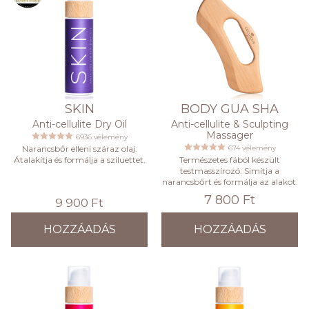
SKIN
BODY GUA SHA
Anti-cellulite Dry Oil
Anti-cellulite & Sculpting
Massager
6936 vélemény
Narancsbőr elleni száraz olaj.
674 vélemény
Átalakítja és formálja a sziluettet.
Természetes fából készült
testmasszírozó. Simítja a
narancsbőrt és formálja az alakot.
7 800 Ft
9 900 Ft
HOZZÁADÁS
HOZZÁADÁS