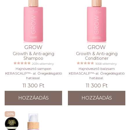
GROW
GROW
Growth & Anti-aging
Growth & Anti-aging
Shampoo
Conditioner
2034 vélemény
1668 vélemény
Hajnövesztő sampon
Hajnövesztő balzsam
KERASCALP™- al. Öregedésgátló
KERASCALP™-al. Öregedésgátló
hatással.
hatással.
11 300 Ft
11 300 Ft
HOZZÁADÁS
HOZZÁADÁS
-20%