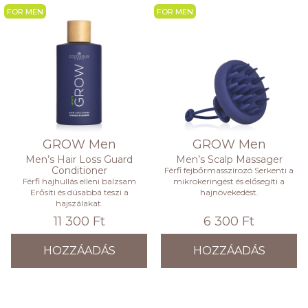
FOR MEN
FOR MEN
GROW Men
GROW Men
Men’s Hair Loss Guard
Men’s Scalp Massager
Conditioner
Férfi fejbőrmasszírozó Serkenti a
Férfi hajhullás elleni balzsam
mikrokeringést és elősegíti a
Erősíti és dúsabbá teszi a
hajnövekedést.
hajszálakat.
11 300 Ft
6 300 Ft
HOZZÁADÁS
HOZZÁADÁS