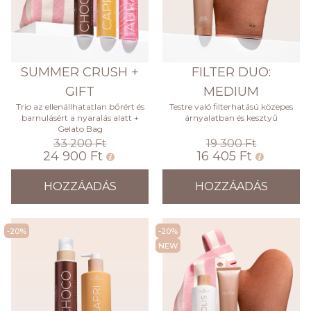
SUMMER CRUSH +
FILTER DUO:
GIFT
MEDIUM
Trio az ellenállhatatlan bőrért és
Testre való filterhatású közepes
barnulásért a nyaralás alatt +
árnyalatban és kesztyű
Gelato Bag
33 200 Ft
19 300 Ft
24 900 Ft
16 405 Ft
HOZZÁADÁS
HOZZÁADÁS
-20%
-20%
NEW