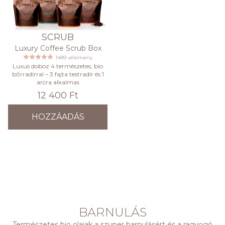
SCRUB
Luxury Coffee Scrub Box
1489 vélemény
Luxus doboz 4 természetes, bio
bőrradírral – 3 fajta testradír és 1
arcra alkalmas
12 400 Ft
HOZZÁADÁS
BARNULÁS
Természetes bio olajak a szuper barnulásért és a ragyogó