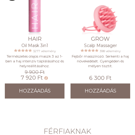
HAIR
GROW
Oil Mask 3in1
Scalp Massager
3277 vélemény
398 vélemény
Természetes olajos maszk 3 az 1-
Fejbőr masszírozó. Serkenti a haj
ben a haj intenzív táplálásához és
növekedését. Gyengéden és
helyreállításához.
mélyen tisztít.
9 900 Ft
7 920 Ft
6 300 Ft
HOZZÁADÁS
HOZZÁADÁS
FÉRFIAKNAK