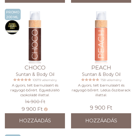
PROMO
200 ML
CHOCO
PEACH
Suntan & Body Oil
Suntan & Body Oil
10979 vélemény
758 vélemény
A gyors, telt barnulásért és
A gyors, telt barnulásért és
ragyogó bőrért. Egyedülálló
ragyogó bőrért. Lédús őszibarack
csokoládé illattal.
illattal.
14 900 Ft
9 900 Ft
9 900 Ft
HOZZÁADÁS
HOZZÁADÁS