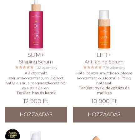
SLIM+
LIFT+
Shaping Serum
Anti-aging Serum
1132 vélemény
778 vélemény
Alakformáló
Fiatalító szérum-fokozó. Magas
szérumkoncentrátum. Célzott
koncentrációjú formula lifting
hatás a zsír, a megereszkedett bőr
hatással.
és a striák ellen.
Terület: nyak, dekoltázs és
Terület: has és karok
mellkas
12 900 Ft
10 900 Ft
HOZZÁADÁS
HOZZÁADÁS