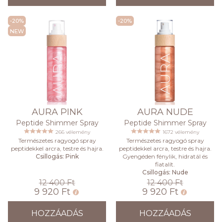
-20%
-20%
NEW
AURA PINK
AURA NUDE
Peptide Shimmer Spray
Peptide Shimmer Spray
266 vélemény
1672 vélemény
Természetes ragyogó spray
Természetes ragyogó spray
peptidekkel arcra, testre és hajra.
peptidekkel arcra, testre és hajra.
Csillogás: Pink
Gyengéden fénylik, hidratál és
fiatalít.
Csillogás: Nude
12 400 Ft
12 400 Ft
9 920 Ft
9 920 Ft
HOZZÁADÁS
HOZZÁADÁS