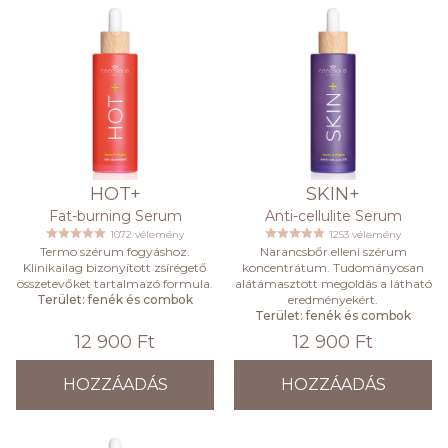
HOT+
SKIN+
Fat-burning Serum
Anti-cellulite Serum
1072 vélemény
1253 vélemény
Termo szérum fogyáshoz.
Narancsbőr elleni szérum
Klinikailag bizonyított zsírégető
koncentrátum. Tudományosan
összetevőket tartalmazó formula.
alátámasztott megoldás a látható
Terület: fenék és combok
eredményekért.
Terület: fenék és combok
12 900 Ft
12 900 Ft
HOZZÁADÁS
HOZZÁADÁS