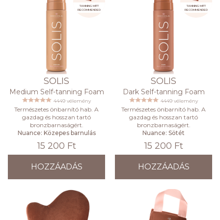
TANNING MITT
TANNING MITT
RECOMMENDED
RECOMMENDED
SOLIS
SOLIS
Medium Self-tanning Foam
Dark Self-tanning Foam
4449 vélemény
4449 vélemény
Természetes önbarnító hab. A
Természetes önbarnító hab. A
gazdag és hosszan tartó
gazdag és hosszan tartó
bronzbarnaságért.
bronzbarnaságért.
Nuance: Közepes barnulás
Nuance: Sötét
15 200 Ft
15 200 Ft
HOZZÁADÁS
HOZZÁADÁS