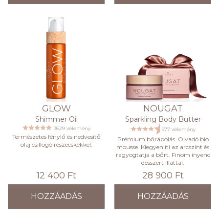
GLOW
NOUGAT
Shimmer Oil
Sparkling Body Butter
3629 vélemény
577 vélemény
Természetes fénylő és nedvesítő
Prémium bőrápolás. Olvadó bio
olaj csillogó részecskékkel.
mousse. Kiegyenlíti az arcszínt és
ragyogtatja a bőrt. Finom ínyenc
desszert illattal.
12 400 Ft
28 900 Ft
HOZZÁADÁS
HOZZÁADÁS