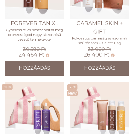
FOREVER TAN XL
CARAMEL SKIN +
Gyorsítsd fel és hosszabbítsd meg
GIFT
bronzosságod nagy kiszerelésű
Fokozatos barnaság és azonnali
vezető termékekkel
szűrőhatás + Gelato Bag
30 580 Ft
33 000 Ft
24 464 Ft
26 400 Ft
HOZZÁADÁS
HOZZÁADÁS
-20%
-25%
NEW