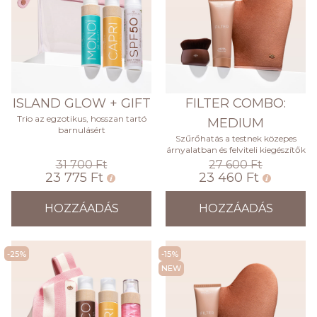
ISLAND GLOW + GIFT
FILTER COMBO:
Trio az egzotikus, hosszan tartó
MEDIUM
barnulásért
Szűrőhatás a testnek közepes
árnyalatban és felviteli kiegészítők
31 700 Ft
27 600 Ft
23 775 Ft
23 460 Ft
HOZZÁADÁS
HOZZÁADÁS
-25%
-15%
NEW