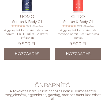
UOMO
CITRO
Suntan & Body Oil
Suntan & Body Oil
1013 vélemény
1021 vélemény
A gyors, telt barnulásért és táplált
A gyors, telt barnulásért és
bőrért. FEKETE KÓKUSZ illattal.
ragyogó bőrért. Lédús citrusos
Férfiaknak.
illattal.
9 900 Ft
9 900 Ft
HOZZÁADÁS
HOZZÁADÁS
ÖNBARNÍTÓ
A tökéletes barnulásért napozás nélkül. Természetes
megjelenésű, egyenletes, gazdag, bronzos barnulást érhet
el.