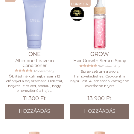
FORMULA
ONE
GROW
All-in-one Leave-in
Hair Growth Serum Spray
Conditioner
7451 vélemény
126 vélemény
Spray szérum a gyors
Öblítést nélküli hajbalzsam 12
hajnövekedéshez. Csökkenti a
előnnyel a haj számára. Hidratál,
hajhullást. A láthatóan vastagabb
helyreállít és véd, anélkül, hogy
és erősebb hajért
elnehezítené a hajat.
11 300 Ft
13 900 Ft
HOZZÁADÁS
HOZZÁADÁS