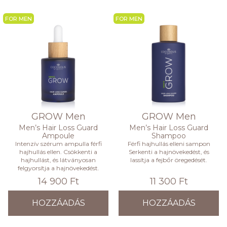
FOR MEN
FOR MEN
GROW Men
GROW Men
Men’s Hair Loss Guard
Men’s Hair Loss Guard
Ampoule
Shampoo
Intenzív szérum ampulla férfi
Férfi hajhullás elleni sampon
hajhullás ellen. Csökkenti a
Serkenti a hajnövekedést, és
hajhullást, és látványosan
lassítja a fejbőr öregedését.
felgyorsítja a hajnövekedést.
14 900 Ft
11 300 Ft
HOZZÁADÁS
HOZZÁADÁS