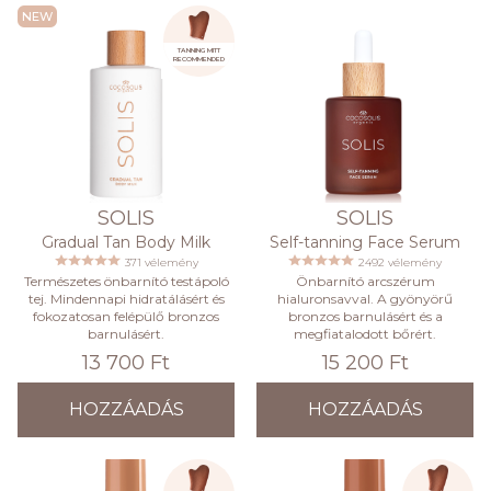
NEW
TANNING MITT
RECOMMENDED
SOLIS
SOLIS
Gradual Tan Body Milk
Self-tanning Face Serum
371 vélemény
2492 vélemény
Természetes önbarnító testápoló
Önbarnító arcszérum
tej. Mindennapi hidratálásért és
hialuronsavval. A gyönyörű
fokozatosan felépülő bronzos
bronzos barnulásért és a
barnulásért.
megfiatalodott bőrért.
13 700 Ft
15 200 Ft
HOZZÁADÁS
HOZZÁADÁS