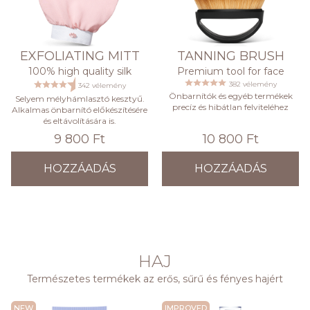
EXFOLIATING MITT
TANNING BRUSH
100% high quality silk
Premium tool for face
382 vélemény
342 vélemény
Önbarnítók és egyéb termékek
Selyem mélyhámlasztó kesztyű.
precíz és hibátlan felviteléhez
Alkalmas önbarnító előkészítésére
és eltávolítására is.
9 800 Ft
10 800 Ft
HOZZÁADÁS
HOZZÁADÁS
HAJ
Természetes termékek az erős, sűrű és fényes hajért
NEW
IMPROVED