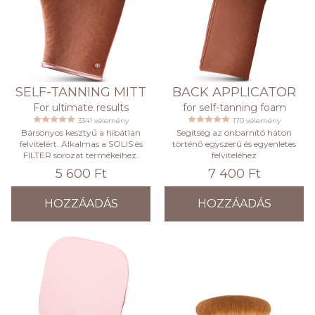
SELF-TANNING MITT
BACK APPLICATOR
For ultimate results
for self-tanning foam
3341 vélemény
170 vélemény
Bársonyos kesztyű a hibátlan
Segítség az önbarnító háton
felvitelért. Alkalmas a SOLIS és
történő egyszerű és egyenletes
FILTER sorozat termékeihez.
felviteléhez
5 600 Ft
7 400 Ft
HOZZÁADÁS
HOZZÁADÁS