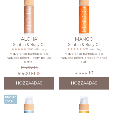
ALOHA
MANGO
Suntan & Body Oil
Suntan & Body Oil
2642 vélemény
2011 vélemény
A gyors, telt barnulásért és
A gyors, telt barnulásért és
ragyogó bőrért. Finom kókusz
ragyogó bőrért. Trópusi mangó
illattal.
illat.
14 900 Ft
9 900 Ft
9 900 Ft
HOZZÁADÁS
HOZZÁADÁS
PROMO
200 ML