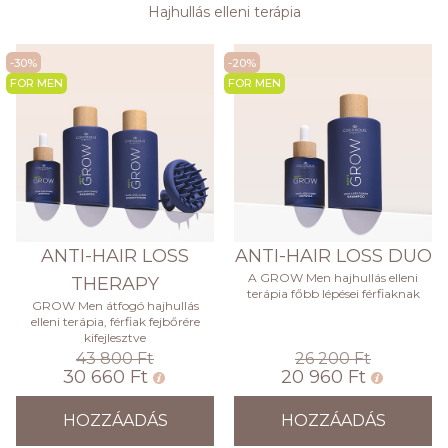
Hajhullás elleni terápia
-30%
-20%
FOR MEN
FOR MEN
ANTI-HAIR LOSS
ANTI-HAIR LOSS DUO
A GROW Men hajhullás elleni
THERAPY
terápia főbb lépései férfiaknak
GROW Men átfogó hajhullás
elleni terápia, férfiak fejbőrére
kifejlesztve
43 800 Ft
26 200 Ft
30 660 Ft
20 960 Ft
HOZZÁADÁS
HOZZÁADÁS