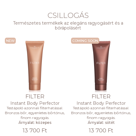
CSILLOGÁS
Természetes termékek az elegáns ragyogásért és a
bőrápolásért
NEW
COMING SOON
FILTER
FILTER
Instant Body Perfector
Instant Body Perfector
Testápoló azonnali filterhatással.
Testápoló azonnali filterhatással.
Bronzos bőr, egyenletes bőrtónus,
Bronzos bőr, egyenletes bőrtónus,
finom ragyogás.
finom ragyogás.
Árnyalat: közepes
Árnyalat: sötét
13 700 Ft
13 700 Ft