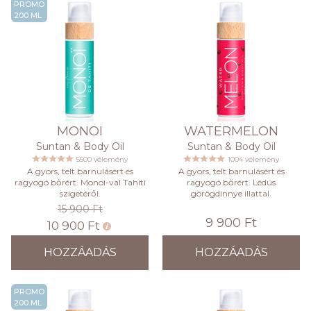
PROMO
200 ML
MONOI
WATERMELON
Suntan & Body Oil
Suntan & Body Oil
5500 vélemény
1004 vélemény
A gyors, telt barnulásért és
A gyors, telt barnulásért és
ragyogó bőrért. Monoi-val Tahiti
ragyogó bőrért. Lédús
szigetéről.
görögdinnye illattal.
15 900 Ft
9 900 Ft
10 900 Ft
HOZZÁADÁS
HOZZÁADÁS
PROMO
200 ML