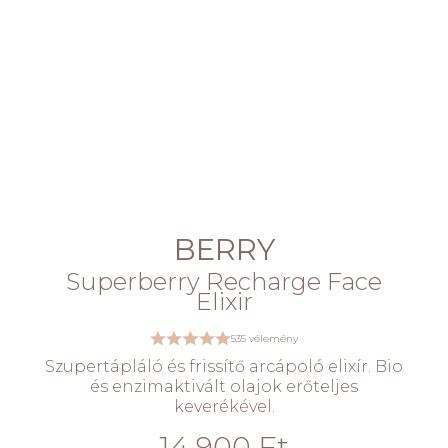
BERRY
Superberry Recharge Face
Elixir
535 vélemény
Szupertápláló és frissítő arcápoló elixír. Bio
és enzimaktivált olajok erőteljes
keverékével.
14 900 Ft