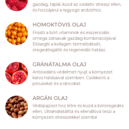
gazdag, táplál, küzd az oxidatív stressz ellen,
és hozzájárul a ragyogó arcbőrhöz.
HOMOKTÖVIS OLAJ
Frissíti a bőrt vitaminok és esszenciális
omega zsírsavak gazdag kombinációjával.
Elősegíti a kollagén termelődését,
öregedésgátló és regeneráló hatású
GRÁNÁTALMA OLAJ
Antioxidáns védelmet nyújt a környezet
káros hatásaival szemben. Csökkenti a
pórusokat és a ráncokat.
ARGÁN OLAJ
Védőpajzsot hoz létre és küzd a bőröregedés
ellen. Ultrahidratálttá és ellenállóvá teszi a
környezeti stresszekkel szembe