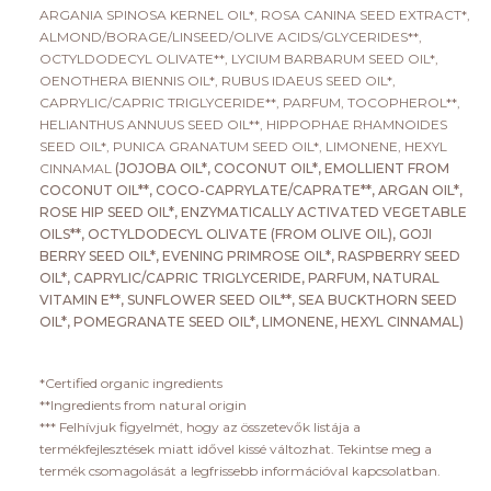
ARGANIA SPINOSA KERNEL OIL*, ROSA CANINA SEED EXTRACT*,
ALMOND/BORAGE/LINSEED/OLIVE ACIDS/GLYCERIDES**,
OCTYLDODECYL OLIVATE**, LYCIUM BARBARUM SEED OIL*,
OENOTHERA BIENNIS OIL*, RUBUS IDAEUS SEED OIL*,
CAPRYLIC/CAPRIC TRIGLYCERIDE**, PARFUM, TOCOPHEROL**,
HELIANTHUS ANNUUS SEED OIL**, HIPPOPHAE RHAMNOIDES
SEED OIL*, PUNICA GRANATUM SEED OIL*, LIMONENE, HEXYL
CINNAMAL
(JOJOBA OIL*, COCONUT OIL*, EMOLLIENT FROM
COCONUT OIL**, COCO-CAPRYLATE/CAPRATE**, ARGAN OIL*,
ROSE HIP SEED OIL*, ENZYMATICALLY ACTIVATED VEGETABLE
OILS**, OCTYLDODECYL OLIVATE (FROM OLIVE OIL), GOJI
BERRY SEED OIL*, EVENING PRIMROSE OIL*, RASPBERRY SEED
OIL*, CAPRYLIC/CAPRIC TRIGLYCERIDE, PARFUM, NATURAL
VITAMIN E**, SUNFLOWER SEED OIL**, SEA BUCKTHORN SEED
OIL*, POMEGRANATE SEED OIL*, LIMONENE, HEXYL CINNAMAL)
*Certified organic ingredients
**Ingredients from natural origin
*** Felhívjuk figyelmét, hogy az összetevők listája a
termékfejlesztések miatt idővel kissé változhat. Tekintse meg a
termék csomagolását a legfrissebb információval kapcsolatban.