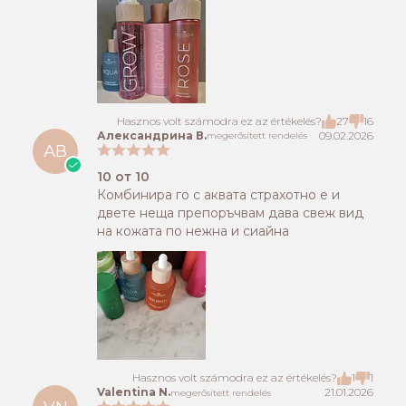
Hasznos volt számodra ez az értékelés?
27
16
Александрина В.
09.02.2026
megerősített rendelés
АВ
10 от 10
Комбинира го с аквата страхотно е и
двете неща препоръчвам дава свеж вид
на кожата по нежна и сиайна
Hasznos volt számodra ez az értékelés?
1
1
Valentina N.
21.01.2026
megerősített rendelés