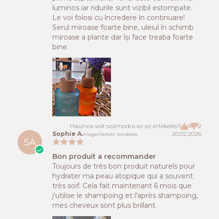
luminos iar ridurile sunt vizibil estompate.
Le voi folosi cu încredere în continuare!
Serul miroase foarte bine, uleiul în schimb
miroase a plante dar își face treaba foarte
bine.
Hasznos volt számodra ez az értékelés?
1
2
Sophie A.
20.02.2026
megerősített rendelés
SA
Bon produit a recommander
Toujours de très bon produit naturels pour
hydrater ma peau atopique qui a souvent
très soif. Cela fait maintenant 6 mois que
j'utilise le shampoing et l'après shampoing,
mes cheveux sont plus brillant.