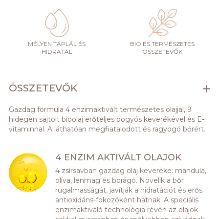
MÉLYEN TÁPLÁL ÉS
BIO ÉS TERMÉSZETES
HIDRATÁL
ÖSSZETEVŐK
ÖSSZETEVŐK
Gazdag formula 4 enzimaktivált természetes olajjal, 9
hidegen sajtolt bioolaj erőteljes bogyós keverékével és E-
vitaminnal. A láthatóan megfiatalodott és ragyogó bőrért.
4 ENZIM AKTIVÁLT OLAJOK
4 zsírsavban gazdag olaj keveréke: mandula,
olíva, lenmag és borágó. Növelik a bőr
rugalmasságát, javítják a hidratációt és erős
antioxidáns-fokozóként hatnak. A speciális
enzimaktiváló technológia révén az olajok