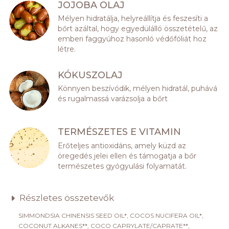
JOJOBA OLAJ
Mélyen hidratálja, helyreállítja és feszesíti a
bőrt azáltal, hogy egyedülálló összetételű, az
emberi faggyúhoz hasonló védőfóliát hoz
létre.
KÓKUSZOLAJ
Könnyen beszívódik, mélyen hidratál, puhává
és rugalmassá varázsolja a bőrt
TERMÉSZETES E VITAMIN
Erőteljes antioxidáns, amely küzd az
öregedés jelei ellen és támogatja a bőr
természetes gyógyulási folyamatát.
Részletes összetevők
SIMMONDSIA CHINENSIS SEED OIL*, COCOS NUCIFERA OIL*,
COCONUT ALKANES**, COCO CAPRYLATE/CAPRATE**,