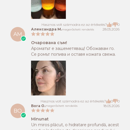
Hasznos volt számodra ez az értékelés?
1
0
Александра М.
28.05.2026
megerősített rendelés
АМ
Очарована съм!
Ароматът е зашеметяващ! Обожавам го.
Се ромът попива и оставя кожата свежа.
Hasznos volt számodra ez az értékelés?
0
0
Bora O.
18.05.2026
megerősített rendelés
BO
Minunat
Un miros plăcut, o hidratare profundă, acest