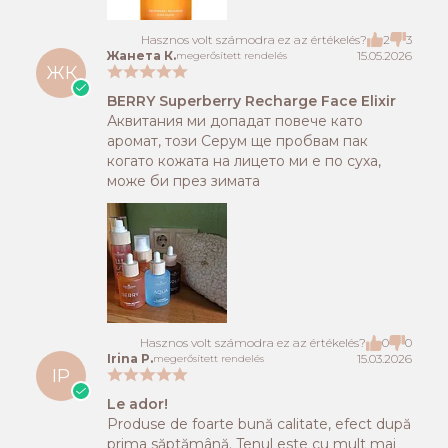
Hasznos volt számodra ez az értékelés?
2
3
Жанета К.
15.05.2026
megerősített rendelés
ЖК
BERRY Superberry Recharge Face Elixir
Аквитания ми допадат повече като
аромат, този Серум ще пробвам пак
когато кожата на лицето ми е по суха,
може би през зимата
Hasznos volt számodra ez az értékelés?
0
0
Irina P.
15.03.2026
megerősített rendelés
IP
Le ador!
Produse de foarte bună calitate, efect după
prima săptămână. Tenul este cu mult mai