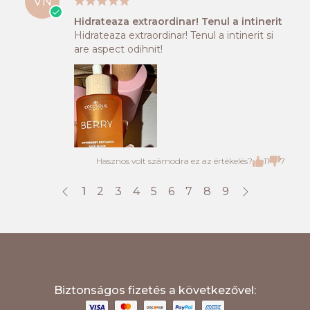
VN
Hidrateaza extraordinar! Tenul a intinerit
Hidrateaza extraordinar! Tenul a intinerit si
are aspect odihnit!
Hasznos volt számodra ez az értékelés?
11
7
1
2
3
4
5
6
7
8
9
;
Biztonságos fizetés a következővel: