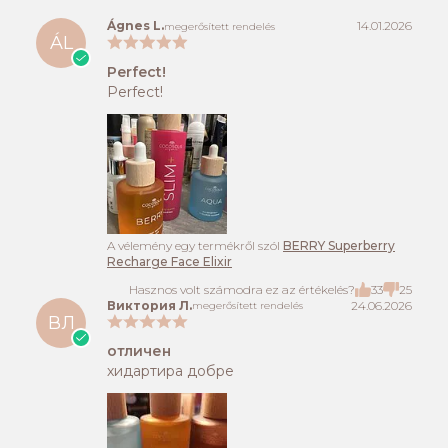
Ágnes L.
14.01.2026
megerősített rendelés
ÁL
Perfect!
Perfect!
A vélemény egy termékről szól
BERRY Superberry
Recharge Face Elixir
Hasznos volt számodra ez az értékelés?
33
25
Виктория Л.
24.06.2026
megerősített rendelés
ВЛ
отличен
хидартира добре