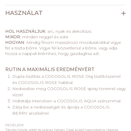
HASZNÁLAT
HOL HASZNÁLJUK
: arc, nyak és dekoltázs
MIKOR
: minden reggel és este
HOGYAN
: Mindig finom masszírozó mozdulatokkal vigye
fel a tiszta bőrre. Vigye fel közvetlenül a bőrre, vagy adja
hozzá a nappali krémhez, hogy gazdagítsa azt.
RUTIN A MAXIMÁLIS EREDMÉNYÉRT
Dupla tisztítás a COCOSOLIS ROSE Olaj tisztítószerrel
és COCOSOLIS ROSE habbal.
Nedvesítse meg COCOSOLIS ROSE spray tonerrel vagy
vízzel.
Hidratálja intenzíven a COCOSOLIS AQUA szérummal.
Zárja be a nedvességet és ápolja a COCOSOLIS
BERRY arcelixírrel.
FIGYELEM!
Tárolja hűvös, sötét és száraz helyen. Csak külső használatra. Hagyja