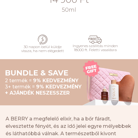
50ml
HOZZÁADÁS
Ingyenes szállitás minden
30 napon belül küldje
18000 ft. Feletti vasalásra
vissza, ha nem elégedett
BUNDLE & SAVE
2 termék =
9% KEDVEZMÉNY
3+ termék =
9% KEDVEZMÉNY
+ AJÁNDÉK NESZESSZER
A BERRY a megfelelő elixír, ha a bőr fáradt,
elvesztette fényét, és az idő jelei egyre mélyebbek
és láthatóbbá válnak. A természetből kivont