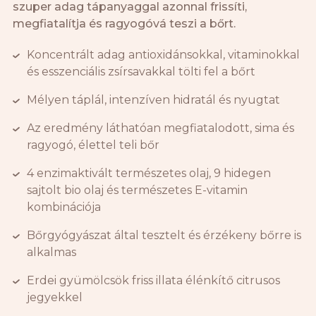
szuper adag tápanyaggal azonnal frissíti,
megfiatalítja és ragyogóvá teszi a bőrt.
Koncentrált adag antioxidánsokkal, vitaminokkal
és esszenciális zsírsavakkal tölti fel a bőrt
Mélyen táplál, intenzíven hidratál és nyugtat
Az eredmény láthatóan megfiatalodott, sima és
ragyogó, élettel teli bőr
4 enzimaktivált természetes olaj, 9 hidegen
sajtolt bio olaj és természetes E-vitamin
kombinációja
Bőrgyógyászat által tesztelt és érzékeny bőrre is
alkalmas
Erdei gyümölcsök friss illata élénkítő citrusos
jegyekkel