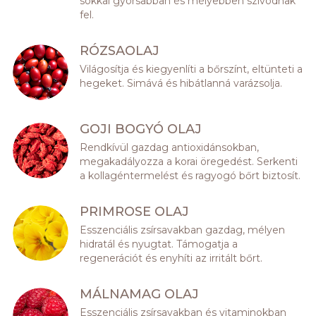
sokkal gyorsabban és mélyebben szívódnak
fel.
RÓZSAOLAJ
Világosítja és kiegyenlíti a bőrszínt, eltünteti a
hegeket. Simává és hibátlanná varázsolja.
GOJI BOGYÓ OLAJ
Rendkívül gazdag antioxidánsokban,
megakadályozza a korai öregedést. Serkenti
a kollagéntermelést és ragyogó bőrt biztosít.
PRIMROSE OLAJ
Esszenciális zsírsavakban gazdag, mélyen
hidratál és nyugtat. Támogatja a
regenerációt és enyhíti az irritált bőrt.
MÁLNAMAG OLAJ
Esszenciális zsírsavakban és vitaminokban