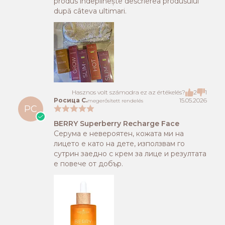
produs îndeplinește descrierea produsului
după câteva ultimari.
Hasznos volt számodra ez az értékelés?
2
1
Росица С.
15.05.2026
megerősített rendelés
РС
BERRY Superberry Recharge Face
Серума е невероятен, кожата ми на
лицето е като на дете, използвам го
сутрин заедно с крем за лице и резултата
е повече от добър.