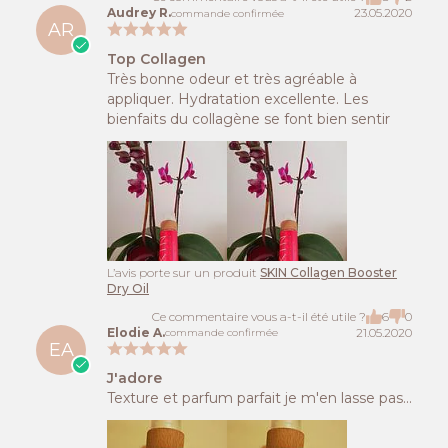
Audrey R.
23.05.2020
commande confirmée
AR
Top Collagen
Très bonne odeur et très agréable à
appliquer. Hydratation excellente. Les
bienfaits du collagène se font bien sentir
L’avis porte sur un produit
SKIN Collagen Booster
Dry Oil
Ce commentaire vous a-t-il été utile ?
6
0
Elodie A.
21.05.2020
commande confirmée
EA
J'adore
Texture et parfum parfait je m'en lasse pas...