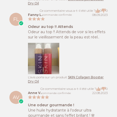
Dry Oil
Ce commentaire vous a-t-il été utile ?
0
0
Fanny L.
08.09.2023
commande confirmée
FL
Odeur au top !! Attends
Odeur au top !! Attends de voir si les effets
sur le vieillissement de la peau est réel..
L’avis porte sur un produit
SKIN Collagen Booster
Dry Oil
Ce commentaire vous a-t-il été utile ?
1
0
Anne V.
22.08.2023
commande confirmée
AV
Une odeur gourmande !
Une huile hydratante à l'odeur ultra
gourmande et sans l'effet brillant ! 🌸