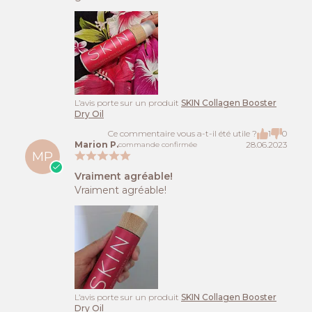
L’avis porte sur un produit
SKIN Collagen Booster
Dry Oil
Ce commentaire vous a-t-il été utile ?
1
0
Marion P.
28.06.2023
commande confirmée
MP
Vraiment agréable!
Vraiment agréable!
L’avis porte sur un produit
SKIN Collagen Booster
Dry Oil