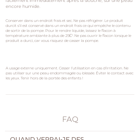
facilement immédiatement après la douche, sur une peau
encore humide.
Conserver dans un endroit frais et sec. Ne pas réfrigérer. Le produit
durcit s’il est conservé dans un endroit frais ce qui empêche le contenu
de sortir de la pompe. Pour le rendre liquide, laissez le flacon à
température ambiante à plus de 25С°. Ne pas ouvrir le flacon lorsque le
produit a durci, car vous risquez de casser la pompe.
A usage externe uniquement. Cesser l’utilisation en cas d’irritation. Ne
pas utiliser sur une peau endommagée ou blessée. Éviter le contact avec
les yeux. Tenir hors de la portée des enfants !
FAQ
QUAND VERRAI-JE DES