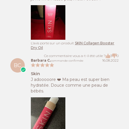
L’avis porte sur un produit
SKIN Collagen Booster
Dry Oil
Ce commentaire vous a-t-il été utile ?
3
0
Barbara C.
16.08.2022
commande confirmée
BC
Skin
J adooooore ❤️ Ma peau est super bien
hydratée. Douce comme une peau de
bébés.