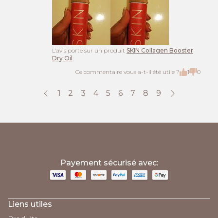
L’avis porte sur un produit
SKIN Collagen Booster
Dry Oil
Ce commentaire vous a-t-il été utile ?
1
0
1
2
3
4
5
6
7
8
9
;
Payement sécurisé avec:
Liens utiles