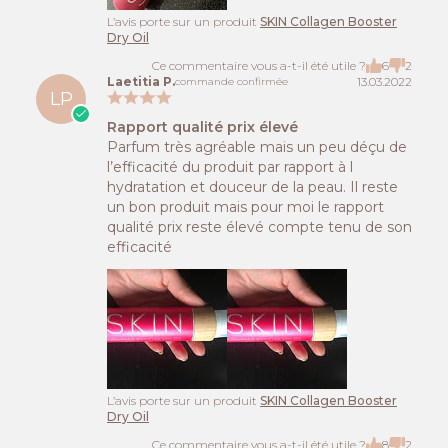
L’avis porte sur un produit
SKIN Collagen Booster
Dry Oil
Ce commentaire vous a-t-il été utile ?
6
2
Laetitia P.
13.03.2022
commande confirmée
LP
Rapport qualité prix élevé
Parfum très agréable mais un peu déçu de
l’efficacité du produit par rapport à l
hydratation et douceur de la peau. Il reste
un bon produit mais pour moi le rapport
qualité prix reste élevé compte tenu de son
efficacité
L’avis porte sur un produit
SKIN Collagen Booster
Dry Oil
Ce commentaire vous a-t-il été utile ?
8
2