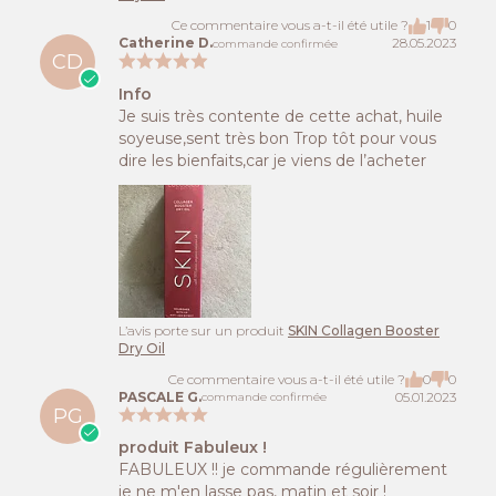
Ce commentaire vous a-t-il été utile ?
1
0
Catherine D.
28.05.2023
commande confirmée
CD
Info
Je suis très contente de cette achat, huile
soyeuse,sent très bon Trop tôt pour vous
dire les bienfaits,car je viens de l’acheter
L’avis porte sur un produit
SKIN Collagen Booster
Dry Oil
Ce commentaire vous a-t-il été utile ?
0
0
PASCALE G.
05.01.2023
commande confirmée
PG
produit Fabuleux !
FABULEUX !! je commande régulièrement
je ne m'en lasse pas, matin et soir !