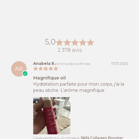
5,0
2 378 avis
Anabela R.
17.07.2025
commande confirmée
AR
Magnifique oil
Hydratation parfaite pour mon corps, j’ai la
peau sèche. L’arôme magnifique
L’avis porte sur un produit
SKIN Collagen Booster