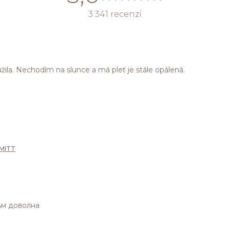
3 341 recenzí
žila. Nechodím na slunce a má pleť je stále opálená.
 MITT
ъм доволна