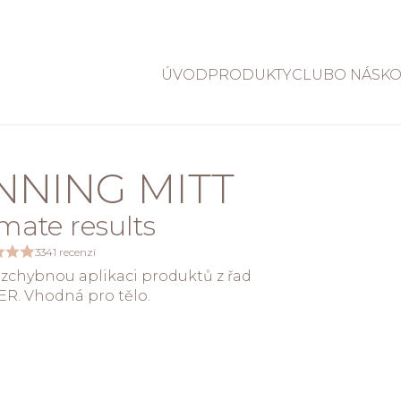
ÚVOD
PRODUKTY
CLUB
O NÁS
KO
NNING MITT
imate results
3341 recenzí
zchybnou aplikaci produktů z řad
ER. Vhodná pro tělo.