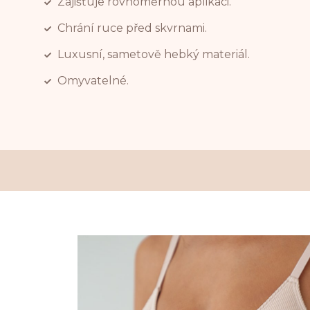
Zajišťuje rovnoměrnou aplikaci.
Chrání ruce před skvrnami.
Luxusní, sametově hebký materiál.
Omyvatelné.