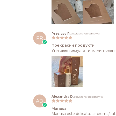
Preslava R.
potvrzená objednávka
PR
Прекрасни продукти
Уникален резултат и то мигновенн
Alexandra D.
potvrzená objednávka
AD
Manusa
Manusa este delicata, iar crema/aut