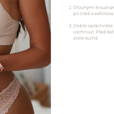
Dlouhými krouživý
po čisté a exfoliov
Dobře opláchněte 
uschnout. Před dalš
zcela suchá.