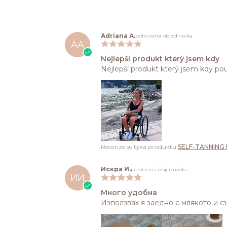
Adriana A.
potvrzená objednávka
AA
Nejlepší produkt který jsem kdy
Nejlepší produkt který jsem kdy pou
Recenze se týká produktu
SELF-TANNING
Искра И.
potvrzená objednávka
ИИ
Много удобна
Използвах я заедно с млякото и с