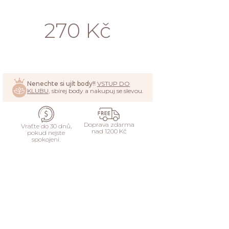
270 Kč
PŘIDAT
Nenechte si ujít body!!
VSTUP DO
KLUBU
, sbírej body a nakupuj se slevou.
Doprava zdarma
Vraťte do 30 dnů,
nad 1200 Kč
pokud nejste
spokojeni.