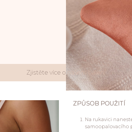
Zjistěte více o
našem balení
ZPŮSOB POUŽITÍ
Na rukavici nanes
samoopalovacího p