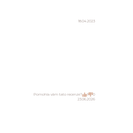
18.04.2023
Pomohla vám tato recenze?
1
0
23.06.2026