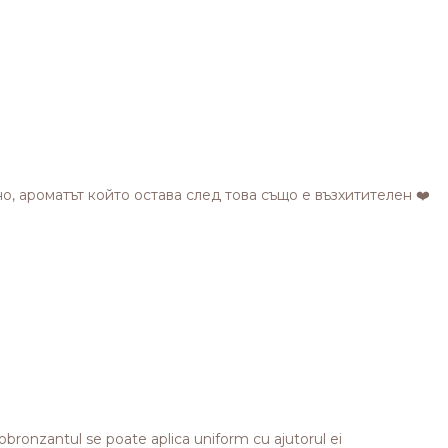
о, ароматът който остава след това също е възхитителен ❤️
obronzantul se poate aplica uniform cu ajutorul ei