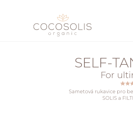
Přeskočit na obsah
SELF-TA
For ult
Sametová rukavice pro be
SOLIS a FILT