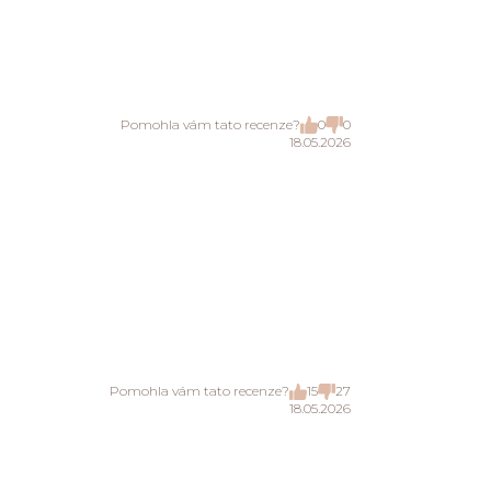
Pomohla vám tato recenze?
0
0
18.05.2026
Pomohla vám tato recenze?
15
27
18.05.2026