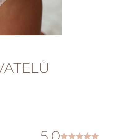
VATELŮ
5,0