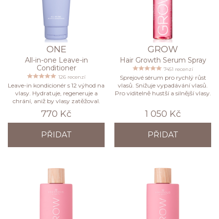
ONE
GROW
All-in-one Leave-in
Hair Growth Serum Spray
Conditioner
7451 recenzí
126 recenzí
Sprejové sérum pro rychlý růst
Leave-in kondicionér s 12 výhod na
vlasů. Snižuje vypadávání vlasů.
vlasy. Hydratuje, regeneruje a
Pro viditelně hustší a silnější vlasy.
chrání, aniž by vlasy zatěžoval.
770 Kč
1 050 Kč
PŘIDAT
PŘIDAT