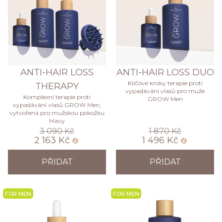
ANTI-HAIR LOSS
ANTI-HAIR LOSS DUO
Klíčové kroky terapie proti
THERAPY
vypadávání vlasů pro muže
Komplexní terapie proti
GROW Men
vypadávání vlasů GROW Men,
vytvořená pro mužskou pokožku
hlavy
3 090 Kč
1 870 Kč
2 163 Kč
1 496 Kč
PŘIDAT
PŘIDAT
NEW
NEW