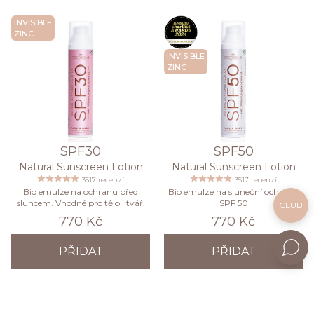
INVISIBLE
ZINC
INVISIBLE
ZINC
SPF30
SPF50
Natural Sunscreen Lotion
Natural Sunscreen Lotion
3517 recenzí
3517 recenzí
Bio emulze na ochranu před
Bio emulze na sluneční ochranu
sluncem. Vhodné pro tělo i tvář.
SPF 50
CLUB
770 Kč
770 Kč
PŘIDAT
PŘIDAT