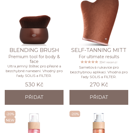
BLENDING BRUSH
SELF-TANNING MITT
Premium tool for body &
For ultimate results
face
3341 recenzí
Ultra jemný štětec pro přesné a
Sametová rukavice pro
bezchybné nanesení. Vhodný pro
bezchybnou aplikaci. Vhodná pro
řady SOLIS a FILTER.
řady SOLIS a FILTER.
530 Kč
270 Kč
PŘIDAT
PŘIDAT
-20%
-20%
NEW