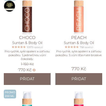
CHOCO
PEACH
Suntan & Body Oil
Suntan & Body Oil
10979 recenzí
758 recenzí
Pro rychlé, syté opálení a zářivou
Pro rychlé, syté opálení a zářivou
pokožku. S jedinečnou vůní
pokožku. S vůní šťavnaté broskve.
čokolády.
1 150 Kč
770 Kč
770 Kč
PŘIDAT
PŘIDAT
PROMO
200 ML