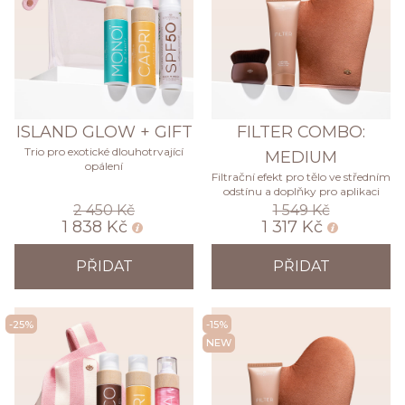
ISLAND GLOW + GIFT
FILTER COMBO:
Trio pro exotické dlouhotrvající
MEDIUM
opálení
Filtrační efekt pro tělo ve středním
odstínu a doplňky pro aplikaci
2 450 Kč
1 549 Kč
1 838 Kč
1 317 Kč
PŘIDAT
PŘIDAT
-25%
-15%
NEW