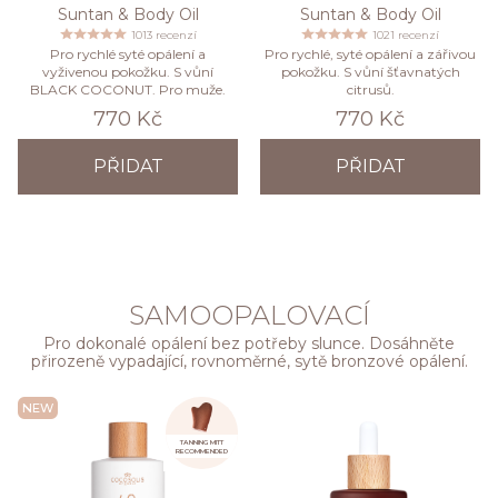
Suntan & Body Oil
Suntan & Body Oil
1013 recenzí
1021 recenzí
Pro rychlé syté opálení a
Pro rychlé, syté opálení a zářivou
vyživenou pokožku. S vůní
pokožku. S vůní šťavnatých
BLACK COCONUT. Pro muže.
citrusů.
770 Kč
770 Kč
PŘIDAT
PŘIDAT
SAMOOPALOVACÍ
Pro dokonalé opálení bez potřeby slunce. Dosáhněte
přirozeně vypadající, rovnoměrné, sytě bronzové opálení.
NEW
TANNING MITT
RECOMMENDED