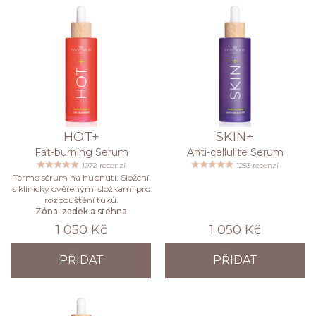
HOT+
SKIN+
Fat-burning Serum
Anti-cellulite Serum
1072 recenzí
1253 recenzí
Termo sérum na hubnutí. Složení
s klinicky ověřenými složkami pro
rozpouštění tuků.
Zóna: zadek a stehna
1 050 Kč
1 050 Kč
PŘIDAT
PŘIDAT