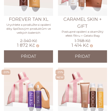
FOREVER TAN XL
CARAMEL SKIN +
Urychlete a prodlužte si opálení
GIFT
díky špičkovým produktům ve
Postupné opálení a okamžitý
velkých baleních
efekt filtru + Gelato Bag
2 340 Kč
1 768 Kč
1 872 Kč
1 414 Kč
PŘIDAT
PŘIDAT
-20%
-25%
NEW