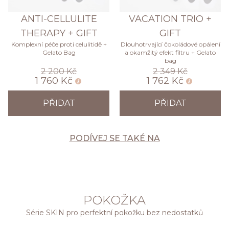
ANTI-CELLULITE
VACATION TRIO +
THERAPY + GIFT
GIFT
Komplexní péče proti celulitidě +
Dlouhotrvající čokoládové opálení
Gelato Bag
a okamžitý efekt filtru + Gelato
bag
2 200 Kč
2 349 Kč
1 760 Kč
1 762 Kč
PŘIDAT
PŘIDAT
PODÍVEJ SE TAKÉ NA
POKOŽKA
Série SKIN pro perfektní pokožku bez nedostatků