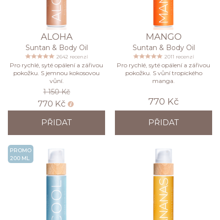
ALOHA
MANGO
Suntan & Body Oil
Suntan & Body Oil
2642 recenzí
2011 recenzí
Pro rychlé, syté opálení a zářivou
Pro rychlé, syté opálení a zářivou
pokožku. S jemnou kokosovou
pokožku. S vůní tropického
vůní.
manga.
1 150 Kč
770 Kč
770 Kč
PŘIDAT
PŘIDAT
PROMO
200 ML