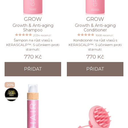
GROW
GROW
Growth & Anti-aging
Growth & Anti-aging
Shampoo
Conditioner
2034 recenzí
1668 recenzí
Šampon na růst vlasů s
Kondicionér na růst vlasů s
KERASCALP™. S účinkem proti
KERASCALP™. S účinkem proti
stárnutí.
stárnutí.
770 Kč
770 Kč
PŘIDAT
PŘIDAT
-20%