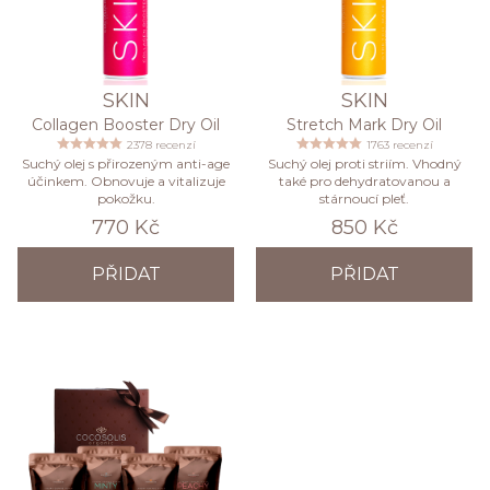
SKIN
SKIN
Collagen Booster Dry Oil
Stretch Mark Dry Oil
2378 recenzí
1763 recenzí
Suchý olej s přirozeným anti-age
Suchý olej proti striím. Vhodný
účinkem. Obnovuje a vitalizuje
také pro dehydratovanou a
pokožku.
stárnoucí pleť.
770 Kč
850 Kč
PŘIDAT
PŘIDAT