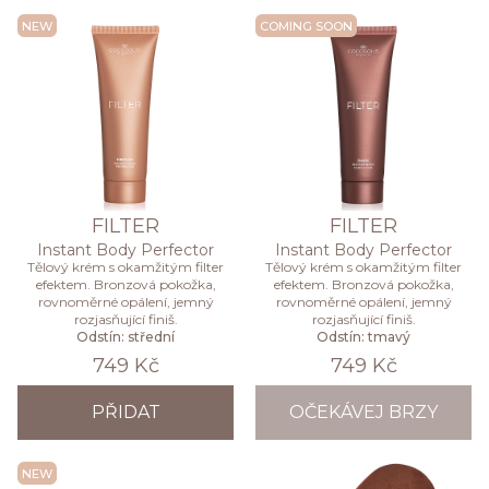
NEW
COMING SOON
FILTER
FILTER
Instant Body Perfector
Instant Body Perfector
Tělový krém s okamžitým filter
Tělový krém s okamžitým filter
efektem. Bronzová pokožka,
efektem. Bronzová pokožka,
rovnoměrné opálení, jemný
rovnoměrné opálení, jemný
rozjasňující finiš.
rozjasňující finiš.
Odstín: střední
Odstín: tmavý
749 Kč
749 Kč
PŘIDAT
OČEKÁVEJ BRZY
NEW