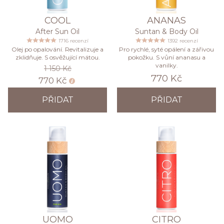
COOL
ANANAS
After Sun Oil
Suntan & Body Oil
1716 recenzí
1392 recenzí
Olej po opalování. Revitalizuje a
Pro rychlé, syté opálení a zářivou
zklidňuje. S osvěžující mátou.
pokožku. S vůní ananasu a
vanilky.
1 150 Kč
770 Kč
770 Kč
PŘIDAT
PŘIDAT
UOMO
CITRO