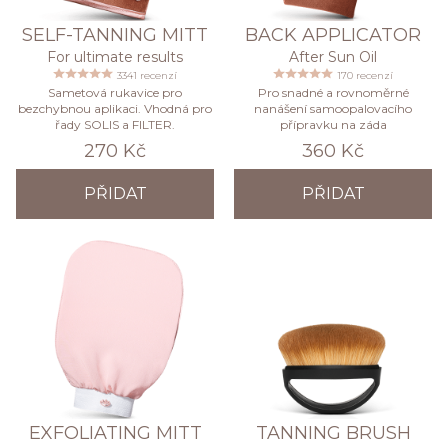
SELF-TANNING MITT
BACK APPLICATOR
For ultimate results
After Sun Oil
3341 recenzí
170 recenzí
Sametová rukavice pro
Pro snadné a rovnoměrné
bezchybnou aplikaci. Vhodná pro
nanášení samoopalovacího
řady SOLIS a FILTER.
přípravku na záda
270 Kč
360 Kč
PŘIDAT
PŘIDAT
EXFOLIATING MITT
TANNING BRUSH