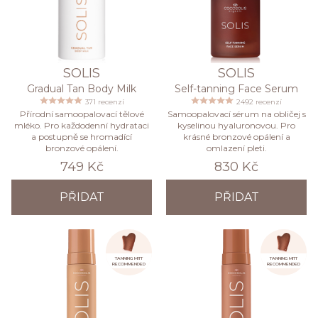
SOLIS
SOLIS
Gradual Tan Body Milk
Self-tanning Face Serum
371 recenzí
2492 recenzí
Přírodní samoopalovací tělové
Samoopalovací sérum na obličej s
mléko. Pro každodenní hydrataci
kyselinou hyaluronovou. Pro
a postupně se hromadící
krásné bronzové opálení a
bronzové opálení.
omlazení pleti.
749 Kč
830 Kč
PŘIDAT
PŘIDAT
TANNING MITT
TANNING MITT
RECOMMENDED
RECOMMENDED