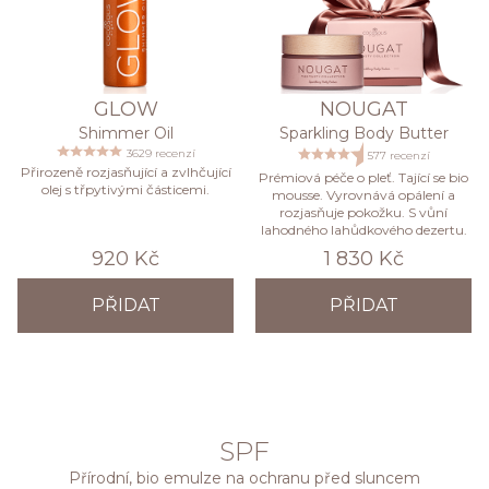
GLOW
NOUGAT
Shimmer Oil
Sparkling Body Butter
3629 recenzí
577 recenzí
Přirozeně rozjasňující a zvlhčující
Prémiová péče o pleť. Tající se bio
olej s třpytivými částicemi.
mousse. Vyrovnává opálení a
rozjasňuje pokožku. S vůní
lahodného lahůdkového dezertu.
920 Kč
1 830 Kč
PŘIDAT
PŘIDAT
SPF
Přírodní, bio emulze na ochranu před sluncem