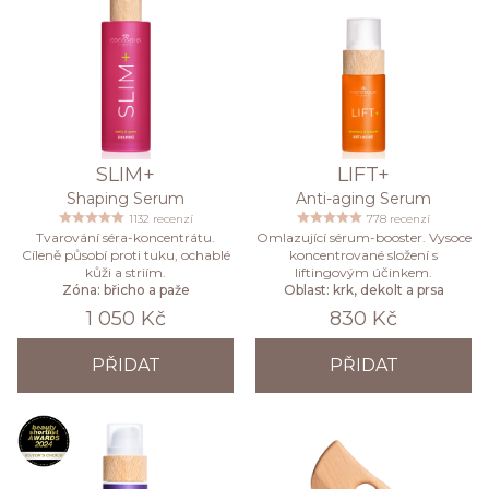
SLIM+
LIFT+
Shaping Serum
Anti-aging Serum
1132 recenzí
778 recenzí
Tvarování séra-koncentrátu.
Omlazující sérum-booster. Vysoce
Cíleně působí proti tuku, ochablé
koncentrované složení s
kůži a striím.
liftingovým účinkem.
Zóna: břicho a paže
Oblast: krk, dekolt a prsa
1 050 Kč
830 Kč
PŘIDAT
PŘIDAT