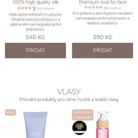
100% high quality silk
Premium tool for face
382 recenzí
342 recenzí
Pro přesné a bezchybné nanášení
Hedvábná exfoliační rukavice.
samoopalovacího přípravku a
Vhodné také pro přípravu a
dalších produktů.
odstranění samoopalovacího
přípravku.
540 Kč
590 Kč
PŘIDAT
PŘIDAT
VLASY
Přírodní produkty pro silné, husté a lesklé vlasy
NEW
IMPROVED
FORMULA