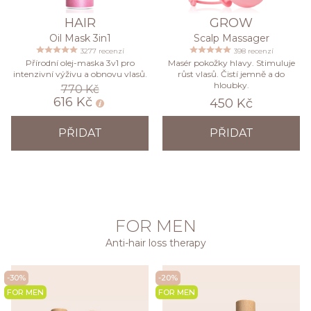
HAIR
GROW
Oil Mask 3in1
Scalp Massager
3277 recenzí
398 recenzí
Přírodní olej-maska 3v1 pro
Masér pokožky hlavy. Stimuluje
intenzivní výživu a obnovu vlasů.
růst vlasů. Čistí jemně a do
hloubky.
770 Kč
616 Kč
450 Kč
PŘIDAT
PŘIDAT
FOR MEN
Anti-hair loss therapy
-30%
-20%
FOR MEN
FOR MEN