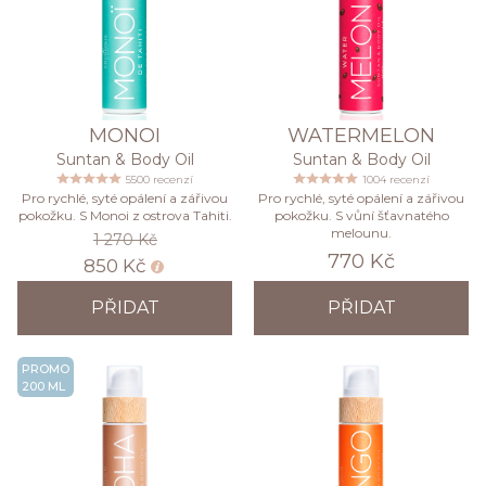
MONOI
WATERMELON
Suntan & Body Oil
Suntan & Body Oil
5500 recenzí
1004 recenzí
Pro rychlé, syté opálení a zářivou
Pro rychlé, syté opálení a zářivou
pokožku. S Monoi z ostrova Tahiti.
pokožku. S vůní šťavnatého
melounu.
1 270 Kč
770 Kč
850 Kč
PŘIDAT
PŘIDAT
PROMO
200 ML