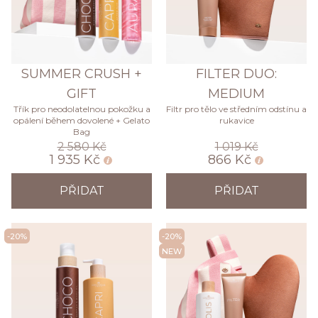
SUMMER CRUSH +
FILTER DUO:
GIFT
MEDIUM
Třík pro neodolatelnou pokožku a
Filtr pro tělo ve středním odstínu a
opálení během dovolené + Gelato
rukavice
Bag
2 580 Kč
1 019 Kč
1 935 Kč
866 Kč
PŘIDAT
PŘIDAT
-20%
-20%
NEW