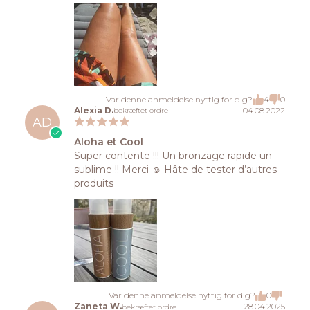
Var denne anmeldelse nyttig for dig?
4
0
Alexia D.
04.08.2022
bekræftet ordre
AD
Aloha et Cool
Super contente !!! Un bronzage rapide un
sublime !! Merci ☺️ Hâte de tester d’autres
produits
Var denne anmeldelse nyttig for dig?
0
1
Zaneta W.
28.04.2025
bekræftet ordre