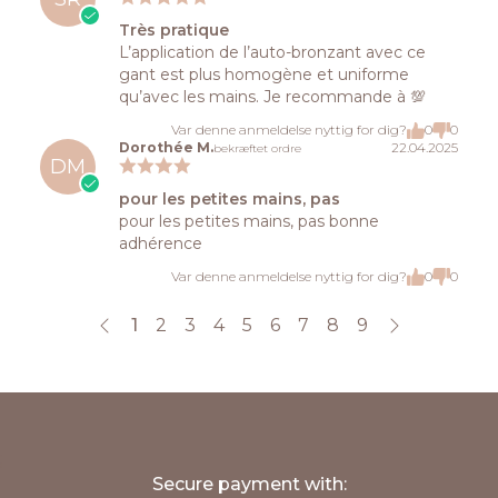
Très pratique
L’application de l’auto-bronzant avec ce
gant est plus homogène et uniforme
qu’avec les mains. Je recommande à 💯
Var denne anmeldelse nyttig for dig?
0
0
Dorothée M.
22.04.2025
bekræftet ordre
DM
pour les petites mains, pas
pour les petites mains, pas bonne
adhérence
Var denne anmeldelse nyttig for dig?
0
0
1
2
3
4
5
6
7
8
9
;
Secure payment with: