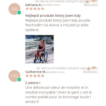
Var denne anmeldelse nyttig for dig?
29
3
Adriana A.
18.04.2023
bekræftet ordre
AA
Nejlepší produkt který jsem kdy
Nejlepší produkt který jsem kdy použila.
Nechodím na slunce a má pleť je stále
opálená.
Var denne anmeldelse nyttig for dig?
0
0
Catherine M.
06.09.2022
bekræftet ordre
CM
J adore !
Une délicieuse odeur de noisette et in
résultat incroyable ! Avec le gant c est le
combo parfait pour un bronzage toute l
année !!!