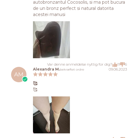
autobronzantul Cocosolis, si ma pot bucura
de un bronz perfect si natural datorita
acestei manusi
Var denne anmeldelse nyttig for dig?
11
6
Alexandra M.
09.06.2023
bekræftet ordre
AM
🥰
🥰