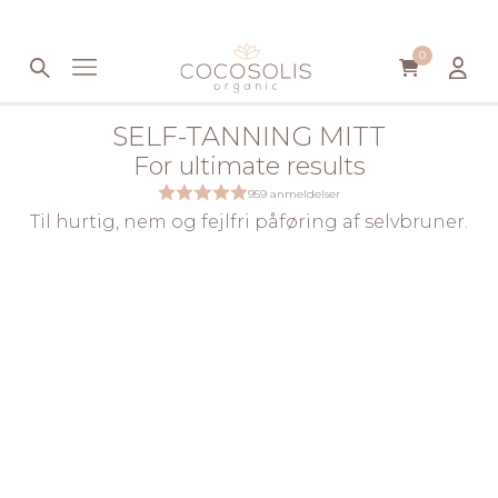
Spring til indhold
0
SELF-TANNING MITT
For ultimate results
959 anmeldelser
Til hurtig, nem og fejlfri påføring af selvbruner.