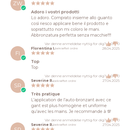
ZW
Adoro i vostri prodotti
Lo adoro. Comprato insieme allo guanto
così riesco applicare bene il prodotto e
soprattutto non mi coloro le mani.
Abbronzatura perfetta senza macchie!!!!
Var denne anmeldelse nyttig for dig?
0
0
Florentina I.
28.04.2025
bekræftet ordre
FI
Top
Top
Var denne anmeldelse nyttig for dig?
0
0
Severine R.
27.04.2025
bekræftet ordre
SR
Très pratique
L’application de l’auto-bronzant avec ce
gant est plus homogène et uniforme
qu’avec les mains. Je recommande à 💯
Var denne anmeldelse nyttig for dig?
0
0
Severine R.
27.04.2025
bekræftet ordre
SR