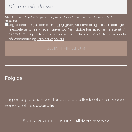
Marker venligst afkrydsningsfeltet nedenfor for at få lov til at
deltage.
Jeg accepterer, at den e-mail, jeg giver, vil blive brugt til at modtage
meddelelser om nyheder, gaver og fremtidige kampagner relateret til
COCOSOLIS-produkter i overensstemmelse med
Vilkår for anvendelse
på webstedet og
Privatlivspolitik
.
Følg os
Tag os og få chancen for at se dit billede eller din video i
vores profil!
#cocosolis
© 2016 - 2026 COCOSOLIS | All rights reserved