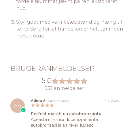
fordele skummet jævnt på ren, eksfolieret
hud.
Skyl godt med varmt sæbevand og hæng til
tørre. Sørg for, at handsken er helt tør inden
næste brug.
BRUGERANMELDELSER
5,0
959 anmeldelser
Adina A.
21.11.2023
bekræftet ordre
AA
Perfect match cu autobronzantul
Aceasta manusa duce experienta
autobronzarii la alt nivel! Iubesc