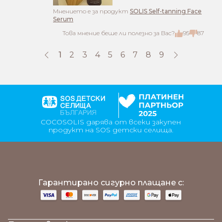
Mнението е за продукт
SOLIS Self-tanning Face
Serum
Това мнение беше ли полезно за Вас?
95
87
1
2
3
4
5
6
7
8
9
COCOSOLIS дарява от всеки закупен
продукт на SOS детски селища.
;
Гарантирано сигурно плащане с: