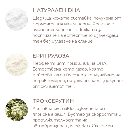
НАТУРАЛЕН DHA
Щадяща кожата съставка, получена от
ферментация на глицерин. Реагира с
аминокиселините на кожата за
постигане на естествено изглеждащ
тен без излагане на слънце.
ЕРИТРУЛОЗА
Перфектният помощник на DHA.
Естествена кето-захар, която
действа като бустер за получаване на
по-равномерен, по-дълготраен, „целунат
от слънцето“ тен.
ТРОКСЕРУТИН
Активна съставка, извлечена от
японска акация. Бустер за скоростта и
продължителността на
автобронзиращия ефект. Със силен