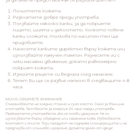
Почистете кожата.
Разклатете добре преди употреба.
Ползвайте няколко капки, за да покриете
лицето, шията и деколтето. Колкото повече
капки сложите, толкова по-наситен тен ще
придобиете.
Нанесете капките директно върху кожата или
използвайте памучен тампон. Разнесете ги с
леки масажни движения, докато равномерно
покрият кожата.
Измийте ръцете си веднага след нанасяне.
Тенът Ви ще се развие напълно в следващите 4-8
часа.
МОЛЯ, ОБЪРНЕТЕ ВНИМАНИЕ
Съхранявайте на хладно, тъмно и сухо място. Само за външна
употреба. Тествайте за алергия 24 часа преди употреба.
Прекратете употребата, ако се появи дразнене. Не го
използвайте върху увредена или наранена кожа. Избягвайте
контакт с очите. Този продукт не съдържа слънцезащита и не
предпазва от слънчево изгаряне. Дръжте далеч от деца!