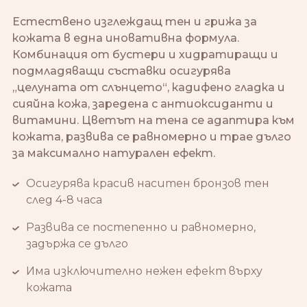
Естествено изглеждащ тен и грижа за
кожата в една иновативна формула.
Комбинация от бустери и хидратиращи и
подмладяващи съставки осигурява
„целуната от слънцето“, кадифено гладка и
сияйна кожа, заредена с антиоксиданти и
витамини. Цветът на тена се адаптира към
кожата, развива се равномерно и трае дълго
за максимално натурален ефект.
Осигурява красив наситен бронзов тен
след 4-8 часа
Развива се постепенно и равномерно,
задържа се дълго
Има изключително нежен ефект върху
кожата