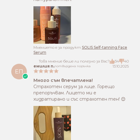
Mнението е за продукт
SOLIS Self-tanning Face
Serum
Това мнение беше ли полезно за Вас?
34
40
емилия п.
13.10.2025
потвърдена поръчка
ЕП
Много съм впечатлена!
Страхотен серум за лице. Горещо
препоръчвам. Лицето ми е
хидратирано и със страхотен тен! 😊