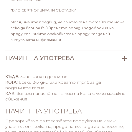
*БИО СЕРТИФИЦИРАНИ СЪСТАВКИ
Моля, имайте предвид, че списъкът на съставките може
леко да варира във времето поради подобрения на
продукта. Вижте опаковката на продукта за най-
актуалната информация.
НАЧИН НА УПОТРЕБА
КЪДЕ:
лице, шия и деколте
КОГА:
всеки 2-3 дни или когато трябва да
подсилите тена
КАК:
винаги нанасяйте на чиста кожа с леки масажни
движения
НАЧИН НА УПОТРЕБА
Препоръчваме да тествате продукта на малък
участък от кожата, преди напълно да го нанесете,
за да имате представа как се развива цветът.