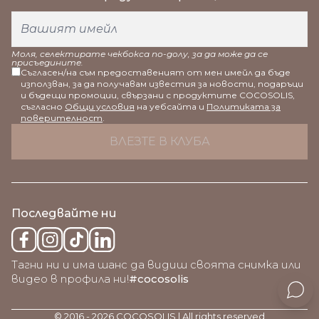
Моля, селектирате чекбокса по-долу, за да може да се
присъедините.
Съгласен/на съм предоставеният от мен имейл да бъде
използван, за да получавам известия за новости, подаръци
и бъдещи промоции, свързани с продуктите COCOSOLIS,
съгласно
Общи условия
на уебсайта и
Политиката за
поверителност
.
Последвайте ни
Тагни ни и има шанс да видиш своята снимка или
видео в профила ни!
#cocosolis
© 2016 - 2026 COCOSOLIS | All rights reserved