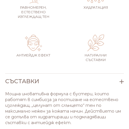
РАВНОМЕРЕН,
ХИДРАТАЦИЯ
ЕСТЕСТВЕНО
ИЗГЛЕЖДАЩ ТЕН
АНТИЕЙДЖ ЕФЕКТ
НАТУРАЛНИ
СЪСТАВКИ
СЪСТАВКИ
Мощна иновативна формула с бустери, които
работят в симбиоза за постигане на естествено
изглеждащ, „целунат от слънцето“ тен по
максимално нежен за кожата начин. Действието им
се допълва от хидратиращи и подмладяващи
съставки с антиейдж ефект.