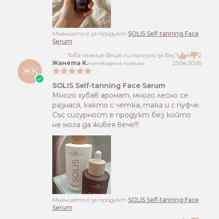
Mнението е за продукт
SOLIS Self-tanning Face
Serum
Това мнение беше ли полезно за Вас?
4
2
Жанета К.
23.04.2026
потвърдена поръчка
ЖК
SOLIS Self-tanning Face Serum
Много хубав аромат, много лесно се
разнася, както с четка, така и с пуфче.
Със сигурност е продукт без който
не мога да живея вече!!!
Mнението е за продукт
SOLIS Self-tanning Face
Serum