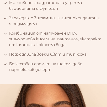
Мигновено я хидратира и укрепва
бариерната ѝ функция
Зарежда я с витамини и антиоксиданти и
я подмладява
Комбинация от натурален DHA,
хиалуронова киселина, пантенол, екстракт
от къпина и кокосова вода
Подходящ за всеки цвят и тип кожа
Божествен аромат на шоколадово-
портокалов десерт