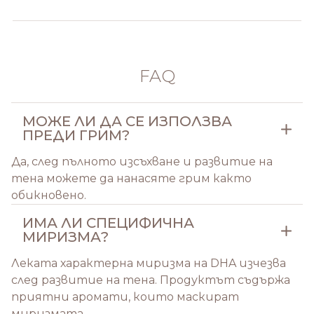
FAQ
МОЖЕ ЛИ ДА СЕ ИЗПОЛЗВА
ПРЕДИ ГРИМ?
Да, след пълното изсъхване и развитие на
тена можете да нанасяте грим както
обикновено.
ИМА ЛИ СПЕЦИФИЧНА
МИРИЗМА?
Леката характерна миризма на DHA изчезва
след развитие на тена. Продуктът съдържа
приятни аромати, които маскират
миризмата.