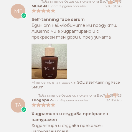
Това мнение беше ли полезно за Вас?
2
3
Милена Г.
21.01.2026
потвърдена поръчка
МГ
Self-tanning face serum
Един от най-любимите ми продукти.
Лицето ми е хидратирано и с
прекрасен тен дори и през зимата
Mнението е за продукт
SOLIS Self-tanning Face
Serum
Това мнение беше ли полезно за Вас?
31
23
Теодора Л.
02.11.2025
потвърдена поръчка
ТЛ
Хидратира и създава прекрасен
натурален
Хидратира и създава прекрасен
натурален тен!