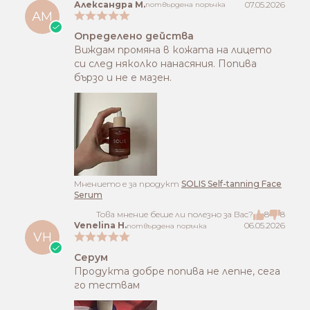
Александра М.
07.05.2026
потвърдена поръчка
АМ
Определено действа
Виждам промяна в кожата на лицето
си след няколко нанасяния. Попива
бързо и не е мазен.
Mнението е за продукт
SOLIS Self-tanning Face
Serum
Това мнение беше ли полезно за Вас?
8
8
Venelina H.
06.05.2026
потвърдена поръчка
VH
Серум
Продукта добре попива не лепне, сега
го тествам