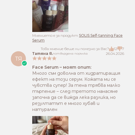
Mнението е за продукт
SOLIS Self-tanning Face
Serum
Това мнение беше ли полезно за Вас?
12
7
Татяна Я.
26.04.2026
потвърдена поръчка
ТЯ
Face Serum – моят опит:
Много съм доволна от хидратиращия
ефект на този серум. Кожата ми се
чувства супер! За тена трябва малко
търпение – след третото нанасяне
започна да се вижда лека разлика, но
резултатът е много хубав и
натурален