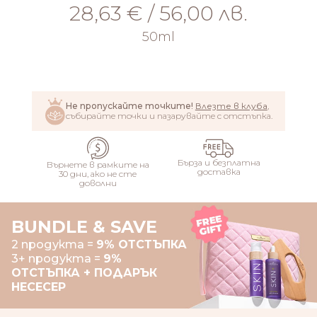
28,63 € / 56,00 лв.
50ml
ДОБАВИ
Не пропускайте точките!
Влезте в клуба
,
събирайте точки и пазарувайте с отстъпка.
Бърза и безплатна
Върнете в рамките на
доставка
30 дни, ако не сте
доволни
BUNDLE & SAVE
2 продукта =
9% ОТСТЪПКА
3+ продукта =
9%
ОТСТЪПКА + ПОДАРЪК
НЕСЕСЕР