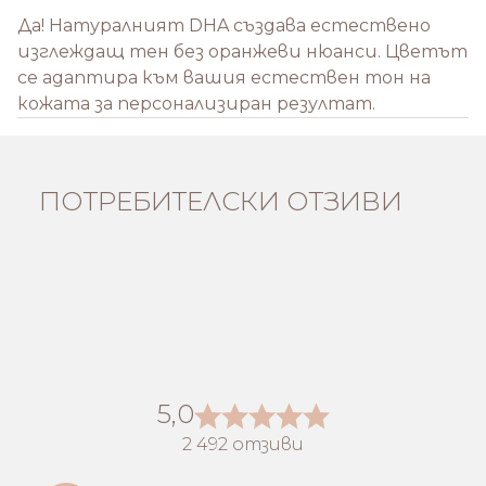
Да! Натуралният DHA създава естествено
изглеждащ тен без оранжеви нюанси. Цветът
се адаптира към вашия естествен тон на
кожата за персонализиран резултат.
ПОТРЕБИТЕЛСКИ ОТЗИВИ
5,0
2 492 отзиви