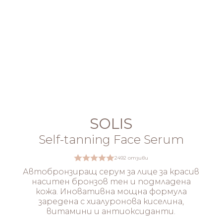
SOLIS
Self-tanning Face Serum
2492 отзиви
Автобронзиращ серум за лице за красив
наситен бронзов тен и подмладена
кожа. Иновативна мощна формула
заредена с хиалуронова киселина,
витамини и антиоксиданти.