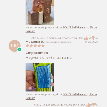
Mнението е за продукт
SOLIS Self-tanning Face
Serum
Това мнение беше ли полезно за Вас?
34
32
Миглена И.
14.05.2026
потвърдена поръчка
МИ
Страхотен
Надмина очакванията ми
Mнението е за продукт
SOLIS Self-tanning Face
Serum
Това мнение беше ли полезно за Вас?
8
16