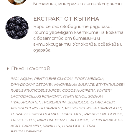
витамини, минерали и антиоксиданти.
ЕКСТРАКТ ОТ КЪПИНА
Бори се със свободните радикали,
които увреждат клетките на кожата,
с богатство от витамини и
антиоксиданти. Успокоява, освежава и
озарява.
Пълен състав
INCI: AQUA*, PENTYLENE GLYCOL*, PROPANEDIOL*,
DIHYDROXYACETONE*, MAGNESIUM SULFATE, ERYTHRULOSE*,
RUBUS FRUTICOSUS JUICE*, COCOS NUCIFERA WATER*,
LACTOBACILLUS FERMENT*, PANTHENOL, SODIUM
HYALURONATE*, TROXERUTIN, BISABOLOL, CITRIC ACID*,
POLYGLYCERYL-4 CAPRATE*, POLYGLYCERYL-6 CAPRYLATE*,
TETRASODIUM GLUTAMATE DIACETATE, PROPYLENE GLYCOL,
TRIDECETH-9, PARFUM, BENZYL ALCOHOL, DEHYDROACETIC
ACID, CARAMEL*, VANILLIN, LINALOOL, CITRAL,
BENZALDEHYDE