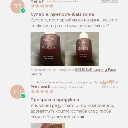
Пепа П.
05.07.2026
потвърдена поръчка
ПП
Супер е, препоръчвам го на
Супер е, препоръчвам го на дами, които
не желаят да се излагат на слънце?
Mнението е за продукт
SOLIS Self-tanning Face
Serum
Това мнение беше ли полезно за Вас?
16
29
Preslava R.
18.05.2026
потвърдена поръчка
PR
Прекрасни продукти
Уникален резултат и то мигновенно,
ароматът който остава след това
също е възхитителен ❤️