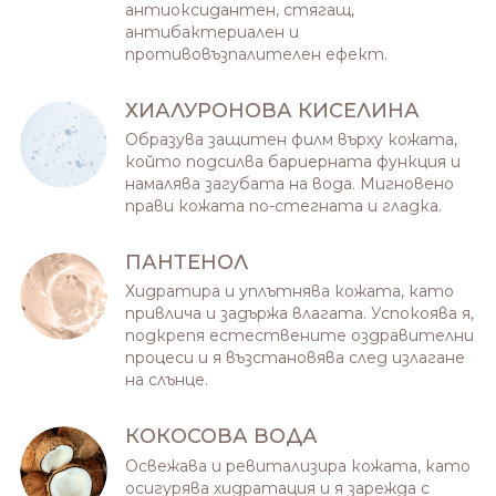
антиоксидантен, стягащ,
антибактериален и
противовъзпалителен ефект.
ХИАЛУРОНОВА КИСЕЛИНА
Образува защитeн филм върху кожата,
който подсилва бариерната функция и
намалява загубата на вода. Мигновено
прави кожата по-стегната и гладка.
ПАНТЕНОЛ
Хидратира и уплътнява кожата, като
привлича и задържа влагата. Успокоява я,
подкрепя естествените оздравителни
процеси и я възстановява след излагане
на слънце.
КОКОСОВА ВОДА
Освежава и ревитализира кожата, като
осигурява хидратация и я зарежда с