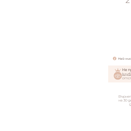
2
Най-ниск
Не 
клуб
отс
Върне
на 30 д