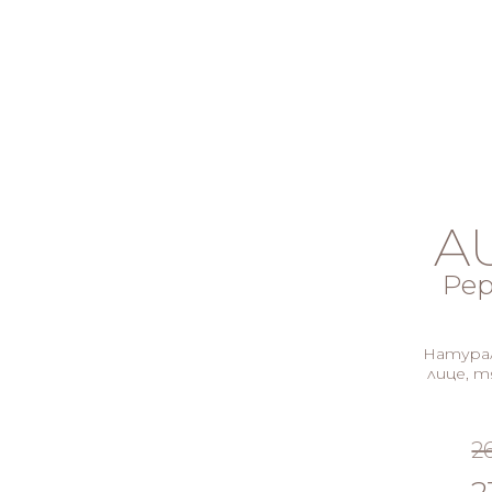
A
Pep
Натурал
лице, т
26