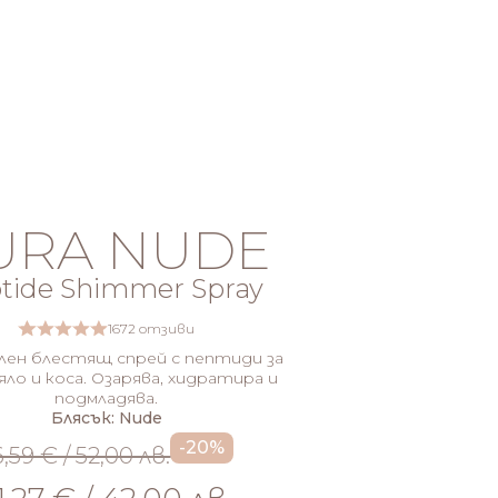
URA NUDE
tide Shimmer Spray
1672 отзиви
ен блестящ спрей с пептиди за
яло и коса. Озарява, хидратира и
подмладява.
Блясък: Nude
-20%
,59 € / 52,00 лв.