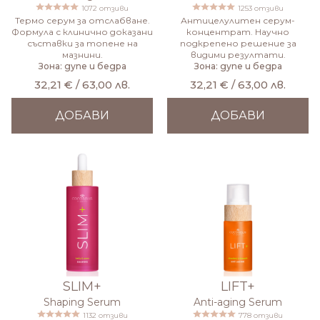
1072 отзиви
1253 отзиви
Термо серум за отслабване.
Антицелулитен серум-
Формула с клинично доказани
концентрат. Научно
съставки за топене на
подкрепено решение за
мазнини.
видими резултати.
Зона: дупе и бедра
Зона: дупе и бедра
32,21 € / 63,00 лв.
32,21 € / 63,00 лв.
ДОБАВИ
ДОБАВИ
SLIM+
LIFT+
Shaping Serum
Anti-aging Serum
1132 отзиви
778 отзиви