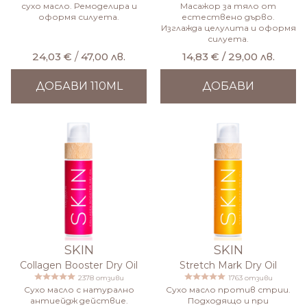
сухо масло. Ремоделира и
Масажор за тяло от
оформя силуета.
естествено дърво.
Изглажда целулита и оформя
силуета.
24,03 €
/
47,00 лв.
14,83 € / 29,00 лв.
ДОБАВИ 110ML
ДОБАВИ
SKIN
SKIN
Collagen Booster Dry Oil
Stretch Mark Dry Oil
2378 отзиви
1763 отзиви
Сухо масло с натурално
Сухо масло против стрии.
антиейдж действие.
Подходящо и при