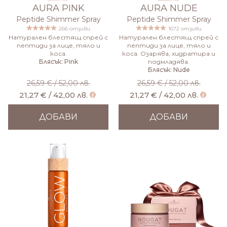
AURA PINK
AURA NUDE
Peptide Shimmer Spray
Peptide Shimmer Spray
266 отзиви
1672 отзиви
Натурален блестящ спрей с
Натурален блестящ спрей с
пептиди за лице, тяло и
пептиди за лице, тяло и
коса.
коса. Озарява, хидратира и
Блясък: Pink
подмладява.
Блясък: Nude
26,59 € / 52,00 лв.
26,59 € / 52,00 лв.
21,27 € / 42,00 лв.
21,27 € / 42,00 лв.
ДОБАВИ
ДОБАВИ