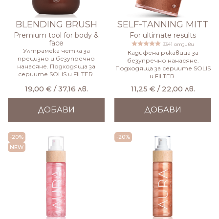
BLENDING BRUSH
SELF-TANNING MITT
Premium tool for body &
For ultimate results
face
3341 отзиви
Ултрамека четка за
Кадифена ръкавица за
прецизно и безупречно
безупречно нанасяне.
нанасяне. Подходяща за
Подходяща за сериите SOLIS
сериите SOLIS и FILTER.
и FILTER.
19,00 € / 37,16 лв.
11,25 € / 22,00 лв.
ДОБАВИ
ДОБАВИ
-20%
-20%
NEW