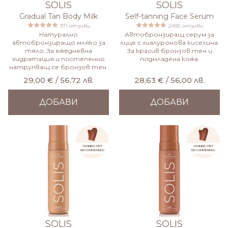
SOLIS
SOLIS
Gradual Tan Body Milk
Self-tanning Face Serum
371 отзиви
2492 отзиви
Натурално
Автобронзиращ серум за
автобронзиращо мляко за
лице с хиалуронова киселина.
тяло. За ежедневна
За красив бронзов тен и
хидратация и постепенно
подмладена кожа.
натрупващ се бронзов тен.
29,00 € / 56,72 лв.
28,63 € / 56,00 лв.
ДОБАВИ
ДОБАВИ
TANNING MITT
TANNING MITT
RECOMMENDED
RECOMMENDED
SOLIS
SOLIS