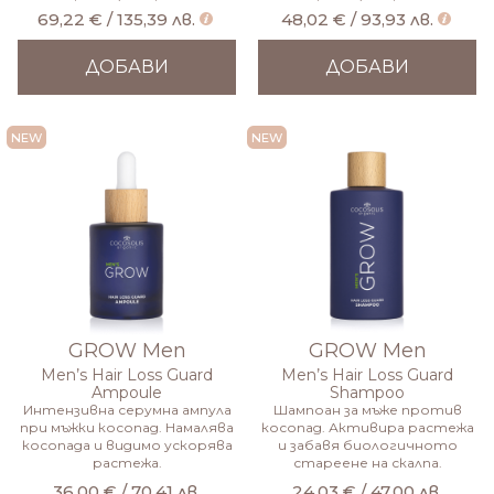
69,22 € / 135,39 лв.
48,02 € / 93,93 лв.
ДОБАВИ
ДОБАВИ
FOR MEN
FOR MEN
GROW Men
GROW Men
Men’s Hair Loss Guard
Men’s Hair Loss Guard
Ampoule
Shampoo
Интензивна серумна ампула
Шампоан за мъже против
при мъжки косопад. Намалява
косопад. Активира растежа
косопада и видимо ускорява
и забавя биологичното
растежа.
стареене на скалпа.
36,00 € / 70,41 лв.
24,03 € / 47,00 лв.