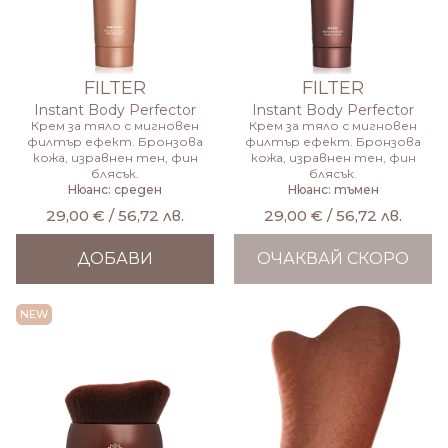
FILTER
FILTER
Instant Body Perfector
Instant Body Perfector
Крем за тяло с мигновен
Крем за тяло с мигновен
филтър ефект. Бронзова
филтър ефект. Бронзова
кожа, изравнен тен, фин
кожа, изравнен тен, фин
блясък.
блясък.
Нюанс: среден
Нюанс: тъмен
29,00 € / 56,72 лв.
29,00 € / 56,72 лв.
ДОБАВИ
ОЧАКВАЙ СКОРО
NEW