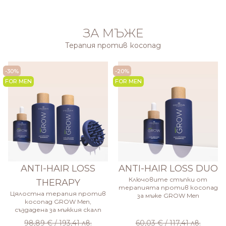
ЗА МЪЖЕ
Терапия против косопад
-30%
-20%
FOR MEN
FOR MEN
ANTI-HAIR LOSS
ANTI-HAIR LOSS DUO
Ключовите стъпки от
THERAPY
терапията против косопад
Цялостна терапия против
за мъже GROW Men
косопад GROW Men,
създадена за мъжкия скалп
98,89 € / 193,41 лв.
60,03 € / 117,41 лв.