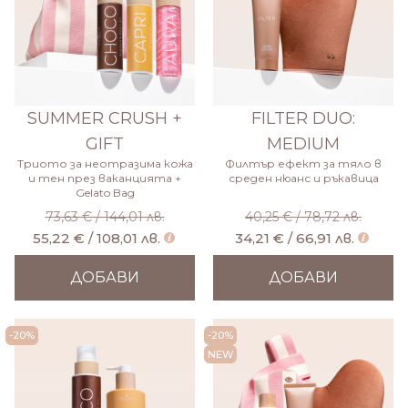
SUMMER CRUSH +
FILTER DUO:
GIFT
MEDIUM
Триото за неотразима кожа
Филтър ефект за тяло в
и тен през ваканцията +
среден нюанс и ръкавица
Gelato Bag
73,63 € / 144,01 лв.
40,25 € / 78,72 лв.
55,22 € / 108,01 лв.
34,21 € / 66,91 лв.
ДОБАВИ
ДОБАВИ
-20%
-20%
NEW