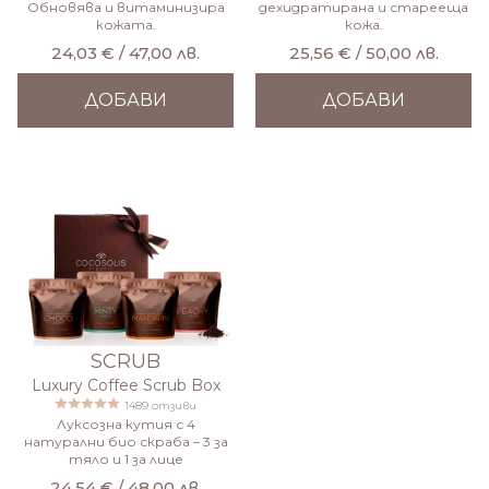
Обновява и витаминизира
дехидратирана и старееща
кожата.
кожа.
24,03 € / 47,00 лв.
25,56 € / 50,00 лв.
ДОБАВИ
ДОБАВИ
SCRUB
Luxury Coffee Scrub Box
1489 отзиви
Луксозна кутия с 4
натурални био скраба – 3 за
тяло и 1 за лице
24,54 € / 48,00 лв.