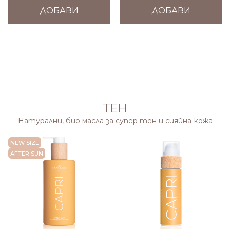
ДОБАВИ
ДОБАВИ
ТЕН
Натурални, био масла за супер тен и сияйна кожа
NEW SIZE
250 ML
AFTER SUN