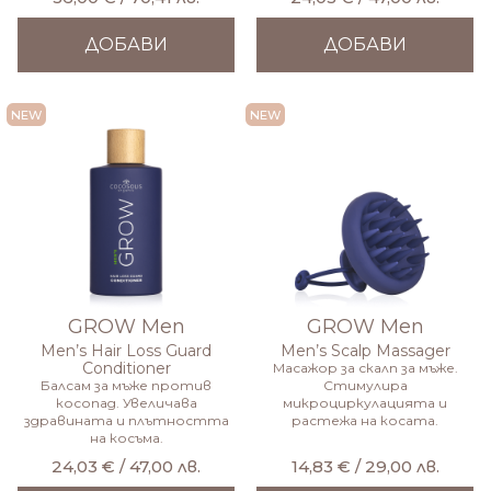
ДОБАВИ
ДОБАВИ
FOR MEN
FOR MEN
GROW Men
GROW Men
Men’s Hair Loss Guard
Men’s Scalp Massager
Conditioner
Масажор за скалп за мъже.
Балсам за мъже против
Стимулира
косопад. Увеличава
микроциркулацията и
здравината и плътността
растежа на косата.
на косъма.
24,03 € / 47,00 лв.
14,83 € / 29,00 лв.