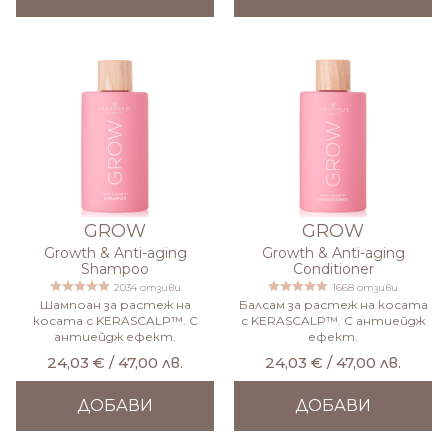
GROW
GROW
Growth & Anti-aging
Growth & Anti-aging
Shampoo
Conditioner
2034 отзиви
1668 отзиви
Шампоан за растеж на
Балсам за растеж на косата
косата с KERASCALP™. С
с KERASCALP™. С антиейдж
антиейдж ефект.
ефект.
24,03 € / 47,00 лв.
24,03 € / 47,00 лв.
ДОБАВИ
ДОБАВИ