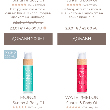
Suntan & Body Oil
Suntan & Body Oil
10979 отзиви
758 отзиви
За бърз, наситен тен и
За бърз, наситен тен и
сияйна кожа. С неповторим
сияйна кожа. С аромат на
аромат на шоколад.
сочна праскова.
32,21 €
/
63,00 лв.
23,01 €
/
45,00 лв.
23,01 € / 45,00 лв.
ДОБАВИ 200ML
ДОБАВИ
PROMO
200 ML
MONOI
WATERMELON
Suntan & Body Oil
Suntan & Body Oil
5500 отзиви
1004 отзиви