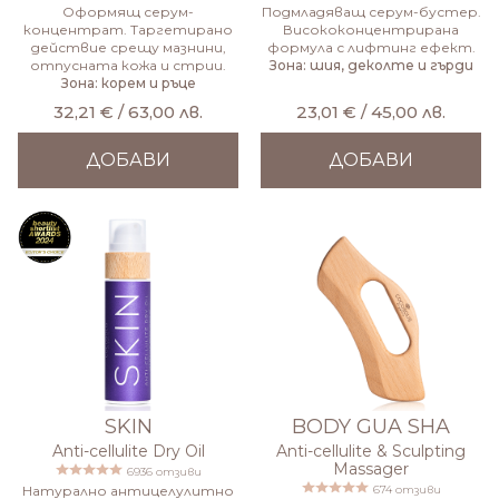
Оформящ серум-
Подмладяващ серум-бустер.
концентрат. Таргетирано
Висококонцентрирана
действие срещу мазнини,
формула с лифтинг ефект.
отпусната кожа и стрии.
Зона: шия, деколте и гърди
Зона: корем и ръце
32,21 € / 63,00 лв.
23,01 € / 45,00 лв.
ДОБАВИ
ДОБАВИ
SKIN
BODY GUA SHA
Anti-cellulite Dry Oil
Anti-cellulite & Sculpting
Massager
6936 отзиви
Натурално антицелулитно
674 отзиви