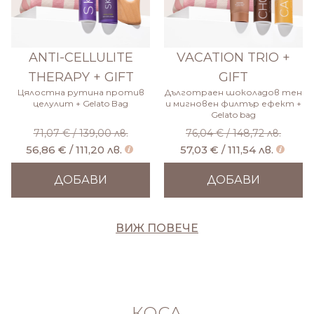
ANTI-CELLULITE
VACATION TRIO +
THERAPY + GIFT
GIFT
Цялостна рутина против
Дълготраен шоколадов тен
целулит + Gelato Bag
и мигновен филтър ефект +
Gelato bag
71,07 € / 139,00 лв.
76,04 € / 148,72 лв.
56,86 € / 111,20 лв.
57,03 € / 111,54 лв.
ДОБАВИ
ДОБАВИ
ВИЖ ПОВЕЧЕ
КОСА