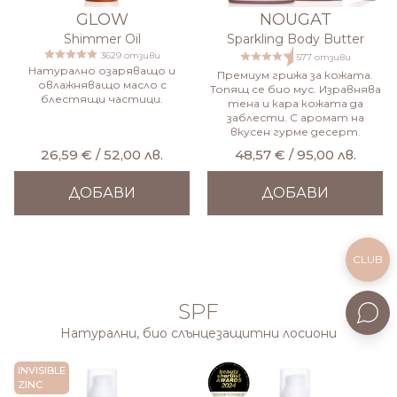
GLOW
NOUGAT
Shimmer Oil
Sparkling Body Butter
3629 отзиви
577 отзиви
Натурално озаряващо и
Премиум грижа за кожата.
овлажняващо масло с
Топящ се био мус. Изравнява
блестящи частици.
тена и кара кожата да
заблести. С аромат на
вкусен гурме десерт.
26,59 € / 52,00 лв.
48,57 € / 95,00 лв.
ДОБАВИ
ДОБАВИ
CLUB
SPF
Натурални, био слънцезащитни лосиони
INVISIBLE
ZINC