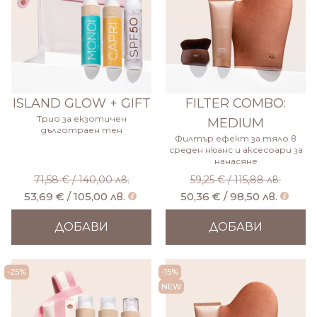
ISLAND GLOW + GIFT
FILTER COMBO:
Трио за екзотичен
MEDIUM
дълготраен тен
Филтър ефект за тяло в
среден нюанс и аксесоари за
нанасяне
71,58 € / 140,00 лв.
59,25 € / 115,88 лв.
53,69 € / 105,00 лв.
50,36 € / 98,50 лв.
ДОБАВИ
ДОБАВИ
-25%
-15%
NEW