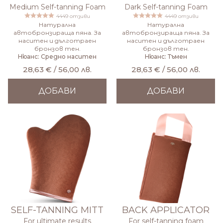
Medium Self-tanning Foam
Dark Self-tanning Foam
4449 отзиви
4449 отзиви
Натурална
Натурална
автобронзираща пяна. За
автобронзираща пяна. За
наситен и дълготраен
наситен и дълготраен
бронзов тен.
бронзов тен.
Нюанс: Средно наситен
Нюанс: Тъмен
28,63 € / 56,00 лв.
28,63 € / 56,00 лв.
ДОБАВИ
ДОБАВИ
SELF-TANNING MITT
BACK APPLICATOR
For ultimate results
For self-tanning foam