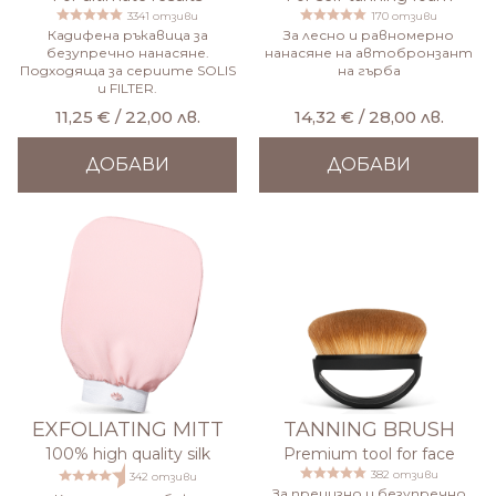
3341 отзиви
170 отзиви
Кадифена ръкавица за
За лесно и равномерно
безупречно нанасяне.
нанасяне на автобронзант
Подходяща за сериите SOLIS
на гърба
и FILTER.
11,25 € / 22,00 лв.
14,32 € / 28,00 лв.
ДОБАВИ
ДОБАВИ
EXFOLIATING MITT
TANNING BRUSH
100% high quality silk
Premium tool for face
382 отзиви
342 отзиви
За прецизно и безупречно