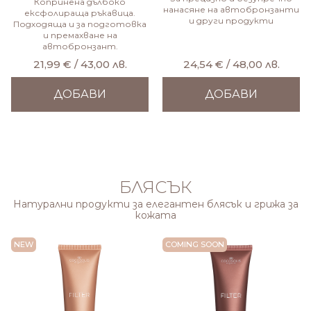
Копринена дълбоко
нанасяне на автобронзанти
ексфолираща ръкавица.
и други продукти
Подходяща и за подготовка
и премахване на
автобронзант.
21,99 € / 43,00 лв.
24,54 € / 48,00 лв.
ДОБАВИ
ДОБАВИ
БЛЯСЪК
Натурални продукти за елегантен блясък и грижа за
кожата
NEW
COMING SOON