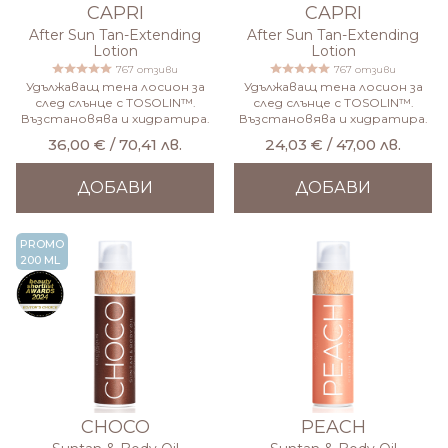
CAPRI
CAPRI
After Sun Tan-Extending
After Sun Tan-Extending
Lotion
Lotion
767 отзиви
767 отзиви
Удължаващ тена лосион за
Удължаващ тена лосион за
след слънце с TOSOLIN™.
след слънце с TOSOLIN™.
Възстановява и хидратира.
Възстановява и хидратира.
36,00 € / 70,41 лв.
24,03 € / 47,00 лв.
ДОБАВИ
ДОБАВИ
PROMO
200 ML
CHOCO
PEACH