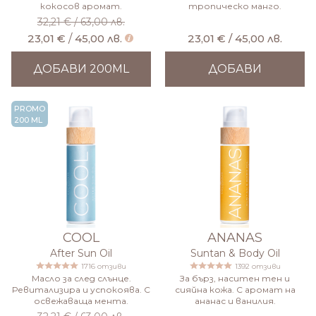
кокосов аромат.
тропическо манго.
32,21 €
/
63,00 лв.
23,01 €
/
45,00 лв.
23,01 € / 45,00 лв.
ДОБАВИ 200ML
ДОБАВИ
PROMO
200 ML
COOL
ANANAS
After Sun Oil
Suntan & Body Oil
1716 отзиви
1392 отзиви
Масло за след слънце.
За бърз, наситен тен и
Ревитализира и успокоява. С
сияйна кожа. С аромат на
освежаваща мента.
ананас и ванилия.