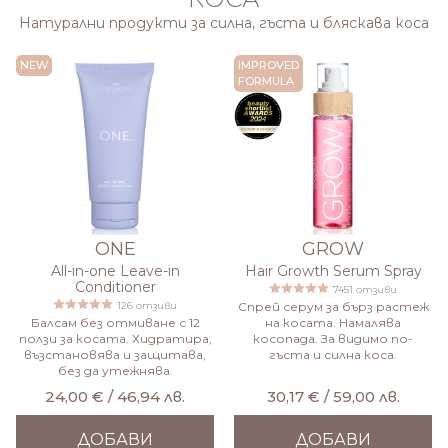
Натурални продукти за силна, гъста и бляскава коса
NEW
IMPROVED
FORMULA
ONE
GROW
All-in-one Leave-in
Hair Growth Serum Spray
Conditioner
7451 отзиви
126 отзиви
Спрей серум за бърз растеж
Балсам без отмиване с 12
на косата. Намалява
ползи за косата. Хидратира,
косопада. За видимо по-
възстановява и защитава,
гъста и силна коса.
без да утежнява.
24,00 € / 46,94 лв.
30,17 € / 59,00 лв.
ДОБАВИ
ДОБАВИ