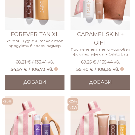
FOREVER TAN XL
CARAMEL SKIN +
Ускори и удължи тена с топ
GIFT
продукти в голям размер
Постепенен тен и мигновен
филтър ефект + Gelato Bag
68,21 € / 133,41 лв.
69,25 € / 135,44 лв.
54,57 € / 106,73 лв.
55,40 € / 108,35 лв.
ДОБАВИ
ДОБАВИ
-20%
-25%
NEW