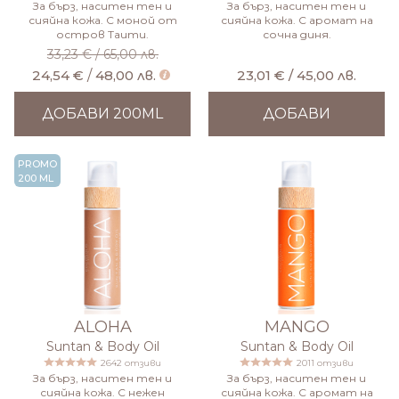
За бърз, наситен тен и
За бърз, наситен тен и
сияйна кожа. С моной от
сияйна кожа. С аромат на
остров Таити.
сочна диня.
33,23 €
/
65,00 лв.
24,54 €
/
48,00 лв.
23,01 € / 45,00 лв.
ДОБАВИ 200ML
ДОБАВИ
PROMO
200 ML
ALOHA
MANGO
Suntan & Body Oil
Suntan & Body Oil
2642 отзиви
2011 отзиви
За бърз, наситен тен и
За бърз, наситен тен и
сияйна кожа. С нежен
сияйна кожа. С аромат на