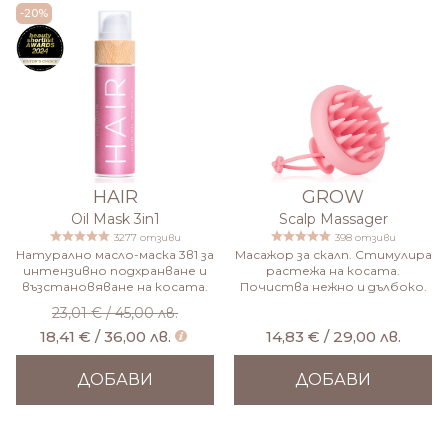
-20%
HAIR
GROW
Oil Mask 3in1
Scalp Massager
3277 отзиви
398 отзиви
Натурално масло-маска 3в1 за
Масажор за скалп. Стимулира
интензивно подхранване и
растежа на косата.
възстановяване на косата.
Почиства нежно и дълбоко.
23,01 € / 45,00 лв.
18,41 € / 36,00 лв.
14,83 € / 29,00 лв.
ДОБАВИ
ДОБАВИ