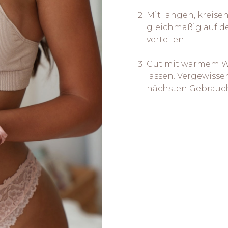
Mit langen, krei
gleichmäßig auf d
verteilen.
Gut mit warmem Wa
lassen. Vergewisse
nächsten Gebrauch