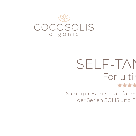
Direkt zum Inhalt wechseln
SELF-TA
For ult
Samtiger Handschuh für ma
der Serien SOLIS und F