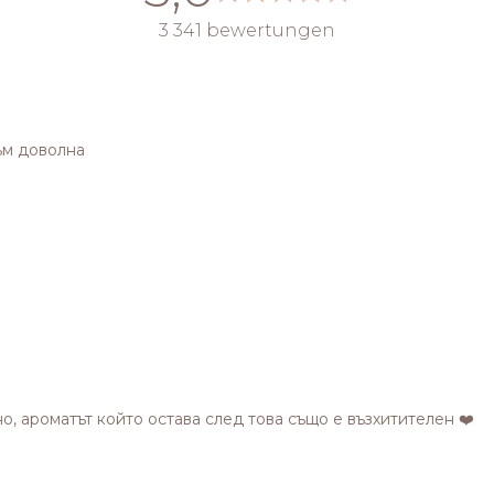
3 341 bewertungen
ъм доволна
о, ароматът който остава след това също е възхитителен ❤️