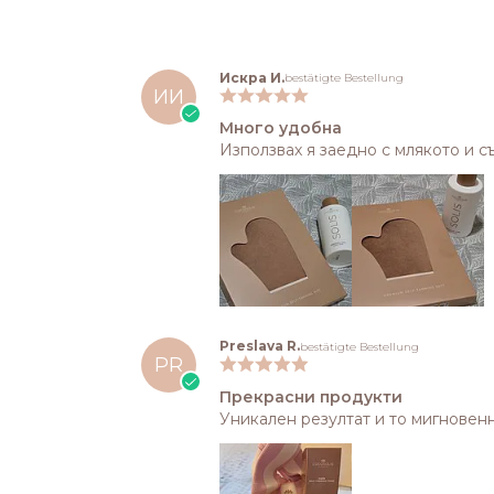
Искра И.
bestätigte Bestellung
ИИ
Много удобна
Използвах я заедно с млякото и с
Preslava R.
bestätigte Bestellung
PR
Прекрасни продукти
Уникален резултат и то мигновенн