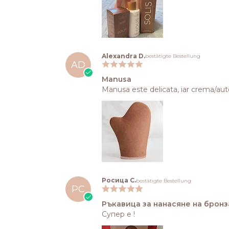
Alexandra D.
bestätigte Bestellung
AD
Manusa
Manusa este delicata, iar crema/aut
Росица С.
bestätigte Bestellung
РС
Ръкавица за нанасяне на бронз
Супер е !