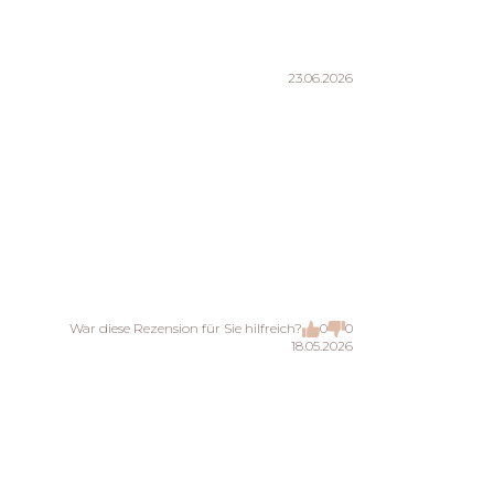
23.06.2026
War diese Rezension für Sie hilfreich?
0
0
18.05.2026