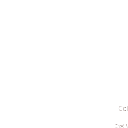
Col
Ξηρό λ