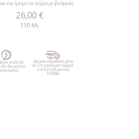
ει και τρέφει το δέρμα με βιταμίνες.
26,00 €
110 ML
ΑΓΟΡΑΣΕ
Δώρεαν παράδοση μέσα
ρέψτε εντός 30
σε 2-5 εργάσιμεσ ημέρεσ
εάν δεν μείνετε
για την ηπειρωτική
νοποιημένοι.
Ελλάδα