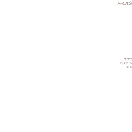
Ανανεών
Επιστ
ημερών 
ικα