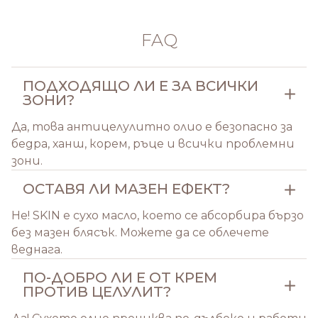
FAQ
ПОДХОДЯЩО ЛИ Е ЗА ВСИЧКИ
ЗОНИ?
Да, това антицелулитно олио е безопасно за
бедра, ханш, корем, ръце и всички проблемни
зони.
ОСТАВЯ ЛИ МАЗЕН ЕФЕКТ?
Не! SKIN е сухо масло, което се абсорбира бързо
без мазен блясък. Можете да се облечете
веднага.
ПО-ДОБРО ЛИ Е ОТ КРЕМ
ПРОТИВ ЦЕЛУЛИТ?