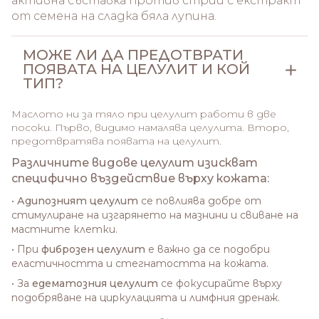
активна съставка против стрии с екстракт
от семена на сладка бяла лупина.
МОЖЕ ЛИ ДА ПРЕДОТВРАТИ
ПОЯВАТА НА ЦЕЛУЛИТ И КОЙ
ТИП?
Маслото ни за тяло при целулит работи в две
посоки. Първо, видимо намалява целулита. Второ,
предотвратява появата на целулит.
Различните видове целулит изискват
специфично въздействие върху кожата:
•
Адипозният целулит
се повлиява добре от
стимулиране на изгарянето на мазнини и свиване на
мастните клетки.
• При
фиброзен целулит
е важно да се подобри
еластичността и стегнатостта на кожата.
• За
едематозния целулит
се фокусирайте върху
подобряване на циркулацията и лимфния дренаж.