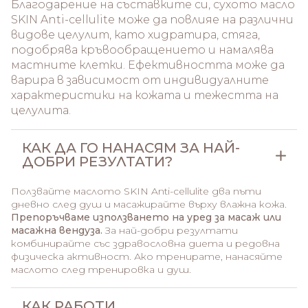
Благодарение на съставките си, сухото масло
SKIN Anti-cellulite може да повлияе на различни
видове целулит, като хидратира, стяга,
подобрява кръвообращението и намалява
мастните клетки. Ефективността може да
варира в зависимост от индивидуалните
характеристики на кожата и тежестта на
целулита.
КАК ДА ГО НАНАСЯМ ЗА НАЙ-
ДОБРИ РЕЗУЛТАТИ?
Ползвайте маслото SKIN Anti-cellulite два пъти
дневно след душ и масажирайте върху влажна кожа.
Препоръчваме използването на уред за масаж или
масажна вендуза.
За най-добри резултати
комбинирайте със здравословна диета и редовна
физическа активност. Ако тренирате, нанасяйте
маслото след тренировка и душ.
КАК РАБОТИ