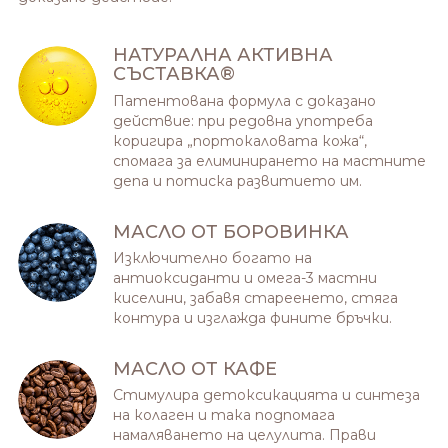
НАТУРАЛНА АКТИВНА
СЪСТАВКА®
Патентована формула с доказано
действие: при редовна употреба
коригира „портокаловата кожа“,
спомага за елиминирането на мастните
депа и потиска развитието им.
МАСЛО ОТ БОРОВИНКА
Изключително богато на
антиоксиданти и омега-3 мастни
киселини, забавя стареенето, стяга
контура и изглажда фините бръчки.
МАСЛО ОТ КАФЕ
Стимулира детоксикацията и синтеза
на колаген и така подпомага
намаляването на целулита. Прави