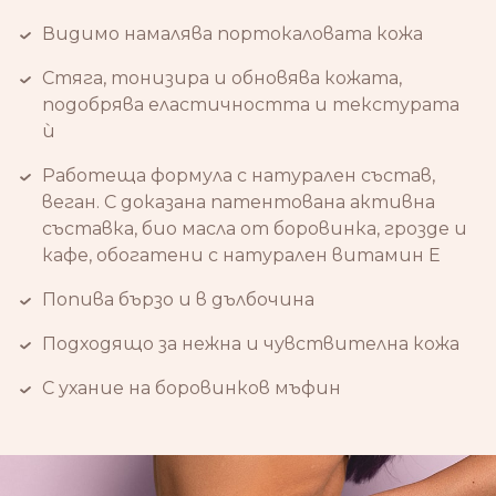
Видимо намалява портокаловата кожа
Стяга, тонизира и обновява кожата,
подобрява еластичността и текстурата
ѝ
Работеща формула с натурален състав,
веган. С доказана патентована активна
съставка, био масла от боровинка, грозде и
кафе, обогатени с натурален витамин Е
Попива бързо и в дълбочина
Подходящо за нежна и чувствителна кожа
С ухание на боровинков мъфин