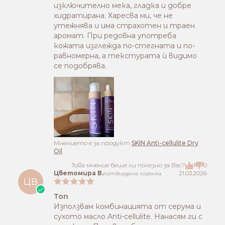
изключително мека, гладка и добре
хидратирана. Харесва ми, че не
утежнява и има страхотен и траен
аромат. При редовна употреба
кожата изглежда по-стегната и по-
равномерна, а текстурата ѝ видимо
се подобрява.
Mнението е за продукт
SKIN Anti-cellulite Dry
Oil
Това мнение беше ли полезно за Вас?
1
0
Цветомира В.
21.03.2026
потвърдена поръчка
ЦВ
Топ
Използвам комбинацията от серума и
сухото масло Anti-cellulite. Нанасям ги с