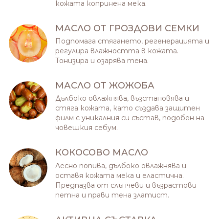
кожата копринена мека.
МАСЛО ОТ ГРОЗДОВИ СЕМКИ
Подпомага стягането, регенерацията и
регулира влажността в кожата.
Тонизира и озарява тена.
МАСЛО ОТ ЖОЖОБА
Дълбоко овлажнява, възстановява и
стяга кожата, като създава защитен
филм с уникалния си състав, подобен на
човешкия себум.
КОКОСОВО МАСЛО
Лесно попива, дълбоко овлажнява и
oставя кожата мека и еластична.
Предпазва от слънчеви и възрастови
петна и прави тена златист.