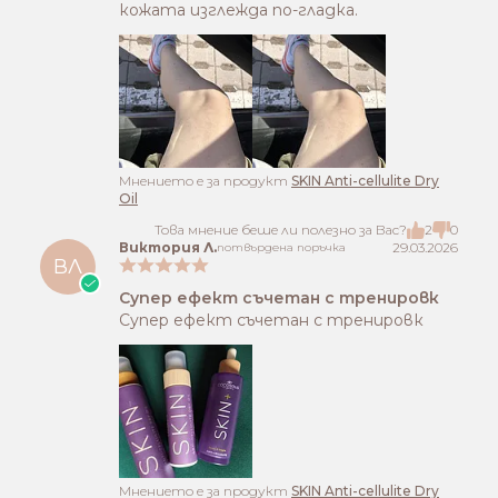
кожата изглежда по-гладка.
Mнението е за продукт
SKIN Anti-cellulite Dry
Oil
Това мнение беше ли полезно за Вас?
2
0
Виктория Л.
29.03.2026
потвърдена поръчка
ВЛ
Супер ефект съчетан с тренировк
Супер ефект съчетан с тренировк
Mнението е за продукт
SKIN Anti-cellulite Dry