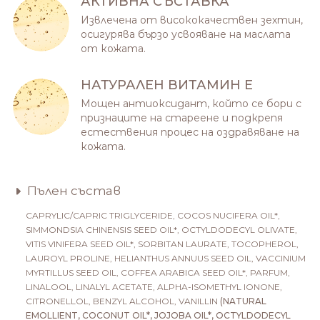
АКТИВНА СЪСТАВКА
Извлечена от висококачествен зехтин,
осигурява бързо усвояване на маслата
от кожата.
НАТУРАЛЕН ВИТАМИН Е
Мощен антиоксидант, който се бори с
признаците на стареене и подкрепя
естествения процес на оздравяване на
кожата.
Пълен състав
CAPRYLIC/CAPRIC TRIGLYCERIDE, COCOS NUCIFERA OIL*,
SIMMONDSIA CHINENSIS SEED OIL*, OCTYLDODECYL OLIVATE,
VITIS VINIFERA SEED OIL*, SORBITAN LAURATE, TOCOPHEROL,
LAUROYL PROLINE, HELIANTHUS ANNUUS SEED OIL, VACCINIUM
MYRTILLUS SEED OIL, COFFEA ARABICA SEED OIL*, PARFUM,
LINALOOL, LINALYL ACETATE, ALPHA-ISOMETHYL IONONE,
CITRONELLOL, BENZYL ALCOHOL, VANILLIN
(NATURAL
EMOLLIENT, COCONUT OIL*, JOJOBA OIL*, OCTYLDODECYL