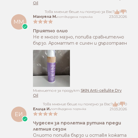
Oil
Това мнение беше ли полезно за Вас?
1
1
Мануела М.
23.03.2026
потвърдена поръчка
ММ
Приятно олио
Не е много мазно, попива сравнително
бързо. Ароматът е силен и дърготраен
Mнението е за продукт
SKIN Anti-cellulite Dry
Oil
Това мнение беше ли полезно за Вас?
0
0
Елица И.
21.03.2026
потвърдена поръчка
ЕИ
Чудесен за пролетна рутина преди
летния сезон
Олиото попива бързо и оставя кожата