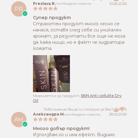
Preslava R.
10.06.2026
потвърдена поръчка
PR
Супер продукт
Страхотен продукт много лесно се
нанася, оставя след себе си уникален
аромат, за резултати все още не мога
да кажа нищо, но е факт че хидратира
кожата.
Mнението е за продукт
SKIN Anti-cellulite Dry
Oil
Това мнение беше ли полезно за Вас?
1
2
Александра М.
28.05.2026
потвърдена поръчка
АМ
Много добър продукт!
Използвам го и има ефект. Видимо