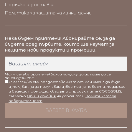
Поръчка и доставка
Политика за защита на лични данни
Нека бъдем приятели
! Абонирайте се, за да
бъдете сред първите, които ще научат за
нашите нови продукти и промоции.
Моля, селектирате чекбокса по-долу, за да може да се
присъедините.
Съгласен/на съм предоставеният от мен имейл да бъде
използван, за да получавам известия за новости, подаръци
и бъдещи промоции, свързани с продуктите COCOSOLIS,
съгласно
Общи условия
на уебсайта и
Политиката за
поверителност
.