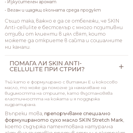
• Изкусителен аромат
• Веган и щадящ околната среда продукт
Също така, важно е да се отбележи, че SKIN
Anti-cellulite е бестселър с много позитивни
отзиви от клиенти в цял свят, които
можете да откриете в сайта и социалните
ни канали.
ПОМАГА ЛИ SKIN ANTI-
CELLULITE ПРИ СТРИИ?
Тъй като е формулирано с витамин Е и кокосово
масло, то може да помогне за намаляване на
видимостта на стриите, като възстановява
еластичността на кожата и я поддържа
хидратирана.
Въпреки това,
препоръчваме специално
формулираното сухо масло
SKIN Stretch Mark
,
което съдържа патентована натурална