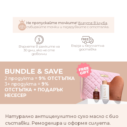
ДОБАВИ
Не пропускайте точките!
Влезте в клуба
,
събирайте точки и пазарувайте с отстъпка.
Бърза и безплатна
Върнете в рамките на
доставка
30 дни, ако не сте
доволни
BUNDLE & SAVE
2 продукта =
9% ОТСТЪПКА
3+ продукта =
9%
ОТСТЪПКА + ПОДАРЪК
НЕСЕСЕР
Натурално антицелулитно сухо масло с био
съставки. Ремоделира и оформя силуета.