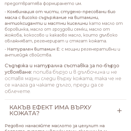
предотвратява формирането им.
•
Комбинация от чисти, студено-пресовани био
масла с високо съдържание на витамини,
антиоксиданти и мастни киселини
като масло от
боровинка, масло от гроздови семки, масло от
жожоба, кокосово и какаово масло, които дълбоко
овлажняват, регенерират и стягат кожата.
•
Натурален витамин E:
с мощни регенеративни и
антиейдж свойства.
Съдържа и натурална съставка за по-бързо
усвояване:
попива бързо и в дълбочина и не
оставя мазни следи върху кожата, така че не
се налага да чакате дълго, преди да се
облечете.
КАКЪВ ЕФЕКТ ИМА ВЪРХУ
КОЖАТА?
Редовно нанасяйте маслото за целулит на