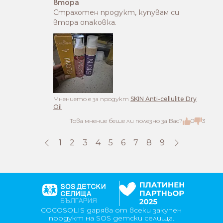
втора
Страхотен продукт, купувам си
втора опаковка.
Mнението е за продукт
SKIN Anti-cellulite Dry
Oil
Това мнение беше ли полезно за Вас?
0
3
1
2
3
4
5
6
7
8
9
COCOSOLIS дарява от всеки закупен
продукт на SOS детски селища.