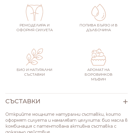
РЕМОДЕЛИРА И
ПОПИВА БЪРЗО И В
ОФОРМЯ СИЛУЕТА
ДЪЛБОЧИНА
БИО И НАТУРАЛНИ
АРОМАТ НА
СЪСТАВКИ
БОРОВИНКОВ
МЪФИН
СЪСТАВКИ
Открийте мощните натурални съставки, които
оформят силуета и намаляват целулита: био масла в
комбинация с патентована активна съставка с
доказано действие.