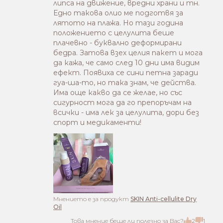
липса на движение, вредни храни и тн.
Едно такова олио ме подготвя за
лятото на плажа. Но тази година
положението с целулита беше
плачевно - буквално деформирани
бедра. Затова взех целия пакет и мога
да кажа, че само след 10 дни има видим
ефект. Появиха се сини петна заради
гуа-ша-то, но така знам, че действа.
Има още какво да се желае, но със
сигурност мога да го препоръчам на
всички - има лек за целулита, дори без
спорт и медикаменти!
Mнението е за продукт
SKIN Anti-cellulite Dry
Oil
Това мнение беше ли полезно за Вас?
2
1