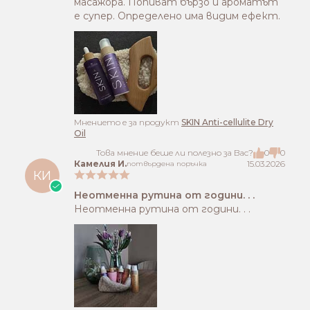
масажора. Попиват бързо и ароматът
е супер. Определено има видим ефект.
Mнението е за продукт
SKIN Anti-cellulite Dry
Oil
Това мнение беше ли полезно за Вас?
0
0
Камелия И.
15.03.2026
потвърдена поръчка
КИ
Неотменна рутина от години. . .
Неотменна рутина от години. . .