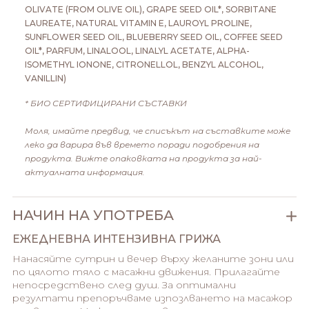
OLIVATE (FROM OLIVE OIL), GRAPE SEED OIL*, SORBITANE
LAUREATE, NATURAL VITAMIN E, LAUROYL PROLINE,
SUNFLOWER SEED OIL, BLUEBERRY SEED OIL, COFFEE SEED
OIL*, PARFUM, LINALOOL, LINALYL ACETATE, ALPHA-
ISOMETHYL IONONE, CITRONELLOL, BENZYL ALCOHOL,
VANILLIN)
* БИО СЕРТИФИЦИРАНИ СЪСТАВКИ
Моля, имайте предвид, че списъкът на съставките може
леко да варира във времето поради подобрения на
продукта. Вижте опаковката на продукта за най-
актуалната информация.
НАЧИН НА УПОТРЕБА
ЕЖЕДНЕВНА ИНТЕНЗИВНА ГРИЖА
Нанасяйте сутрин и вечер върху желаните зони или
по цялото тяло с масажни движения. Прилагайте
непосредствено след душ. За оптимални
резултати препоръчваме изпозлването на масажор