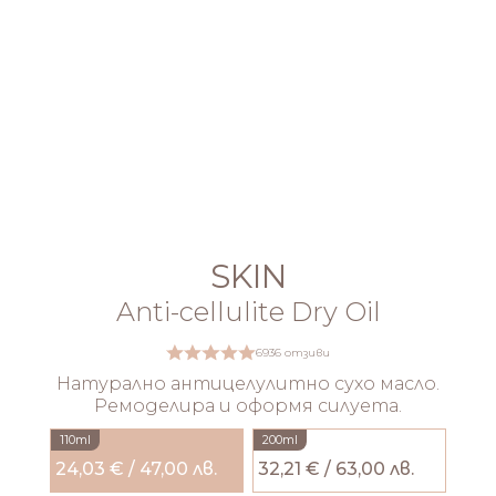
SKIN
Anti-cellulite Dry Oil
6936 отзиви
Натурално антицелулитно сухо масло.
Ремоделира и оформя силуета.
110ml
200ml
24,03 € / 47,00 лв.
32,21 € / 63,00 лв.