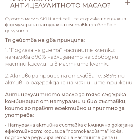
АНТИЦЕЛУЛИТНОТО МАСЛО?
Сухото масло SKIN Anti-cellulite съдържа
специално
формулирана натурална съставка
за борба с
целулита.
Тя действа на два принципа:
1. “Подлага на диета” мастните клетки:
намалява с 90% навлизането на свободни
мастни киселини в мастните клетки.
2. Активира процес на отслабване: 385% по-
активно разграждане на мазнините при жени.
Антицелулитното масло за тяло съдържа
комбинация от натурални и био съставки,
които го правят ефективно и приятно за
употреба:
•
Натурална активна съставка с клинично доказана
ефективност:
коригира “портокаловата” кожа,
подпомага редуцирането на мастните депа и