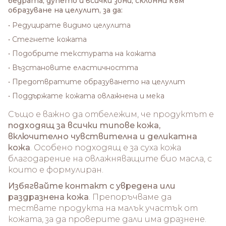
бедрата, дупето и всички зони, склонни към
образуване на целулит, за да:
• Редуцирате видимо целулита
• Стегнете кожата
• Подобрите текстурата на кожата
• Възстановите еластичността
• Предотвратите образуването на целулит
• Поддържате кожата овлажнена и мека
Също е важно да отбележим, че продуктът е
подходящ за всички типове кожа,
включително чувствителна и деликатна
кожа
. Особено подходящ е за суха кожа
благодарение на овлажняващите био масла, с
които е формулиран.
Избягвайте контакт с увредена или
раздразнена кожа
. Препоръчваме да
тествате продукта на малък участък от
кожата, за да проверите дали има дразнене.