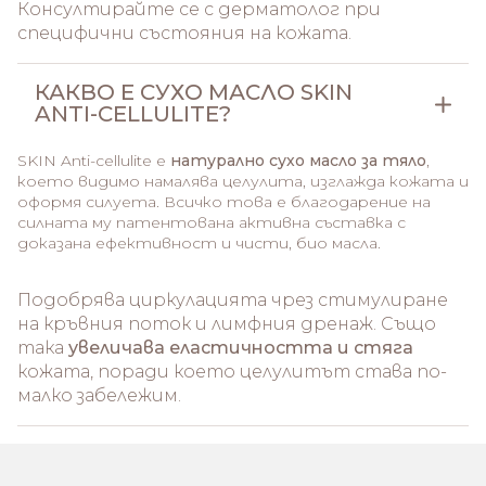
Консултирайте се с дерматолог при
специфични състояния на кожата.
КАКВО Е СУХО МАСЛО SKIN
ANTI-CELLULITE?
SKIN Anti-cellulite е
натурално сухо масло за тяло
,
което видимо намалява целулита, изглажда кожата и
оформя силуета. Всичко това е благодарение на
силната му патентована активна съставка с
доказана ефективност и чисти, био масла.
Подобрява циркулацията чрез стимулиране
на кръвния поток и лимфния дренаж. Също
така
увеличава еластичността и стяга
кожата, поради което целулитът става по-
малко забележим.