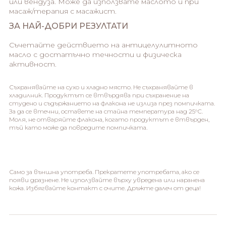
или вендуза. Може да използвате маслото и при
масаж/терапия с масажист.
ЗА НАЙ-ДОБРИ РЕЗУЛТАТИ
Съчетайте действието на антицелулитното
масло с достатъчно течности и физическа
активност.
Съхранявайте на сухо и хладно място. Не съхранявайте в
хладилник. Продуктът се втвърдява при съхранение на
студено и съдържанието на флакона не излиза през помпичката.
За да се втечни, оставете на стайна температура над 25°С.
Моля, не отваряйте флакона, когато продуктът е втвърден,
тъй като може да повредите помпичката.
Само за външна употреба. Прекратете употребата, ако се
появи дразнене. Не използвайте върху увредена или наранена
кожа. Избягвайте контакт с очите. Дръжте далеч от деца!