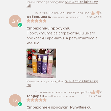
Mнението е за продукт
SKIN Anti-cellulite Dry
Oil
Това мнение беше ли полезно за Вас?
2
0
Добромира К.
09.03.2026
потвърдена поръчка
ДК
Страхотни продукти
Продуктите са страхотни и имат
прекрасни аромати. А резултатът е
налице.
Mнението е за продукт
SKIN Anti-cellulite Dry
Oil
Това мнение беше ли полезно за Вас?
1
0
Теодора Х.
05.03.2026
потвърдена поръчка
ТХ
Страхотен продукт, купувам си