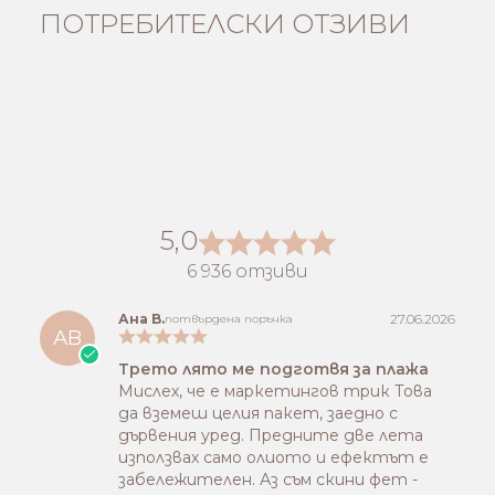
ПОТРЕБИТЕЛСКИ ОТЗИВИ
5,0
6 936 отзиви
Ана B.
27.06.2026
потвърдена поръчка
АB
Трето лято ме подготвя за плажа
Мислех, че е маркетингов трик Това
да вземеш целия пакет, заедно с
дървения уред. Предните две лета
използвах само олиото и ефектът е
забележителен. Аз съм скини фет -