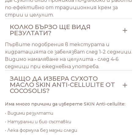
Да! Сухото олио прониква по-дълбоко и работи
по-ефективно от традиционния крем за
стрии и целулит.
КОЛКО БЪРЗО ЩЕ ВИДЯ
РЕЗУЛТАТИ?
Първите подобрения в текстурата и
хидратацията се забелязват след 1-2 седмици.
Видимо намаляване на целулита - след 4-6
седмици при ежедневна употреба.
ЗАЩО ДА ИЗБЕРА СУХОТО
МАСЛО SKIN ANTI-CELLULITE ОТ
COCOSOLIS?
Има много причини да изберете SKIN Anti-cellulite:
• Видими резултати
• Натурални и био съставки
• Лека формула без мазни следи