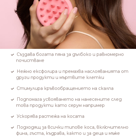
Създава богата пяна за дълбоко и равномерно
почистване
Нежно ексфолира и премахва наслояванията от
други продукти и мъртвите клетки
Стимулира кръвообращението на скалпа
Подпомага усвояването на нанесените след
това продукти като серум например
Ускорява растежа на косата
Подходящ за всички типове коса, включително
фина, гъста, къдрава, както и за деца и мъже