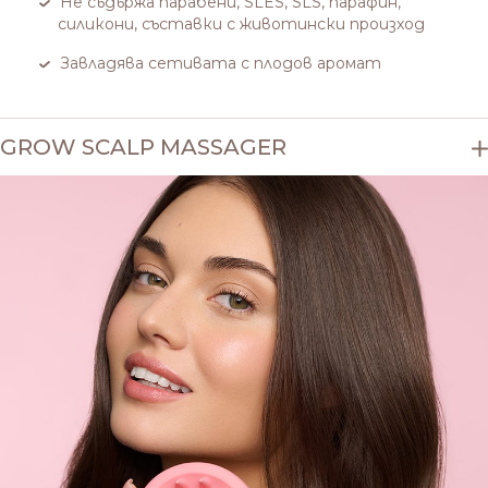
Не съдържа парабени, SLES, SLS, парафин,
силикони, съставки с животински произход
Завладява сетивата с плодов аромат
GROW SCALP MASSAGER