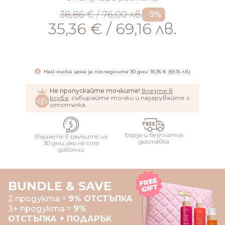
38,86 € / 76,00 лв.
-9%
35,36 € / 69,16 лв.
ДОБАВИ
Най-ниска цена за последните 30 дни: 35,36 € (69,16 лв.)
Не пропускайте точките!
Влезте в
клуба
, събирайте точки и пазарувайте с
отстъпка.
Бърза и безплатна
Върнете в рамките на
доставка
30 дни, ако не сте
доволни
BUNDLE & SAVE
2 продукта =
9% ОТСТЪПКА
3+ продукта =
9%
ОТСТЪПКА + ПОДАРЪК