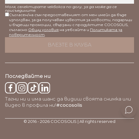
Моля, селектирате чекбокса по-долу, за да може да се
присъедините.
Съгласен/на съм предоставеният от мен имейл да бъде
използван, за да получавам известия за новости, подаръци
и бъдещи промоции, свързани с продуктите COCOSOLIS,
съгласно
Общи условия
на уебсайта и
Политиката за
поверителност
.
Последвайте ни
Тагни ни и има шанс да видиш своята снимка или
видео в профила ни!
#cocosolis
© 2016 - 2026 COCOSOLIS | All rights reserved