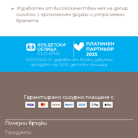
Изработен от висококачествен мек на допир
силикон, с ергономичен дизайн и ултра нежни
връхчета
COCOSOLIS дарява от всеки закупен
продукт на SOS детски селища.
;
Гарантирано сигурно плащане с:
Полезни връзки
Продукти