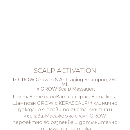
SCALP ACTIVATION
1x GROW Growth & Anti-aging Shampoo, 250
ML
1x GROW Scalp Massager,
Поставете основата на красивата коса.
Шампоан GROW с KERASCALP™ клинично
доказано я прави по-гъста, плътна и
лъскава. Масажор за скалп GROW
перфектно го разпенва и допълнително
стимулира растежа.