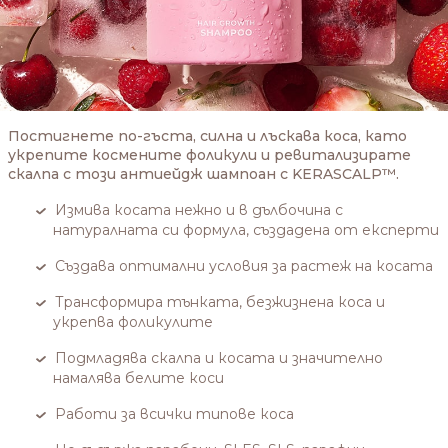
Постигнете по-гъста, силна и лъскава коса, като
укрепите космените фоликули и ревитализирате
скалпа с този антиейдж шампоан с KERASCALP™.
Измива косата нежно и в дълбочина с
натуралната си формула, създадена от експерти
Създава оптимални условия за растеж на косата
Трансформира тънката, безжизнена коса и
укрепва фоликулите
Подмладява скалпа и косата и значително
намалява белите коси
Работи за всички типове коса