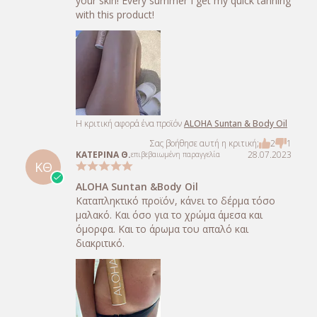
your skin! Every summer I get my quick tanning
with this product!
Η κριτική αφορά ένα προϊόν
ALOHA Suntan & Body Oil
Σας βοήθησε αυτή η κριτική;
2
1
ΚΑΤΕΡΙΝΑ Θ.
28.07.2023
επιβεβαιωμένη παραγγελία
ΚΘ
ALOHA Suntan &Body Oil
Καταπληκτικό προϊόν, κάνει το δέρμα τόσο
μαλακό. Και όσο για το χρώμα άμεσα και
όμορφα. Και το άρωμα του απαλό και
διακριτικό.