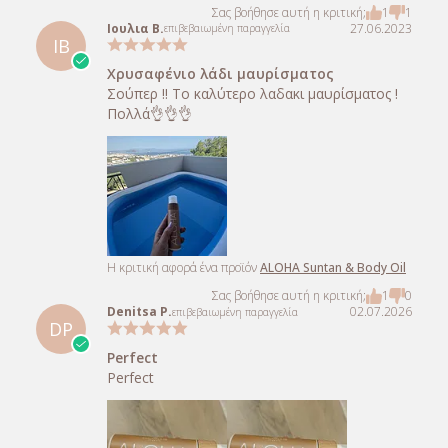
Σας βοήθησε αυτή η κριτική;
1
1
Ιουλια Β.
27.06.2023
επιβεβαιωμένη παραγγελία
ΙΒ
Χρυσαφένιο λάδι μαυρίσματος
Σούπερ !! Το καλύτερο λαδακι μαυρίσματος !
Πολλά👌👌👌
Η κριτική αφορά ένα προϊόν
ALOHA Suntan & Body Oil
Σας βοήθησε αυτή η κριτική;
1
0
Denitsa P.
02.07.2026
επιβεβαιωμένη παραγγελία
DP
Perfect
Perfect