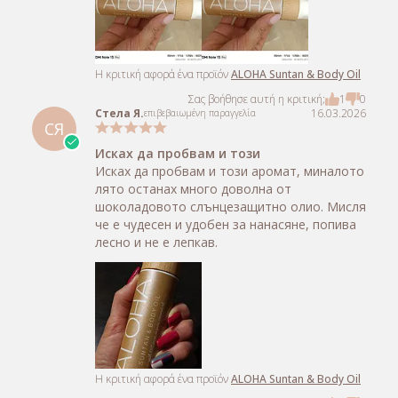
Η κριτική αφορά ένα προϊόν
ALOHA Suntan & Body Oil
Σας βοήθησε αυτή η κριτική;
1
0
Стела Я.
16.03.2026
επιβεβαιωμένη παραγγελία
СЯ
Исках да пробвам и този
Исках да пробвам и този аромат, миналото
лято останах много доволна от
шоколадовото слънцезащитно олио. Мисля
че е чудесен и удобен за нанасяне, попива
лесно и не е лепкав.
Η κριτική αφορά ένα προϊόν
ALOHA Suntan & Body Oil