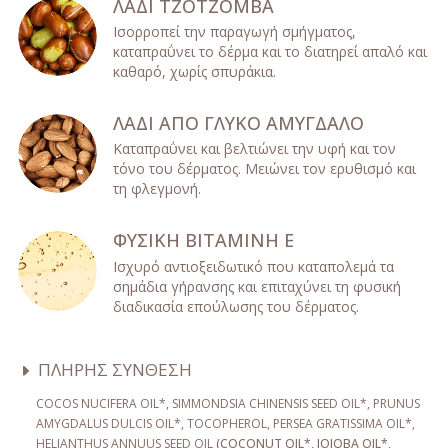
ΛΑΔΙ ΤΖΟΤΖΟΜΒΑ
Ισορροπεί την παραγωγή σμήγματος,
καταπραΰνει το δέρμα και το διατηρεί απαλό και
καθαρό, χωρίς σπυράκια.
ΛΑΔΙ ΑΠΟ ΓΛΥΚΟ ΑΜΥΓΔΑΛΟ
Καταπραΰνει και βελτιώνει την υφή και τον
τόνο του δέρματος. Μειώνει τον ερυθισμό και
τη φλεγμονή.
ΦΥΣΙΚΗ ΒΙΤΑΜΙΝΗ Ε
Ισχυρό αντιοξειδωτικό που καταπολεμά τα
σημάδια γήρανσης και επιταχύνει τη φυσική
διαδικασία επούλωσης του δέρματος.
ΠΛΗΡΗΣ ΣΥΝΘΕΣΗ
COCOS NUCIFERA OIL*, SIMMONDSIA CHINENSIS SEED OIL*, PRUNUS
AMYGDALUS DULCIS OIL*, TOCOPHEROL, PERSEA GRATISSIMA OIL*,
HELIANTHUS ANNUUS SEED OIL
(COCONUT OIL*, JOJOBA OIL*,