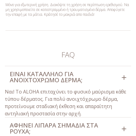
Μόνο για εξωτερική χρήση. Διακόψτε τη χρήση σε περίπτωση ερεθισμού. Να
μη χρησιμοποιείτε σε κατεστραμμένο ή τραυματισμένο δέρμα. Αποφύγετε
την επαφή με τα μάτια. Κράτησέ το μακριά απο παιδιά!
FAQ
ΕΊΝΑΙ ΚΑΤΆΛΛΗΛΟ ΓΙΑ
ΑΝΟΙΧΤΌΧΡΩΜΟ ΔΈΡΜΑ;
Ναι! Το ALOHA επιταχύνει το φυσικό μαύρισμα κάθε
τύπου δέρματος. Για πολύ ανοιχτόχρωμο δέρμα,
προτείνουμε σταδιακή έκθεση και απαραίτητη
αντηλιακή προστασία στην αρχή.
ΑΦΉΝΕΙ ΛΙΠΑΡΆ ΣΗΜΆΔΙΑ ΣΤΑ
ΡΟΎΧΑ;