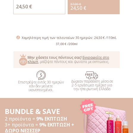
37,00 €
24,50 €
24,50 €
ΑΓΟΡΑΣΕ
Χαμηλότερη τιμή των τελευταίων 30 ημερών: 24,50 € /110ml,
37,00 € /200ml
Μην χάσετε τους πόντους σας!
Εγγραφείτε στο
κλαμπ
, μαζέψτε πόντους και ψωνίστε με εκπτώσεις.
Δώρεαν παράδοση μέσα σε
Επιστρέψτε εντός 30 ημερών
2-5 εργάσιμεσ ημέρεσ για
εάν δεν μείνετε
την ηπειρωτική Ελλάδα
ικανοποιημένοι.
BUNDLE & SAVE
2 προϊόντα =
9% ΕΚΠΤΩΣΗ
3+ προϊόντα =
9% ΕΚΠΤΩΣΗ +
ΔΩΡΟ ΝΕΣΕΣΕΡ