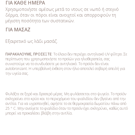
ΓΙΑ ΚΑΘΕ ΗΜΕΡΑ
Χρησιμοποιήστε αμέσως μετά το ντους σε νωπό ή στεγνό
δέρμα, όταν οι πόροι είναι ανοιχτοί και απορροφούν τη
μέγιστη ποσότητα των συστατικών.
ΓΙΑ ΜΑΣΑΖ
Εξαιρετικό ως λάδι μασάζ.
ΠΑΡΑΚΑΛΟΥΜΕ, ΠΡΟΣΕΞΤΕ
: Το έλαιο δεν περιέχει αντηλιακό UV φίλτρο. Σε
περίπτωση που χρησιμοποιήστε το προϊών για ηλιοθεραπεία, σας
συνιστούμε να το συνδυάσετε με αντηλιακό. Το προϊόν δεν είναι
autobronzant. Η υπερβολική έκθεση στον ήλιο αποτελεί σοβαρή απειλή για
την υγεία σας.
Φυλάξτε σε ξηρό και δροσερό μέρος. Μη φυλάσσεται στο ψυγείο. Το προϊόν
σκληραίνει στο κρύο και το περιεχόμενο του φιαλιδίου δεν βγαίνει από την
αντλία. Για να υγροποιηθεί, αφήστε το σε θερμοκρασία δωματίου πάνω από
25 ° C. Μην ανοίγετε το φιαλίδιο όταν το προϊόν έχει σκληρύνει, καθώς αυτό
μπορεί να προκαλέσει βλάβη στην αντλία.