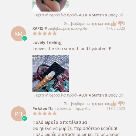
Η κριτική αφορά ένα προϊόν
ALOHA Suntan & Body Oil
Σας βοήθησε αυτή η κριτική;
1
0
ΧΑΡΙΣ Μ.
17.07.2023
επιβεβαιωμένη παραγγελία
ΧΜ
Lovely feeling
Leaves the skin smooth and hydrated! P
Η κριτική αφορά ένα προϊόν
ALOHA Suntan & Body Oil
Σας βοήθησε αυτή η κριτική;
1
2
Ραλλού Π.
11.07.2023
επιβεβαιωμένη παραγγελία
ΡΠ
Πολύ ωραίο αποτέλεσμα
Θα ήθελα να μυρίζει περισσότερο καρύδα!
Πολύ ωραία σύσταση ομως και το μαυρισμα