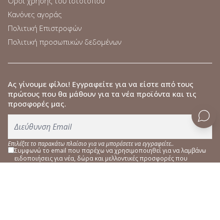
Όροι χρήσης του ιστότοπου
Κανόνες αγοράς
Πολιτική Επιστροφών
Πολιτική προσωπικών δεδομένων
Ας γίνουμε φίλοι
! Εγγραφείτε για να είστε από τους
πρώτους που θα μάθουν για τα νέα προϊόντα και τις
προσφορές μας.
Επιλέξτε το παρακάτω πλαίσιο για να μπορέσετε να εγγραφείτε..
Συμφωνώ το email που παρέχω να χρησιμοποιηθεί για να λαμβάνω
ειδοποιήσεις για νέα, δώρα και μελλοντικές προσφορές που
σχετίζονται με τα προϊόντα COCOSOLIS, σύμφωνα με τους
Όρους
Χρήσης
της ιστοσελίδας και την
Πολιτική Απορρήτου
.