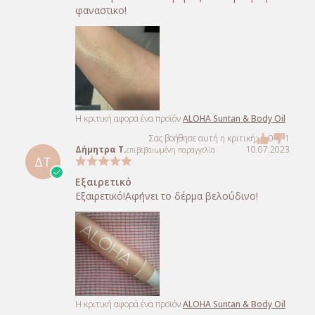
φαναστικο!
Η κριτική αφορά ένα προϊόν
ALOHA Suntan & Body Oil
Σας βοήθησε αυτή η κριτική;
0
1
Δήμητρα Τ.
10.07.2023
επιβεβαιωμένη παραγγελία
ΔΤ
Εξαιρετικό
Εξαιρετικό!Αφήνει το δέρμα βελούδινο!
Η κριτική αφορά ένα προϊόν
ALOHA Suntan & Body Oil