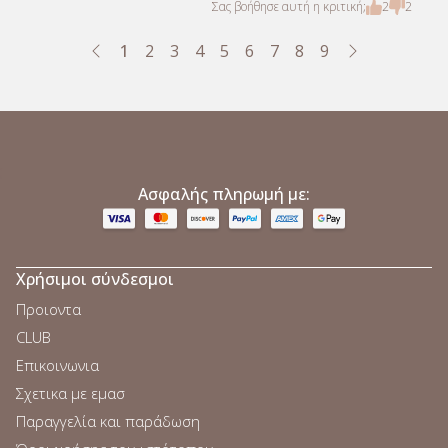
Σας βοήθησε αυτή η κριτική;
2
2
1
2
3
4
5
6
7
8
9
;
Ασφαλής πληρωμή με:
Χρήσιμοι σύνδεσμοι
Προιοντα
CLUB
Επικοινωνια
Σχετικα με εμασ
Παραγγελία και παράδωση