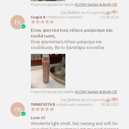
Η κριτική αφορά ένα προϊόν
ALOHA Suntan & Body Oil
Σας βοήθησε αυτή η κριτική;
0
1
Σοφία Κ.
02.08.2024
επιβεβαιωμένη παραγγελία
ΣΚ
Είναι φανταστικό,τέλειο μαύρισμα και
ενυδάτωση,
Είναι φανταστικό,τέλειο μαύρισμα και
ενυδάτωση, θα το ξαναπάρω εννοείται
Η κριτική αφορά ένα προϊόν
ALOHA Suntan & Body Oil
Σας βοήθησε αυτή η κριτική;
0
0
ΠΑΝΑΓΙΩΤΑ Β.
18.08.2023
επιβεβαιωμένη παραγγελία
ΠΒ
Love it!
Wonderful light smell, fast tanning and soft for