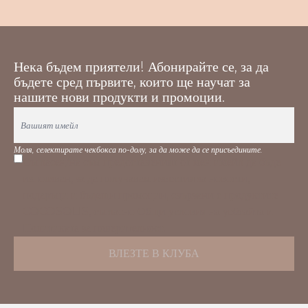
Нека бъдем приятели
! Абонирайте се, за да
бъдете сред първите, които ще научат за
нашите нови продукти и промоции.
Моля, селектирате чекбокса по-долу, за да може да се присъедините.
Съгласен/на съм предоставеният от мен имейл да бъде
използван, за да получавам известия за новости,
подаръци и бъдещи промоции, свързани с продуктите
COCOSOLIS, съгласно
Общи условия
на уебсайта и
Политиката за поверителност
.