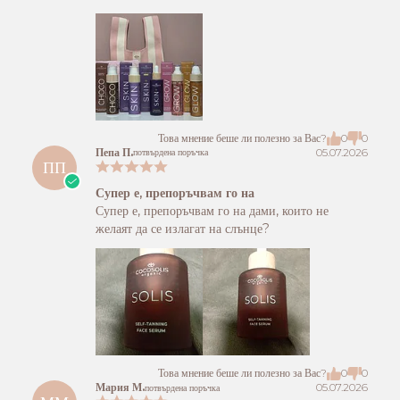
Това мнение беше ли полезно за Вас?
0
0
Пепа П.
05.07.2026
потвърдена поръчка
ПП
Супер е, препоръчвам го на
Супер е, препоръчвам го на дами, които не
желаят да се излагат на слънце?
Това мнение беше ли полезно за Вас?
0
0
Мария М.
05.07.2026
потвърдена поръчка