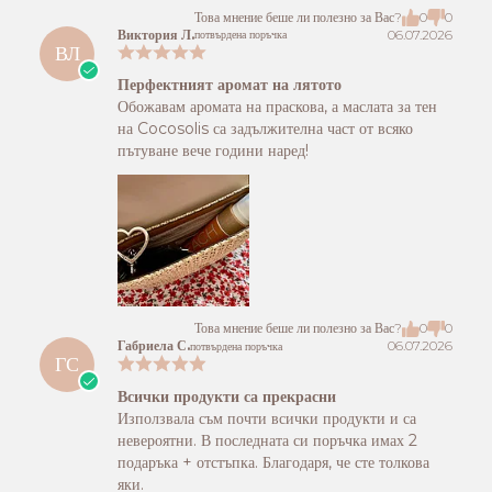
Това мнение беше ли полезно за Вас?
0
0
Виктория Л.
06.07.2026
потвърдена поръчка
ВЛ
Перфектният аромат на лятото
Обожавам аромата на праскова, а маслата за тен
на Cocosolis са задължителна част от всяко
пътуване вече години наред!
Това мнение беше ли полезно за Вас?
0
0
Габриела С.
06.07.2026
потвърдена поръчка
ГС
Всички продукти са прекрасни
Използвала съм почти всички продукти и са
невероятни. В последната си поръчка имах 2
подаръка + отстъпка. Благодаря, че сте толкова
яки.