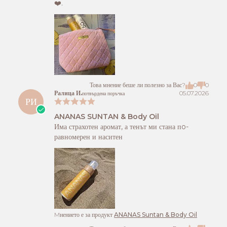
❤️.
Това мнение беше ли полезно за Вас?
0
0
Ралица И.
05.07.2026
потвърдена поръчка
РИ
ANANAS SUNTAN & Body Oil
Има страхотен аромат, а тенът ми стана пo-
равномерен и наситен
Mнението е за продукт
ANANAS Suntan & Body Oil