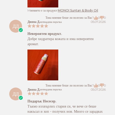
Mнението е за продукт
MONOI Suntan & Body Oil
Това мнение беше ли полезно за Вас?
0
0
Дияна Д.
05.07.2026
потвърдена поръчка
ДД
Невероятен продукт.
Добре хидратира кожата и има невероятен
аромат.
Това мнение беше ли полезно за Вас?
0
0
Дияна Д.
05.07.2026
потвърдена поръчка
ДД
Подарък Несесер.
Тъкмо изхвърлих стария си, че вече се беше
накъсал и хоп - получих нов. Много се зарадвах