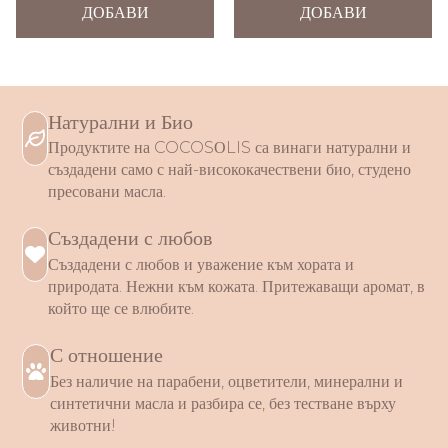
ДОБАВИ
ДОБАВИ
Натурални и Био
Продуктите на COCOSОLIS са винаги натурални и
създадени само с най-висококачествени био, студено
пресовани масла.
Създадени с любов
Създадени с любов и уважение към хората и
природата. Нежни към кожата. Притежаващи аромат, в
който ще се влюбите.
С отношение
Без наличие на парабени, оцветители, минерални и
синтетични масла и разбира се, без тестване върху
животни!