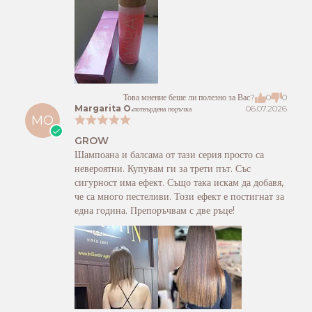
Това мнение беше ли полезно за Вас?
0
0
Margarita O.
06.07.2026
потвърдена поръчка
MO
GROW
Шампоана и балсама от тази серия просто са
невероятни. Купувам ги за трети път. Със
сигурност има ефект. Също така искам да добавя,
че са много пестеливи. Този ефект е постигнат за
една година. Препоръчвам с две ръце!