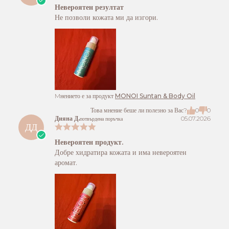
Невероятен резултат
Не позволи кожата ми да изгори.
Mнението е за продукт
MONOI Suntan & Body Oil
Това мнение беше ли полезно за Вас?
0
0
Дияна Д.
05.07.2026
потвърдена поръчка
ДД
Невероятен продукт.
Добре хидратира кожата и има невероятен
аромат.