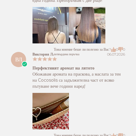
една година. Препоръчвам с две ръце!
Това мнение беше ли полезно за Вас?
0
0
Виктория Л.
06.07.2026
потвърдена поръчка
ВЛ
Перфектният аромат на лятото
Обожавам аромата на праскова, а маслата за тен
на Cocosolis са задължителна част от всяко
пътуване вече години наред!
Това мнение беше ли полезно за Вас?
0
0