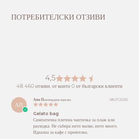
ПОТРЕБИТЕЛСКИ ОТЗИВИ
4,5
48 460 отзиви, от които 0 от български клиенти
Ана П.
08.07.2026
потвърдена поръчка
АП
Gelato bag
Симпатична плетена чантичка за плаж или
разходка. Не събира нито малко, нито много.
Идеална за кафе с приятелка.