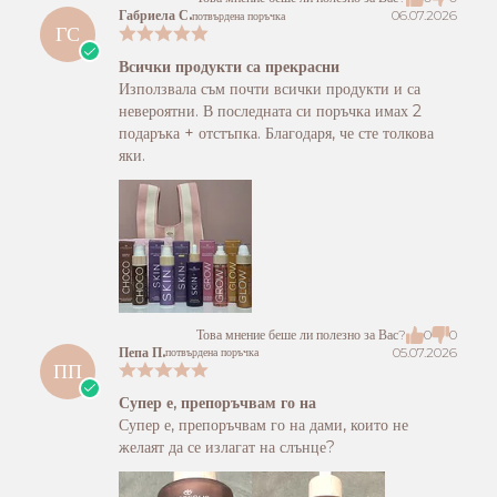
Габриела С.
06.07.2026
потвърдена поръчка
ГС
Всички продукти са прекрасни
Използвала съм почти всички продукти и са
невероятни. В последната си поръчка имах 2
подаръка + отстъпка. Благодаря, че сте толкова
яки.
Това мнение беше ли полезно за Вас?
0
0
Пепа П.
05.07.2026
потвърдена поръчка
ПП
Супер е, препоръчвам го на
Супер е, препоръчвам го на дами, които не
желаят да се излагат на слънце?