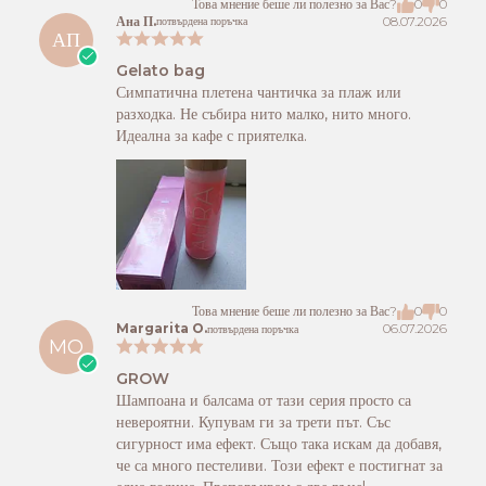
Това мнение беше ли полезно за Вас?
0
0
Ана П.
08.07.2026
потвърдена поръчка
АП
Gelato bag
Симпатична плетена чантичка за плаж или
разходка. Не събира нито малко, нито много.
Идеална за кафе с приятелка.
Това мнение беше ли полезно за Вас?
0
0
Margarita O.
06.07.2026
потвърдена поръчка
MO
GROW
Шампоана и балсама от тази серия просто са
невероятни. Купувам ги за трети път. Със
сигурност има ефект. Също така искам да добавя,
че са много пестеливи. Този ефект е постигнат за