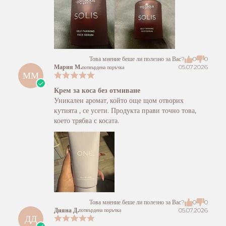
Това мнение беше ли полезно за Вас?
0
0
Мария М.
05.07.2026
потвърдена поръчка
ММ
Крем за коса без отмиване
Уникален аромат, който още щом отворих
кутията , се усети. Продукта прави точно това,
което трябва с косата.
Това мнение беше ли полезно за Вас?
0
0
Дияна Д.
05.07.2026
потвърдена поръчка
ДД