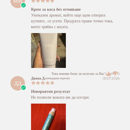
ММ
Крем за коса без отмиване
Уникален аромат, който още щом отворих
кутията , се усети. Продукта прави точно това,
което трябва с косата.
Това мнение беше ли полезно за Вас?
0
0
Дияна Д.
05.07.2026
потвърдена поръчка
ДД
Невероятен резултат
Не позволи кожата ми да изгори.