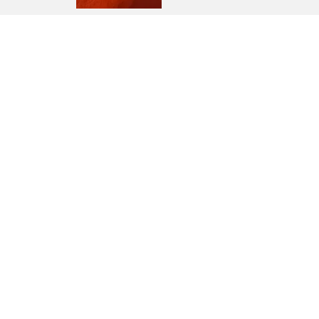
Това мнение беше ли полезно за Вас?
0
0
Дияна Д.
05.07.2026
потвърдена поръчка
ДД
Подарък Несесер.
Тъкмо изхвърлих стария си, че вече се беше
накъсал и хоп - получих нов. Много се зарадвах
❤️.
Това мнение беше ли полезно за Вас?
0
0
Ралица И.
05.07.2026
потвърдена поръчка
РИ
ANANAS SUNTAN & Body Oil
Има страхотен аромат, а тенът ми стана пo-
равномерен и наситен