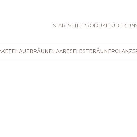
STARTSEITE
PRODUKTE
ÜBER UN
AKETE
HAUT
BRÄUNE
HAARE
SELBSTBRÄUNER
GLANZ
S