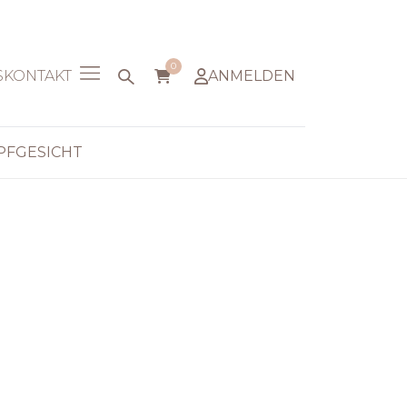
0
S
KONTAKT
ANMELDEN
PF
GESICHT