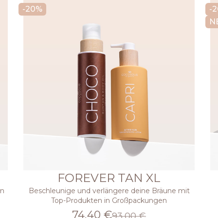
-20%
-
N
FOREVER TAN XL
on
Beschleunige und verlängere deine Bräune mit
Top-Produkten in Großpackungen
74,40 €
93,00 €