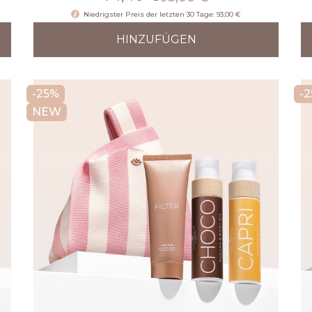
Niedrigster Preis der letzten 30 Tage: 93,00 €
HINZUFÜGEN
-25%
-
NEW