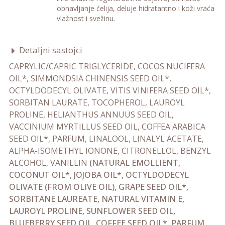
obnavljanje ćelija, deluje hidratantno i koži vraća
vlažnost i svežinu.
Detaljni sastojci
CAPRYLIC/CAPRIC TRIGLYCERIDE, COCOS NUCIFERA
OIL*, SIMMONDSIA CHINENSIS SEED OIL*,
OCTYLDODECYL OLIVATE, VITIS VINIFERA SEED OIL*,
SORBITAN LAURATE, TOCOPHEROL, LAUROYL
PROLINE, HELIANTHUS ANNUUS SEED OIL,
VACCINIUM MYRTILLUS SEED OIL, COFFEA ARABICA
SEED OIL*, PARFUM, LINALOOL, LINALYL ACETATE,
ALPHA-ISOMETHYL IONONE, CITRONELLOL, BENZYL
ALCOHOL, VANILLIN
(NATURAL EMOLLIENT,
COCONUT OIL*, JOJOBA OIL*, OCTYLDODECYL
OLIVATE (FROM OLIVE OIL), GRAPE SEED OIL*,
SORBITANE LAUREATE, NATURAL VITAMIN E,
LAUROYL PROLINE, SUNFLOWER SEED OIL,
BLUEBERRY SEED OIL, COFFEE SEED OIL*, PARFUM,