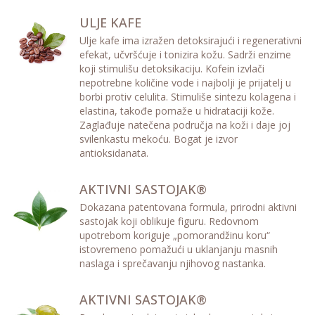
ULJE KAFE
Ulje kafe ima izražen detoksirajući i regenerativni
efekat, učvršćuje i tonizira kožu. Sadrži enzime
koji stimulišu detoksikaciju. Kofein izvlači
nepotrebne količine vode i najbolji je prijatelj u
borbi protiv celulita. Stimuliše sintezu kolagena i
elastina, takođe pomaže u hidrataciji kože.
Zaglađuje natečena područja na koži i daje joj
svilenkastu mekoću. Bogat je izvor
antioksidanata.
AKTIVNI SASTOJAK®
Dokazana patentovana formula, prirodni aktivni
sastojak koji oblikuje figuru. Redovnom
upotrebom koriguje „pomorandžinu koru“
istovremeno pomažući u uklanjanju masnih
naslaga i sprečavanju njihovog nastanka.
AKTIVNI SASTOJAK®