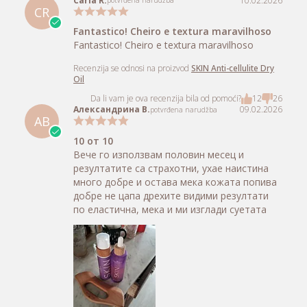
Recenzija se odnosi na proizvod
SKIN Anti-cellulite Dry
Oil
Da li vam je ova recenzija bila od pomoći?
6
12
Madalina N.
13.02.2026
potvrđena narudžba
MN
Super , recomand isi merita
Super , recomand isi merita banii si se vad
rezultatele si miroase demențial