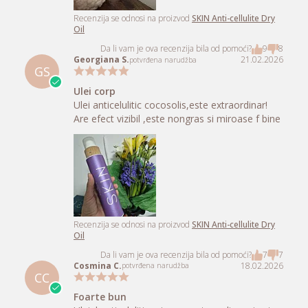
Da li vam je ova recenzija bila od pomoći?
140
118
Alina B.
22.02.2026
potvrđena narudžba
AB
Il tot recumpar, mie personal
Il tot recumpar, mie personal mi se pare
eficient. Pielea arata mult mai bine si piciorul
mai tonifiat
Recenzija se odnosi na proizvod
SKIN Anti-cellulite Dry
Oil
Da li vam je ova recenzija bila od pomoći?
9
8
Georgiana S.
21.02.2026
potvrđena narudžba
GS
Ulei corp
Ulei anticelulitic cocosolis,este extraordinar!
Are efect vizibil ,este nongras si miroase f bine