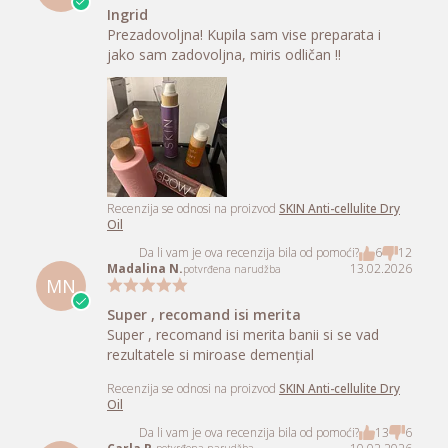
Oil
Da li vam je ova recenzija bila od pomoći?
8
4
Lucia D.
18.02.2026
potvrđena narudžba
LD
E un produs excelent,l-am mai
E un produs excelent,l-am mai comandat și
înainte. Eficient,calitativ
Recenzija se odnosi na proizvod
SKIN Anti-cellulite Dry
Oil
Da li vam je ova recenzija bila od pomoći?
5
7
Ingrid a.
15.02.2026
potvrđena narudžba
IA
Ingrid
Prezadovoljna! Kupila sam vise preparata i
jako sam zadovoljna, miris odličan !!