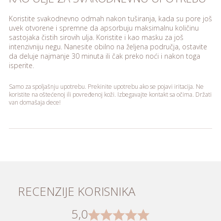
Koristite svakodnevno odmah nakon tuširanja, kada su pore još
uvek otvorene i spremne da apsorbuju maksimalnu količinu
sastojaka čistih sirovih ulja. Koristite i kao masku za još
intenzivniju negu. Nanesite obilno na željena područja, ostavite
da deluje najmanje 30 minuta ili čak preko noći i nakon toga
isperite.
Samo za spoljašnju upotrebu. Prekinite upotrebu ako se pojavi iritacija. Ne
koristite na oštećenoj ili povređenoj koži. Izbegavajte kontakt sa očima. Držati
van domašaja dece!
RECENZIJE KORISNIKA