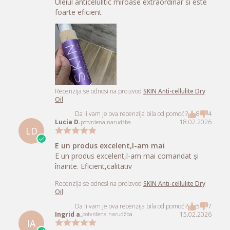
Recenzija se odnosi na proizvod
SKIN Anti-cellulite Dry
Oil
Da li vam je ova recenzija bila od pomoći?
7
7
Cosmina C.
18.02.2026
potvrđena narudžba
CC
Foarte bun
Uleiul anticelulitic miroase extraordinar si este
foarte eficient
Recenzija se odnosi na proizvod
SKIN Anti-cellulite Dry