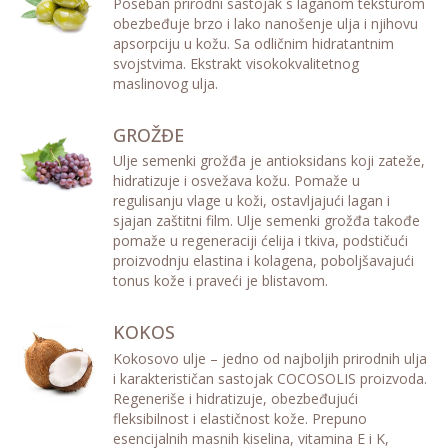
Poseban prirodni sastojak s laganom teksturom
obezbeđuje brzo i lako nanošenje ulja i njihovu
apsorpciju u kožu. Sa odličnim hidratantnim
svojstvima. Ekstrakt visokokvalitetnog
maslinovog ulja.
GROŽĐE
Ulje semenki grožđa je antioksidans koji zateže,
hidratizuje i osvežava kožu. Pomaže u
regulisanju vlage u koži, ostavljajući lagan i
sjajan zaštitni film. Ulje semenki grožđa takođe
pomaže u regeneraciji ćelija i tkiva, podstičući
proizvodnju elastina i kolagena, poboljšavajući
tonus kože i praveći je blistavom.
KOKOS
Kokosovo ulje – jedno od najboljih prirodnih ulja
i karakterističan sastojak COCOSOLIS proizvoda.
Regeneriše i hidratizuje, obezbeđujući
fleksibilnost i elastičnost kože. Prepuno
esencijalnih masnih kiselina, vitamina E i K,