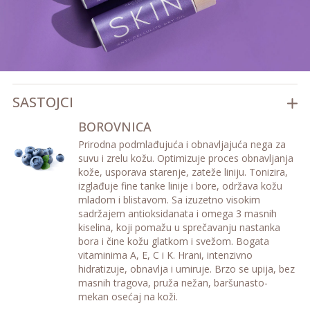
SASTOJCI
BOROVNICA
Prirodna podmlađujuća i obnavljajuća nega za
suvu i zrelu kožu. Optimizuje proces obnavljanja
kože, usporava starenje, zateže liniju. Tonizira,
izglađuje fine tanke linije i bore, održava kožu
mladom i blistavom. Sa izuzetno visokim
sadržajem antioksidanata i omega 3 masnih
kiselina, koji pomažu u sprečavanju nastanka
bora i čine kožu glatkom i svežom. Bogata
vitaminima A, E, C i K. Hrani, intenzivno
hidratizuje, obnavlja i umiruje. Brzo se upija, bez
masnih tragova, pruža nežan, baršunasto-
mekan osećaj na koži.