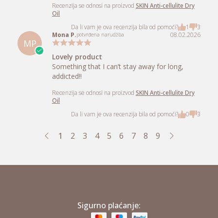
Recenzija se odnosi na proizvod
SKIN Anti-cellulite Dry
Oil
Da li vam je ova recenzija bila od pomoći?
13
6
Carla R.
10.02.2026
potvrđena narudžba
CR
Fantastico! Cheiro e textura maravilhoso
Fantastico! Cheiro e textura maravilhoso
Recenzija se odnosi na proizvod
SKIN Anti-cellulite Dry
Oil
Da li vam je ova recenzija bila od pomoći?
12
26
Александрина В.
09.02.2026
potvrđena narudžba
АВ
10 от 10
Вече го използвам половин месец и
резултатите са страхотни, ухае наистина
много добре и остава мека кожата попива