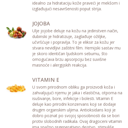
idealno za hidrataciju kože praveći je mekšom i
izglađujući nesavršenosti poput strija.
JOJOBA
Ulje jojobe deluje na kožu na jedinstven način,
dubinski je hidratizuje, zaglađuje ožiljke,
učvršćuje i popravlja. To je eliksir za kožu jer
stvara nevidljivi zaštitni film. Hemijski sastav mu
je skoro identičan ljudskom sebumu, što
omogućava brzu apsorpciju bez suvišne
masnoće i alergijskih reakcija.
VITAMIN E
U svom prirodnom obliku ga proizvodi koža i
zahvaljujući njemu je jaka i elastična, otporna na
isušivanje, bore, infekcije i bolesti. Vitamin E
deluje kao prirodni konzervans koji se dodaje
drugim organskim uljima. Antioksidans koji je
dobro poznat po svojoj sposobnosti da se bori
protiv slobodnih radikala. Ovaj dragoceni vitamin
ima snažno regenerativno dejstvo, stimuliše