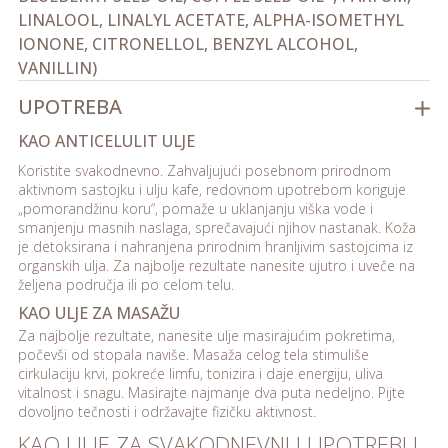
LINALOOL, LINALYL ACETATE, ALPHA-ISOMETHYL
IONONE, CITRONELLOL, BENZYL ALCOHOL,
VANILLIN)
UPOTREBA
KAO ANTICELULIT ULJE
Koristite svakodnevno. Zahvaljujući posebnom prirodnom
aktivnom sastojku i ulju kafe, redovnom upotrebom koriguje
„pomorandžinu koru“, pomaže u uklanjanju viška vode i
smanjenju masnih naslaga, sprečavajući njihov nastanak. Koža
je detoksirana i nahranjena prirodnim hranljivim sastojcima iz
organskih ulja. Za najbolje rezultate nanesite ujutro i uveče na
željena područja ili po celom telu.
KAO ULJE ZA MASAŽU
Za najbolje rezultate, nanesite ulje masirajućim pokretima,
počevši od stopala naviše. Masaža celog tela stimuliše
cirkulaciju krvi, pokreće limfu, tonizira i daje energiju, uliva
vitalnost i snagu. Masirajte najmanje dva puta nedeljno. Pijte
dovoljno tečnosti i održavajte fizičku aktivnost.
KAO ULJE ZA SVAKODNEVNU UPOTREBU