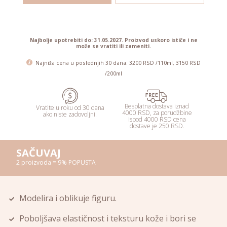
DODAJ U KORPU
Najbolje upotrebiti do: 31.05.2027. Proizvod uskoro ističe i ne
može se vratiti ili zameniti.
Najniža cena u poslednjih 30 dana: 3200 RSD /110ml, 3150 RSD
/200ml
Besplatna dostava iznad
Vratite u roku od 30 dana
4000 RSD, za porudžbine
ako niste zadovoljni.
ispod 4000 RSD cena
dostave je 250 RSD.
SAČUVAJ
2 proizvoda = 9% POPUSTA
Modelira i oblikuje figuru.
Poboljšava elastičnost i teksturu kože i bori se