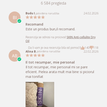
5,0
6 584 pregleda
Budu I.
24.02.2026
potvrđena narudžba
BI
Recomand
Este un produs bun,il recomand.
Recenzija se odnosi na proizvod
SKIN Anti-cellulite Dry
Oil