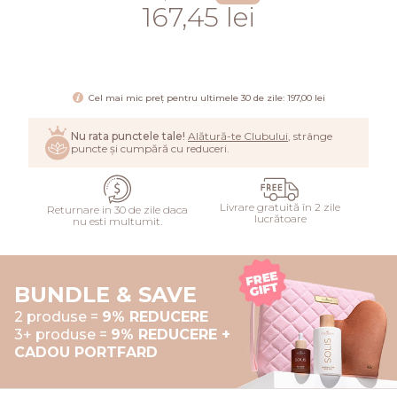
167,45 lei
ADAUGĂ
Cel mai mic preț pentru ultimele 30 de zile: 197,00 lei
Nu rata punctele tale!
Alătură-te Clubului
, strânge
puncte și cumpără cu reduceri.
Livrare gratuită în 2 zile
Returnare in 30 de zile daca
lucrătoare
nu esti multumit.
BUNDLE & SAVE
2 produse =
9% REDUCERE
3+ produse =
9% REDUCERE +
CADOU PORTFARD