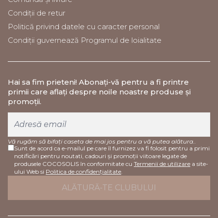
Condiții de retur
Politică privind datele cu caracter personal
Condiții guvernează Programul de loialitate
Hai sa fim prieteni
! Abonați-vă pentru a fi printre
primii care aflați despre noile noastre produse și
promoții.
Vă rugăm să bifați caseta de mai jos pentru a vă putea alătura..
Sunt de acord ca e-mailul pe care îl furnizez va fi folosit pentru a primi
notificări pentru noutati, cadouri și promoții viitoare legate de
produsele COCOSOLIS în conformitate cu
Termenii de utilizare
a site-
ului Web si
Politica de confidențialitate
.