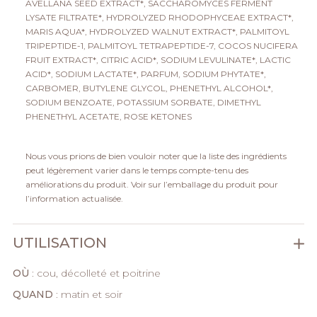
AVELLANA SEED EXTRACT*, SACCHAROMYCES FERMENT
LYSATE FILTRATE*, HYDROLYZED RHODOPHYCEAE EXTRACT*,
MARIS AQUA*, HYDROLYZED WALNUT EXTRACT*, PALMITOYL
TRIPEPTIDE-1, PALMITOYL TETRAPEPTIDE-7, COCOS NUCIFERA
FRUIT EXTRACT*, CITRIC ACID*, SODIUM LEVULINATE*, LACTIC
ACID*, SODIUM LACTATE*, PARFUM, SODIUM PHYTATE*,
CARBOMER, BUTYLENE GLYCOL, PHENETHYL ALCOHOL*,
SODIUM BENZOATE, POTASSIUM SORBATE, DIMETHYL
PHENETHYL ACETATE, ROSE KETONES
Nous vous prions de bien vouloir noter que la liste des ingrédients
peut légèrement varier dans le temps compte-tenu des
améliorations du produit. Voir sur l’emballage du produit pour
l’information actualisée.
UTILISATION
OÙ
: cou, décolleté et poitrine
QUAND
: matin et soir