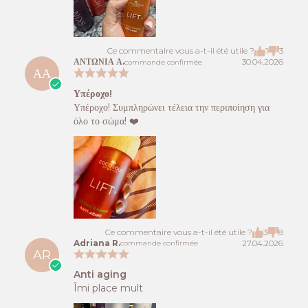
Ce commentaire vous a-t-il été utile ?
1
3
ΑΝΤΩΝΙΑ Α.
30.04.2026
commande confirmée
ΑΑ
Υπέροχο!
Υπέροχο! Συμπληρώνει τέλεια την περιποίηση για
όλο το σώμα! ❤️
Ce commentaire vous a-t-il été utile ?
3
8
Adriana R.
27.04.2026
commande confirmée
AR
Anti aging
Îmi place mult