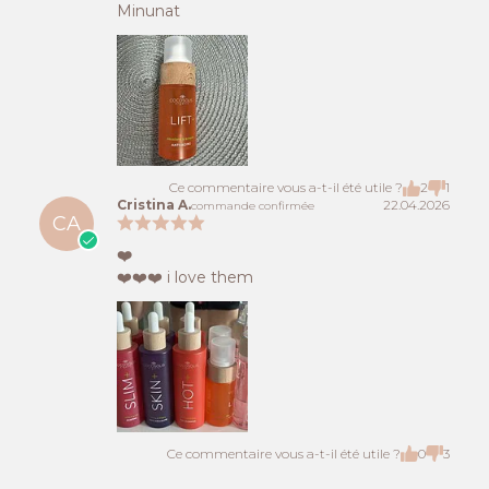
Minunat
Ce commentaire vous a-t-il été utile ?
2
1
Cristina A.
22.04.2026
commande confirmée
CA
❤️
❤️❤️❤️ i love them
Ce commentaire vous a-t-il été utile ?
0
3