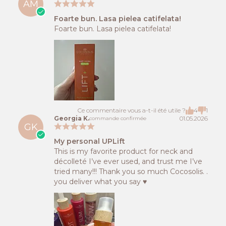
AM
Foarte bun. Lasa pielea catifelata!
Foarte bun. Lasa pielea catifelata!
Ce commentaire vous a-t-il été utile ?
4
1
Georgia K.
01.05.2026
commande confirmée
GK
My personal UPLift
This is my favorite product for neck and
décolleté I’ve ever used, and trust me I’ve
tried many!!! Thank you so much Cocosolis. .
you deliver what you say ♥️