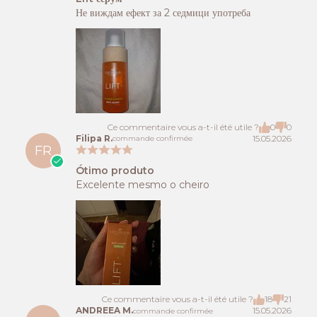
Не виждам ефект за 2 седмици употреба
Ce commentaire vous a-t-il été utile ?
0
0
Filipa R.
15.05.2026
commande confirmée
FR
Ótimo produto
Excelente mesmo o cheiro
Ce commentaire vous a-t-il été utile ?
18
21
ANDREEA M.
15.05.2026
commande confirmée