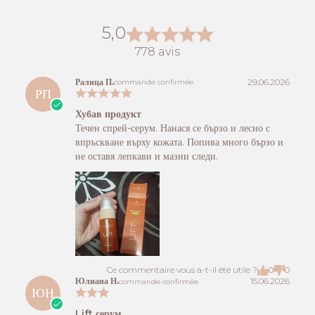
5,0
778 avis
Ралица П.
29.06.2026
commande confirmée
РП
Хубав продукт
Течен спрей-серум. Нанася се бързо и лесно с
впръскване върху кожата. Попива много бързо и
не оставя лепкави и мазни следи.
Ce commentaire vous a-t-il été utile ?
0
0
Юлиана Н.
15.06.2026
commande confirmée
ЮН
Lift серум