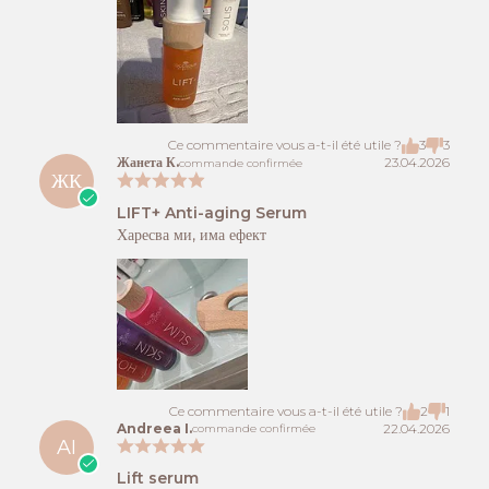
Ce commentaire vous a-t-il été utile ?
3
3
Жанета К.
23.04.2026
commande confirmée
ЖК
LIFT+ Anti-aging Serum
Харесва ми, има ефект
Ce commentaire vous a-t-il été utile ?
2
1
Andreea I.
22.04.2026
commande confirmée
AI
Lift serum