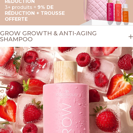
RÉDUCTION
3+ produits =
9% DE
RÉDUCTION + TROUSSE
OFFERTE
GROW GROWTH & ANTI-AGING
SHAMPOO