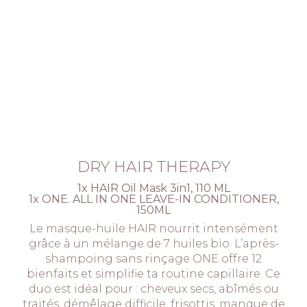
DRY HAIR THERAPY
1x HAIR Oil Mask 3in1, 110 ML
1x ONE. ALL IN ONE LEAVE-IN CONDITIONER,
150ML
Le masque-huile HAIR nourrit intensément
grâce à un mélange de 7 huiles bio. L’après-
shampoing sans rinçage ONE offre 12
bienfaits et simplifie ta routine capillaire. Ce
duo est idéal pour : cheveux secs, abîmés ou
traités, démêlage difficile, frisottis, manque de