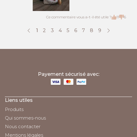
Ce commentaire vous a-t-il été utile ?
11
6
1
2
3
4
5
6
7
8
9
;
Payement sécurisé avec:
Liens utiles
Produits
Qui sommes-nous
Nous contacter
Mentions légales