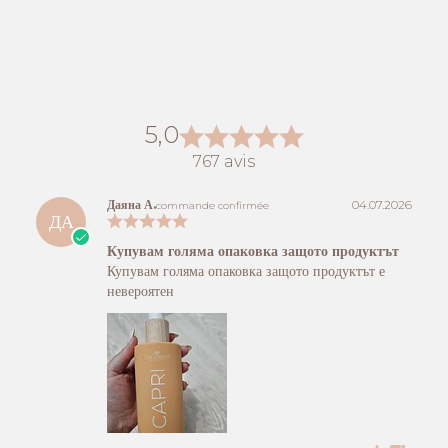
5,0
767 avis
Даяна А.
04.07.2026
commande confirmée
ДА
Купувам голяма опаковка защото продуктът
Купувам голяма опаковка защото продуктът е
невероятен