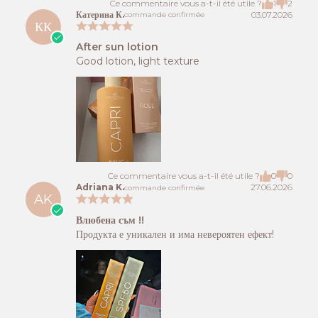
Ce commentaire vous a-t-il été utile ?
1
2
Катерина К.
03.07.2026
commande confirmée
КК
After sun lotion
Good lotion, light texture
Ce commentaire vous a-t-il été utile ?
0
0
Adriana K.
27.06.2026
commande confirmée
AK
Влюбена съм !!
Продукта е уникален и има невероятен ефект!