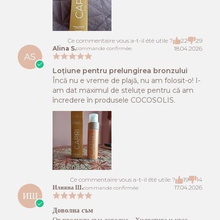
Ce commentaire vous a-t-il été utile ?
22
29
Alina S.
18.04.2026
commande confirmée
AS
Loțiune pentru prelungirea bronzului
Încă nu e vreme de plajă, nu am folosit-o! I-
am dat maximul de steluțe pentru că am
încredere în produsele COCOSOLIS.
Ce commentaire vous a-t-il été utile ?
19
14
Илияна Ш.
17.04.2026
commande confirmée
ИШ
Доволна съм
От продукта съм доволна. . Хидратира и ухае