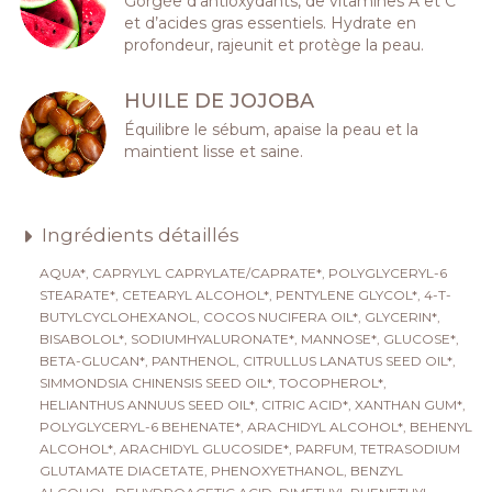
Gorgée d’antioxydants, de vitamines A et C
et d’acides gras essentiels. Hydrate en
profondeur, rajeunit et protège la peau.
HUILE DE JOJOBA
Équilibre le sébum, apaise la peau et la
maintient lisse et saine.
Ingrédients détaillés
AQUA*, CAPRYLYL CAPRYLATE/CAPRATE*, POLYGLYCERYL-6
STEARATE*, CETEARYL ALCOHOL*, PENTYLENE GLYCOL*, 4-T-
BUTYLCYCLOHEXANOL, COCOS NUCIFERA OIL*, GLYCERIN*,
BISABOLOL*, SODIUMHYALURONATE*, MANNOSE*, GLUCOSE*,
BETA-GLUCAN*, PANTHENOL, CITRULLUS LANATUS SEED OIL*,
SIMMONDSIA CHINENSIS SEED OIL*, TOCOPHEROL*,
HELIANTHUS ANNUUS SEED OIL*, CITRIC ACID*, XANTHAN GUM*,
POLYGLYCERYL-6 BEHENATE*, ARACHIDYL ALCOHOL*, BEHENYL
ALCOHOL*, ARACHIDYL GLUCOSIDE*, PARFUM, TETRASODIUM
GLUTAMATE DIACETATE, PHENOXYETHANOL, BENZYL