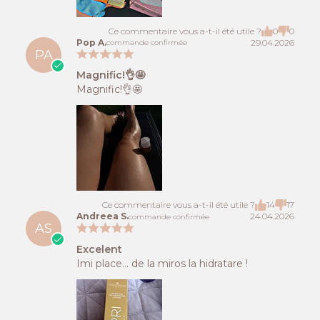
Ce commentaire vous a-t-il été utile ?
0
0
Pop A.
29.04.2026
commande confirmée
PA
Magnific!👌🤩
Magnific!👌🤩
Ce commentaire vous a-t-il été utile ?
14
17
Andreea S.
24.04.2026
commande confirmée
AS
Excelent
Imi place… de la miros la hidratare !