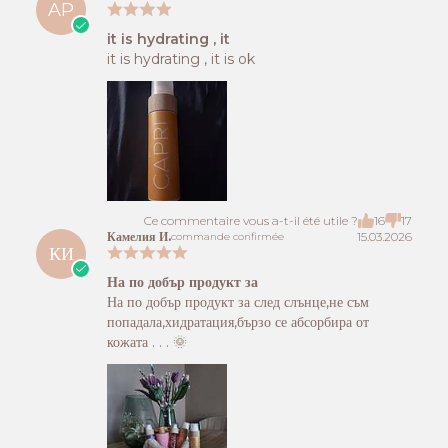
AP
it is hydrating , it
it is hydrating , it is ok
Ce commentaire vous a-t-il été utile ?
16
17
Камелия И.
15.03.2026
commande confirmée
КИ
На по добър продукт за
На по добър продукт за след слънце,не съм
попадала,хидратация,бързо се абсорбира от
кожата . . . 🌞