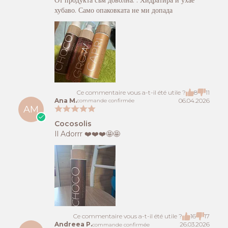
хубаво. Само опаковката не ми допада
Ce commentaire vous a-t-il été utile ?
8
11
Ana M.
06.04.2026
commande confirmée
AM
Cocosolis
Il Adorrr ❤️❤️❤️🤩🤩
Ce commentaire vous a-t-il été utile ?
16
17
Andreea P.
26.03.2026
commande confirmée