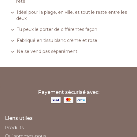
l’été
Idéal pour la plage, en ville, et tout le reste entre les
deux
Tu peux le porter de différentes façon
Fabriqué en tissu blanc crème et rose
Ne se vend pas séparément
;
Payement sécurisé avec:
Liens utiles
Produits
Qui sommes-nous