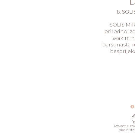
D
1x SOLI
SOLIS Mil
prirodno izg
svakim n
baršunasta r
besprijek
Povrat u ro
ako niste