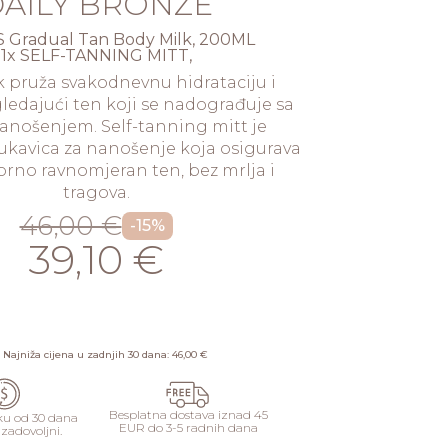
AILY BRONZE
S Gradual Tan Body Milk, 200ML
1x SELF-TANNING MITT,
k pruža svakodnevnu hidrataciju i
ledajući ten koji se nadograđuje sa
anošenjem. Self-tanning mitt je
ukavica za nanošenje koja osigurava
orno ravnomjeran ten, bez mrlja i
tragova.
46,00 €
-15%
39,10 €
DODAJ
Najniža cijena u zadnjih 30 dana: 46,00 €
Besplatna dostava iznad 45
ku od 30 dana
EUR do 3-5 radnih dana
 zadovoljni.