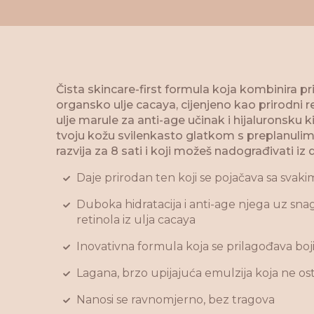
Čista skincare-first formula koja kombinira p
organsko ulje cacaya, cijenjeno kao prirodni r
ulje marule za anti-age učinak i hijaluronsku ki
tvoju kožu svilenkasto glatkom s preplanulim
razvija za 8 sati i koji možeš nadograđivati iz
Daje prirodan ten koji se pojačava sa sva
Duboka hidratacija i anti-age njega uz sn
retinola iz ulja cacaya
Inovativna formula koja se prilagođava boj
Lagana, brzo upijajuća emulzija koja ne ost
Nanosi se ravnomjerno, bez tragova