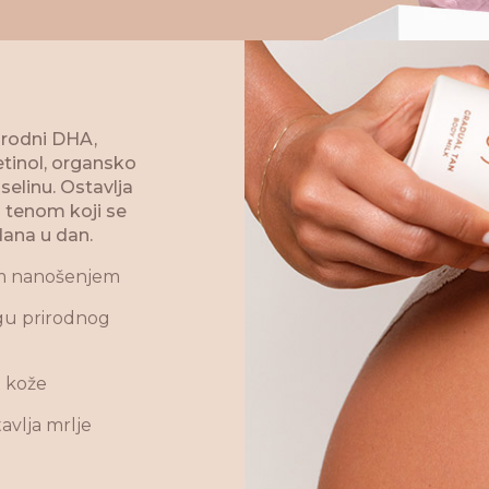
rirodni DHA,
etinol, organsko
selinu. Ostavlja
 tenom koji se
 dana u dan.
kim nanošenjem
agu prirodnog
i kože
avlja mrlje