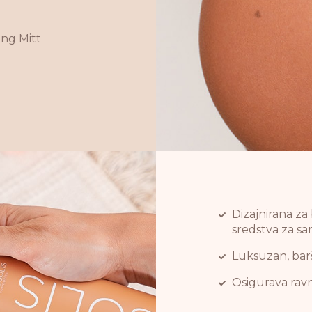
ing Mitt
Dizajnirana za
sredstva za s
Luksuzan, bar
Osigurava ravn