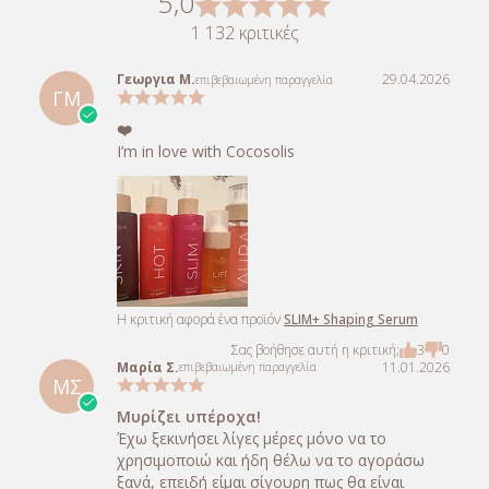
5,0
1 132 κριτικές
Γεωργια Μ.
29.04.2026
επιβεβαιωμένη παραγγελία
ΓΜ
❤️
I’m in love with Cocosolis
Η κριτική αφορά ένα προϊόν
SLIM+ Shaping Serum
Σας βοήθησε αυτή η κριτική;
3
0
Μαρία Σ.
11.01.2026
επιβεβαιωμένη παραγγελία
ΜΣ
Μυρίζει υπέροχα!
Έχω ξεκινήσει λίγες μέρες μόνο να το
χρησιμοποιώ και ήδη θέλω να το αγοράσω
ξανά, επειδή είμαι σίγουρη πως θα είναι