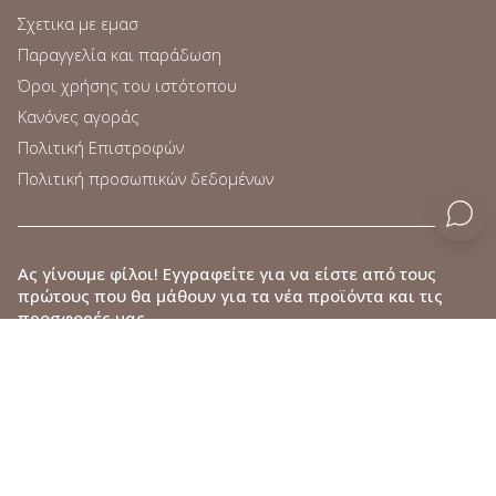
Σχετικα με εμασ
Παραγγελία και παράδωση
Όροι χρήσης του ιστότοπου
Κανόνες αγοράς
Πολιτική Επιστροφών
Πολιτική προσωπικών δεδομένων
Ας γίνουμε φίλοι
! Εγγραφείτε για να είστε από τους
πρώτους που θα μάθουν για τα νέα προϊόντα και τις
προσφορές μας.
Επιλέξτε το παρακάτω πλαίσιο για να μπορέσετε να εγγραφείτε..
Συμφωνώ το email που παρέχω να χρησιμοποιηθεί για να λαμβάνω
ειδοποιήσεις για νέα, δώρα και μελλοντικές προσφορές που
σχετίζονται με τα προϊόντα COCOSOLIS, σύμφωνα με τους
Όρους
Χρήσης
της ιστοσελίδας και την
Πολιτική Απορρήτου
.