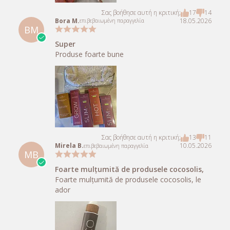
Σας βοήθησε αυτή η κριτική;
17
14
Bora M.
18.05.2026
επιβεβαιωμένη παραγγελία
BM
Super
Produse foarte bune
Σας βοήθησε αυτή η κριτική;
13
11
Mirela B.
10.05.2026
επιβεβαιωμένη παραγγελία
MB
Foarte mulțumită de produsele cocosolis,
Foarte mulțumită de produsele cocosolis, le
ador