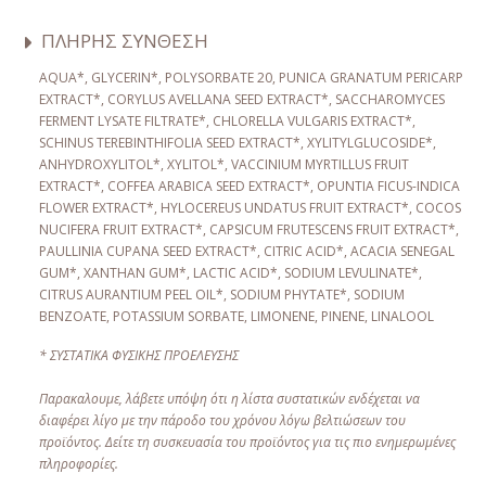
ΠΛΗΡΗΣ ΣΥΝΘΕΣΗ
AQUA*, GLYCERIN*, POLYSORBATE 20, PUNICA GRANATUM PERICARP
EXTRACT*, CORYLUS AVELLANA SEED EXTRACT*, SACCHAROMYCES
FERMENT LYSATE FILTRATE*, CHLORELLA VULGARIS EXTRACT*,
SCHINUS TEREBINTHIFOLIA SEED EXTRACT*, XYLITYLGLUCOSIDE*,
ANHYDROXYLITOL*, XYLITOL*, VACCINIUM MYRTILLUS FRUIT
EXTRACT*, COFFEA ARABICA SEED EXTRACT*, OPUNTIA FICUS-INDICA
FLOWER EXTRACT*, HYLOCEREUS UNDATUS FRUIT EXTRACT*, COCOS
NUCIFERA FRUIT EXTRACT*, CAPSICUM FRUTESCENS FRUIT EXTRACT*,
PAULLINIA CUPANA SEED EXTRACT*, CITRIC ACID*, ACACIA SENEGAL
GUM*, XANTHAN GUM*, LACTIC ACID*, SODIUM LEVULINATE*,
CITRUS AURANTIUM PEEL OIL*, SODIUM PHYTATE*, SODIUM
BENZOATE, POTASSIUM SORBATE, LIMONENE, PINENE, LINALOOL
* ΣΥΣΤΑΤΙΚΆ ΦΥΣΙΚΉΣ ΠΡΟΈΛΕΥΣΗΣ
Пαρακαλουμε, λάβετε υπόψη ότι η λίστα συστατικών ενδέχεται να
διαφέρει λίγο με την πάροδο του χρόνου λόγω βελτιώσεων του
προϊόντος. Δείτε τη συσκευασία του προϊόντος για τις πιο ενημερωμένες
πληροφορίες.