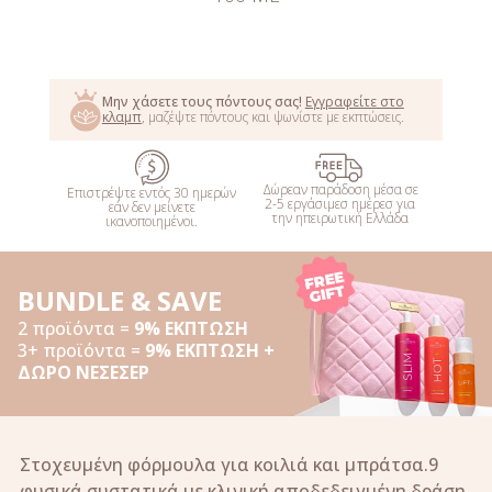
ΑΓΟΡΑΣΕ
Μην χάσετε τους πόντους σας!
Εγγραφείτε στο
κλαμπ
, μαζέψτε πόντους και ψωνίστε με εκπτώσεις.
Δώρεαν παράδοση μέσα σε
Επιστρέψτε εντός 30 ημερών
2-5 εργάσιμεσ ημέρεσ για
εάν δεν μείνετε
την ηπειρωτική Ελλάδα
ικανοποιημένοι.
BUNDLE & SAVE
2 προϊόντα =
9% ΕΚΠΤΩΣΗ
3+ προϊόντα =
9% ΕΚΠΤΩΣΗ +
ΔΩΡΟ ΝΕΣΕΣΕΡ
Στοχευμένη φόρμουλα για κοιλιά και μπράτσα.9
φυσικά συστατικά με κλινική αποδεδειγμένη δράση