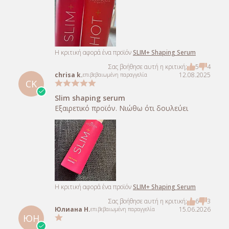
Η κριτική αφορά ένα προϊόν
SLIM+ Shaping Serum
Σας βοήθησε αυτή η κριτική;
5
4
chrisa k.
12.08.2025
επιβεβαιωμένη παραγγελία
CK
Slim shaping serum
Εξαιρετικό προϊόν. Νιώθω ότι δουλεύει
Η κριτική αφορά ένα προϊόν
SLIM+ Shaping Serum
Σας βοήθησε αυτή η κριτική;
6
3
Юлиана Н.
15.06.2026
επιβεβαιωμένη παραγγελία
ЮН