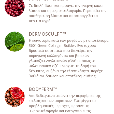
Σε διπλή δόση και προάγει την ενεργή καύση
λίπους και τη μικροκυκλοφορία. Περιορίζει την
αποθήκευση λίπους και αποστραγγίζει τα
περιττά υγρά.
DERMOSCULPT™
Η καινοτομία κατά των ραγάδων με αποτέλεσμα
360° Green Collagen Builder. Ένα ισχυρό
δραστικό συστατικό που διεγείρει την
παραγωγή κολλαγόνου και βασικών
γλυκοζαμινογλυκανών (GAGs), όπως το
υαλουρονικό οξύ. Ενισχύει τη δομή του
δέρματος, αυξάνει την ελαστικότητα, παρέχει
βαθιά ενυδάτωση και αποτέλεσμα lifting.
BODYFERM™
Αποδεδειγμένα μειώνει την περιφέρεια της
κοιλιάς και των μπράτσων. Συσφίγγει τις
προβληματικές περιοχές, προάγει τη
μικροκυκλοφορία και ενεργοποιεί τις