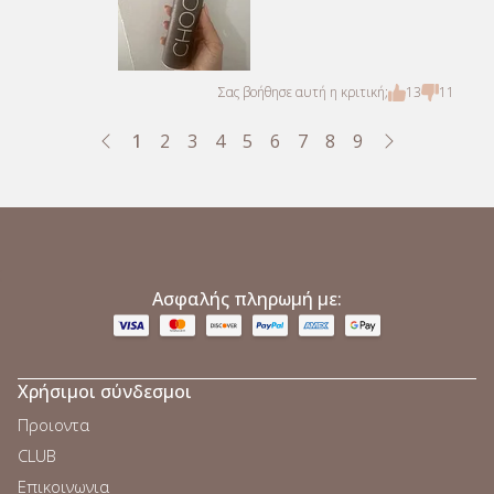
Σας βοήθησε αυτή η κριτική;
13
11
1
2
3
4
5
6
7
8
9
;
Ασφαλής πληρωμή με:
Χρήσιμοι σύνδεσμοι
Προιοντα
CLUB
Επικοινωνια