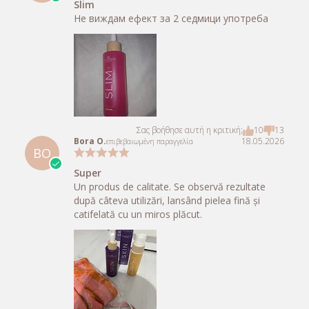
Slim
Не виждам ефект за 2 седмици употреба
Σας βοήθησε αυτή η κριτική;
10
13
Bora O.
18.05.2026
επιβεβαιωμένη παραγγελία
BO
Super
Un produs de calitate. Se observă rezultate
după câteva utilizări, lansând pielea fină și
catifelată cu un miros plăcut.