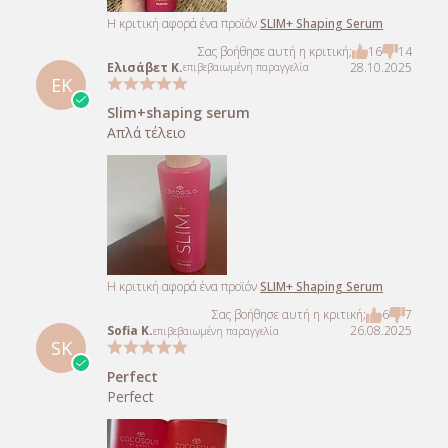
Η κριτική αφορά ένα προϊόν
SLIM+ Shaping Serum
Σας βοήθησε αυτή η κριτική;
16
14
Ελισάβετ Κ.
28.10.2025
επιβεβαιωμένη παραγγελία
ΕΚ
Slim+shaping serum
Απλά τέλειο
Η κριτική αφορά ένα προϊόν
SLIM+ Shaping Serum
Σας βοήθησε αυτή η κριτική;
6
7
Sofia K.
26.08.2025
επιβεβαιωμένη παραγγελία
SK
Perfect
Perfect