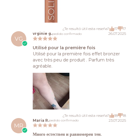
¿Te resultó útil esta reseña?
17
17
vrginie g.
26.07.2025
pedido confirmado
VG
Utilisé pour la première fois
Utilisé pour la première fois effet bronzer
avec très peu de produit . Parfum très
agréable.
¿Te resultó útil esta reseña?
18
18
Maria R.
23.07.2025
pedido confirmado
MR
Много естествен и равномерен тен.