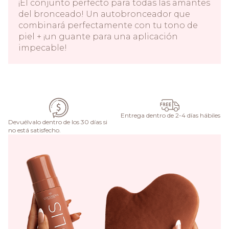
¡El conjunto perfecto para todas las amantes
del bronceado! Un autobronceador que
combinará perfectamente con tu tono de
piel + ¡un guante para una aplicación
impecable!
AÑADIR AL CARRITO
Entrega dentro de 2-4 días hábiles
Devuélvalo dentro de los 30 días si
no está satisfecho.