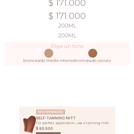
$ 171.000
$ 171.000
200ML
200ML
Elige un tono
bronceado medio intenso
bronceado oscuro
AÑADIR AL CARRITO
AÑADIR AL CARRITO
RECOMMENDED
SELF-TANNING MITT
For perfect application, use a tanning mitt.
$
63.000