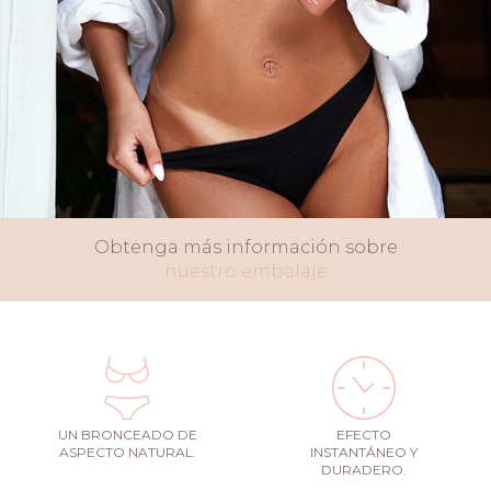
Obtenga más información sobre
nuestro embalaje
UN BRONCEADO DE
EFECTO
ASPECTO NATURAL.
INSTANTÁNEO Y
DURADERO.