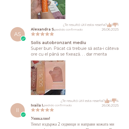
¿Te resultó útil esta reseña?
1
1
Alexandra S.
26.06.2025
pedido confirmado
AS
Solis autobronzant mediu
Super bun. Păcat că trebuie să asta-i câteva
ore cu el până se fixează. . . dar merita
¿Te resultó útil esta reseña?
4
4
Ivaila I.
26.06.2025
pedido confirmado
II
Уникално!
Тенът издържа 2 седмици и направи кожата ми