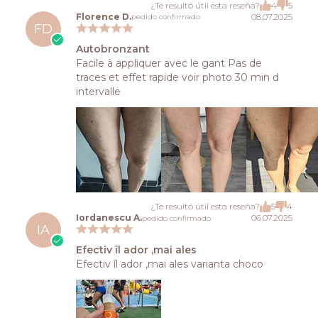
¿Te resultó útil esta reseña?
4
5
Florence D.
08.07.2025
pedido confirmado
FD
Autobronzant
Facile à appliquer avec le gant Pas de
traces et effet rapide voir photo 30 min d
intervalle
¿Te resultó útil esta reseña?
5
4
Iordanescu A.
06.07.2025
pedido confirmado
IA
Efectiv îl ador ,mai ales
Efectiv îl ador ,mai ales varianta choco