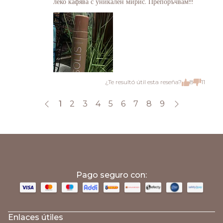
леко кафява с уникален мирис. Препоръчвам!!!
¿Te resultó útil esta reseña?
8
11
1
2
3
4
5
6
7
8
9
;
Pago seguro con:
Enlaces útiles