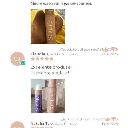
Много естествен и равномерен тен.
¿Te resultó útil esta reseña?
10
9
Claudia T.
22.07.2025
pedido confirmado
CT
Excelente produse!
Excelente produse!
¿Te resultó útil esta reseña?
6
3
Natalia T.
14.07.2025
pedido confirmado