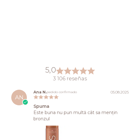
5,0
3 106 reseñas
Ana N.
05.08.2025
pedido confirmado
AN
Spuma
Este buna nu pun multă cât sa mențin
bronzul