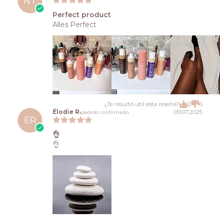
NT
Perfect product
Alles Perfect
¿Te resultó útil esta reseña?
2
6
Élodie R.
09.07.2025
pedido confirmado
ÉR
👌
👌