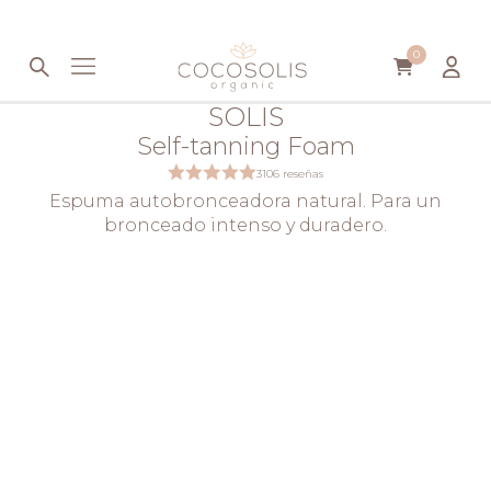
Saltar al contenido
0
SOLIS
Self-tanning Foam
3106 reseñas
Espuma autobronceadora natural. Para un
bronceado intenso y duradero.