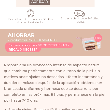
AGREGAR
Entrega dentro de 2-4 días
Devuélvalo dentro de los 30 días
hábiles
si no está satisfecho.
AHORRAR
2 productos = 9% DE DESCUENTO
3 o más productos = 9% DE DESCUENTO +
REGALO NECESER
Proporciona un bronceado intenso de aspecto natural
que combina perfectamente con el tono de la piel, sin
matices anaranjados no deseados. Efecto instantáneo y
duradero. Incluso después de la aplicación, obtienes un
bronceado uniforme y hermoso que se desarrolla por
completo en las próximas 8 horas y permanece en la piel
por hasta 7-10 días.
Secado rápido. Se aplica fácil y uniformemente. No