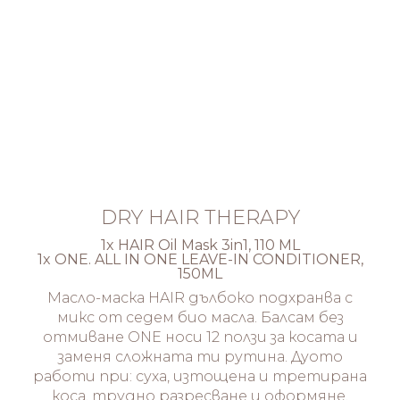
DRY HAIR THERAPY
1x HAIR Oil Mask 3in1, 110 ML
1x ONE. ALL IN ONE LEAVE-IN CONDITIONER,
150ML
Масло-маска HAIR дълбоко подхранва с
микс от седем био масла. Балсам без
отмиване ONE носи 12 ползи за косата и
заменя сложната ти рутина. Дуото
работи при: суха, изтощена и третирана
коса, трудно разресване и оформяне,