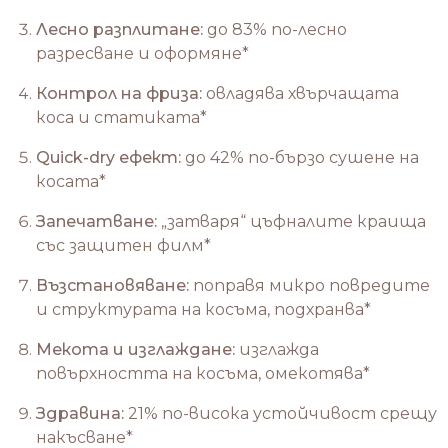
Лесно разплитане:
до 83% по-лесно
разресване и оформяне*
Контрол на фриза:
овладява хвърчащата
коса и статиката*
Quick-dry ефект:
до 42% по-бързо сушене на
косата*
Запечатване:
„затваря“ цъфналите краища
със защитен филм*
Възстановяване:
поправя микро повредите
и структурата на косъма, подхранва*
Мекота и изглаждане:
изглажда
повърхността на косъма, омекотява*
Здравина:
21% по-висока устойчивост срещу
накъсване*