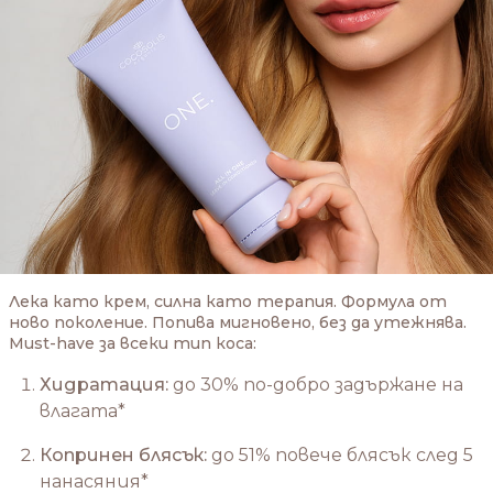
Лека като крем, силна като терапия. Формула от
ново поколение. Попива мигновено, без да утежнява.
Must-have за всеки тип коса:
Хидратация:
до 30% по-добро задържане на
влагата*
Копринен блясък:
до 51% повече блясък след 5
нанасяния*