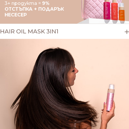
3+ продукта =
9%
ОТСТЪПКА + ПОДАРЪК
НЕСЕСЕР
HAIR OIL MASK 3IN1