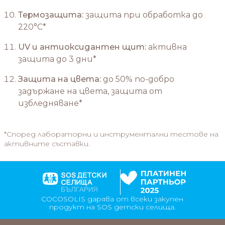
Термозащита:
защита при обработка до
220°C*
UV и антиоксидантен щит:
активна
защита до 3 дни*
Защита на цвета:
до 50% по-добро
задържане на цвета, защита от
избледняване*
*Според лабораторни и инструментални тестове на
активните съставки.
COCOSOLIS дарява от всеки закупен
продукт на SOS детски селища.