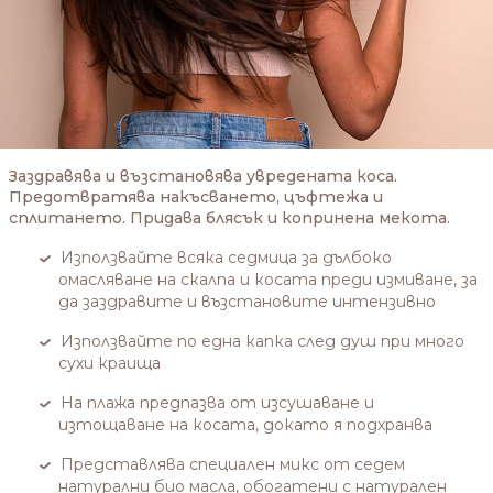
Заздравява и възстановява увредената коса.
Предотвратява накъсването, цъфтежа и
сплитането. Придава блясък и копринена мекота.
Използвайте всяка седмица за дълбоко
омасляване на скалпа и косата преди измиване, за
да заздравите и възстановите интензивно
Използвайте по една капка след душ при много
сухи краища
На плажа предпазва от изсушаване и
изтощаване на косата, докато я подхранва
Представлява специален микс от седем
натурални био масла, обогатени с натурален