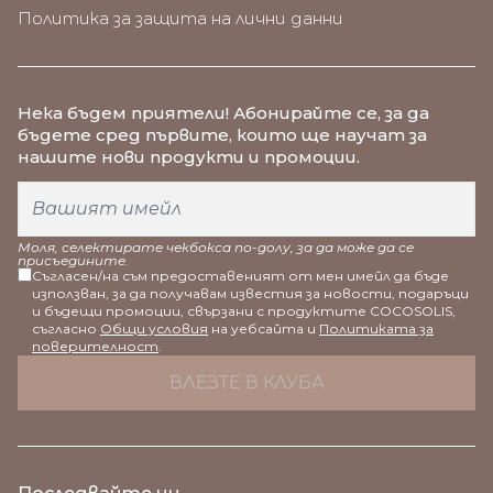
Политика за защита на лични данни
Нека бъдем приятели
! Абонирайте се, за да
бъдете сред първите, които ще научат за
нашите нови продукти и промоции.
Моля, селектирате чекбокса по-долу, за да може да се
присъедините.
Съгласен/на съм предоставеният от мен имейл да бъде
използван, за да получавам известия за новости, подаръци
и бъдещи промоции, свързани с продуктите COCOSOLIS,
съгласно
Общи условия
на уебсайта и
Политиката за
поверителност
.