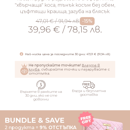
"хвърчаща" коса, тънък косъм без обем,
цъфтящи краища, загуба на блясък.
47,01 € / 91,94 лв.
-15%
39,96 € / 78,15 лв.
ДОБАВИ
Най-ниска цена за последните 30 дни: 47,01 € (91,94 лв.)
Не пропускайте точките!
Влезте в
клуба
, събирайте точки и пазарувайте с
отстъпка.
Бърза и безплатна
Върнете в рамките на
доставка
30 дни, ако не сте
доволни
BUNDLE & SAVE
2 продукта =
9% ОТСТЪПКА